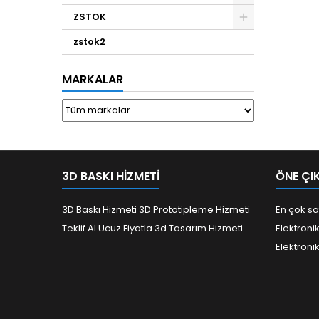
ZSTOK
zstok2
MARKALAR
3D BASKI HIZMETI
ÖNE ÇI
3D Baskı Hizmeti 3D Prototipleme Hizmeti
En çok sa
Teklif Al Ucuz Fiyatla 3d Tasarım Hizmeti
Elektroni
Elektroni