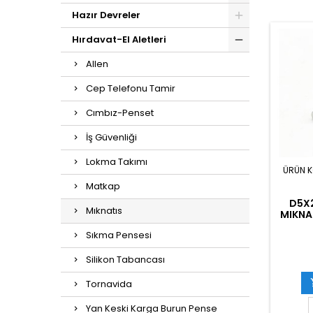
Hazır Devreler
Hırdavat-El Aletleri
Allen
Cep Telefonu Tamir
Cımbız-Penset
İş Güvenliği
Lokma Takımı
ÜRÜN 
Matkap
D5X
Mıknatıs
MIKNA
Sıkma Pensesi
Silikon Tabancası
Tornavida
Yan Keski Karga Burun Pense