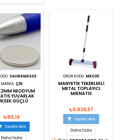
KODU:
SAHRAMKS03
ÜRÜN KODU:
MKS05
MANYETIK TEKERLEKLI
MARKA:
ÇIN
METAL TOPLAYICI
X2MM NEODYUM
MIKNATIS
ATIS YUVARLAK
ÜKSEK GÜÇLÜ
₺5.828,57
₺89,14
Sepete ekle

Sepete ekle

Daha fazla
Daha fazla