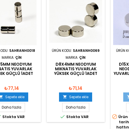
KODU:
SAHRANH0018
ÜRÜN KODU:
SAHRANH0069
ÜRÜN K
MARKA:
ÇIN
MARKA:
ÇIN
X5MM NEODYUM
D8X4MM NEODYUM
D15X
NATIS YUVARLAK
MIKNATIS YUVARLAK
NEO
EK GÜÇLÜ 1ADET
YÜKSEK GÜÇLÜ 1ADET
YUVARL
₺77,14
₺71,14
Sepete ekle
Sepete ekle


Daha fazla
Daha fazla



Stokta VAR
Stokta VAR
Ürün 
tari
hattın