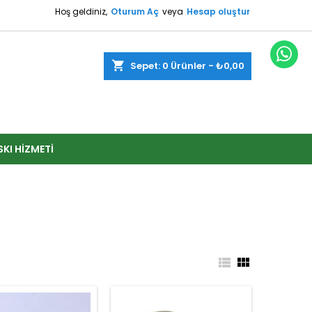
Hoş geldiniz,
Oturum Aç
veya
Hesap oluştur
shopping_cart
Sepet:
0
Ürünler - ₺0,00
SKI HIZMETI

