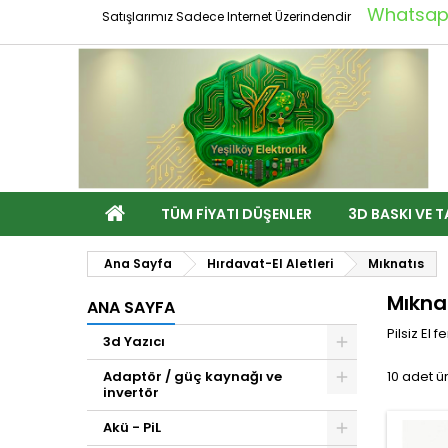
Whatsapp
Satışlarımız Sadece Internet Üzerindendir
TÜM FIYATI DÜŞENLER
3D BASKI VE T
Ana Sayfa
Hırdavat-El Aletleri
Mıknatıs
Mıkna
ANA SAYFA
Pilsiz El
3d Yazıcı
Adaptör / güç kaynağı ve
10 adet ü
invertör
Akü - PiL