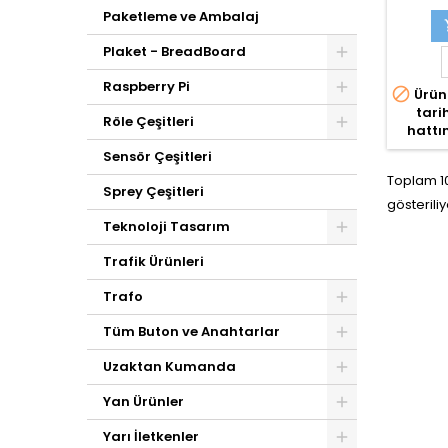
Paketleme ve Ambalaj
Plaket - BreadBoard
Raspberry Pi

Ürün
tari
Röle Çeşitleri
hattın
Sensör Çeşitleri
Toplam 10
Sprey Çeşitleri
gösteriliy
Teknoloji Tasarım
Trafik Ürünleri
Trafo
Tüm Buton ve Anahtarlar
Uzaktan Kumanda
Yan Ürünler
Yarı İletkenler