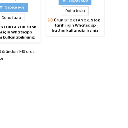
Sepete ekle

Sepete ekle

Daha fazla
Daha fazla

Ürün STOKTA YOK. Stok
tarihi için Whatsapp
 STOKTA YOK. Stok
hattını kullanabilirsiniz
hi için Whatsapp
ı kullanabilirsiniz
 üründen 1-10 arası
or