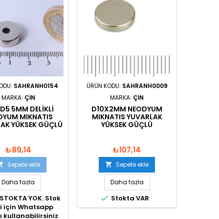
ODU:
SAHRANH0154
ÜRÜN KODU:
SAHRANH0009
MARKA:
ÇIN
MARKA:
ÇIN
D5 5MM DELIKLI
D10X2MM NEODYUM
DYUM MIKNATIS
MIKNATIS YUVARLAK
AK YÜKSEK GÜÇLÜ
YÜKSEK GÜÇLÜ
₺89,14
₺107,14
Sepete ekle
Sepete ekle


Daha fazla
Daha fazla

STOKTA YOK. Stok
Stokta VAR
hi için Whatsapp
ı kullanabilirsiniz