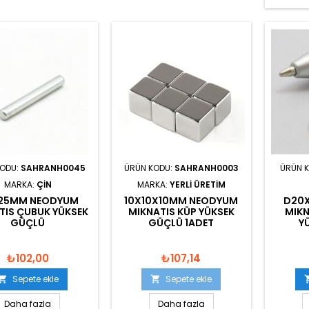
KODU:
SAHRANH0045
ÜRÜN KODU:
SAHRANH0003
ÜRÜN 
MARKA:
ÇIN
MARKA:
YERLI ÜRETIM
25MM NEODYUM
10X10X10MM NEODYUM
D20
TIS ÇUBUK YÜKSEK
MIKNATIS KÜP YÜKSEK
MIKN
GÜÇLÜ
GÜÇLÜ 1ADET
Y
₺102,00
₺107,14
Sepete ekle
Sepete ekle


Daha fazla
Daha fazla