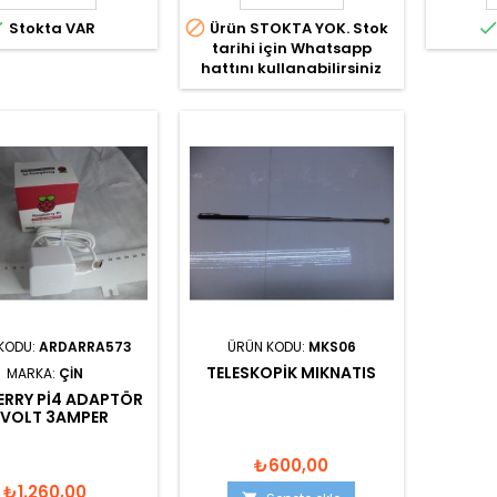


Stokta VAR
Ürün STOKTA YOK. Stok
tarihi için Whatsapp
hattını kullanabilirsiniz
KODU:
ARDARRA573
ÜRÜN KODU:
MKS06
TELESKOPIK MIKNATIS
MARKA:
ÇIN
ERRY PI4 ADAPTÖR
1VOLT 3AMPER
₺600,00
₺1.260,00