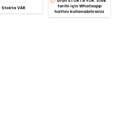

Ürün STOKTA YOK. Stok
tarihi için Whatsapp

Stokta VAR
hattını kullanabilirsiniz