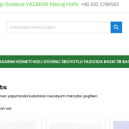
 Sadece YAZARAK Mesaj Hattı
+90 532 3796582

ASARIM HIZMETI HIZLI GÜVENLI 3BOYUTLU YAZICIDA BASKI 3B BA
tıs
 feneri yapımında kullanılan neodyum mıknatıs çeşitleri.
rün var.