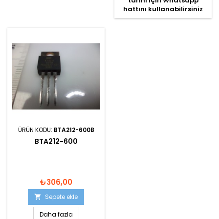
tarihi için Whatsapp
hattını kullanabilirsiniz
ÜRÜN KODU:
BTA212-600B
BTA212-600
₺306,00
Sepete ekle

Daha fazla