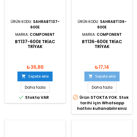
ÜRÜN KODU:
SAHRABT137-
ÜRÜN KODU:
SAHRABT136-
600E
600E
MARKA:
COMPONENT
MARKA:
COMPONENT
BT137-600E TRIAC
BT136-600E TRIAC
TRIYAK
TRIYAK
₺36,86
₺17,14
Sepete ekle
Sepete ekle


Daha fazla
Daha fazla


Stokta VAR
Ürün STOKTA YOK. Stok
tarihi için Whatsapp
hattını kullanabilirsiniz