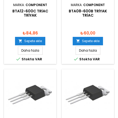
MARKA:
COMPONENT
MARKA:
COMPONENT
BTA12-600C TRIAC
BTA08-600B TRIYAK
TRIYAK
TRIAC
₺84,86
₺60,00
Sepete ekle
Sepete ekle


Daha fazla
Daha fazla


Stokta VAR
Stokta VAR