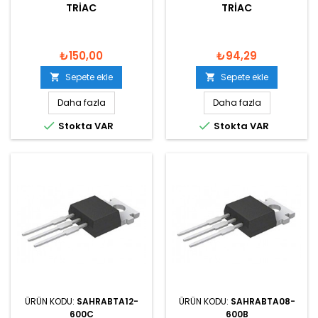
TRIAC
TRIAC
₺150,00
₺94,29
Sepete ekle
Sepete ekle


Daha fazla
Daha fazla


Stokta VAR
Stokta VAR
ÜRÜN KODU:
SAHRABTA12-
ÜRÜN KODU:
SAHRABTA08-
600C
600B