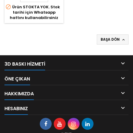

Ürün STOKTA YOK. Stok
tarihi için Whatsapp
hattını kullanabilirsiniz
BAŞA DÖN


3D BASKI HIZMETI

ÖNE ÇIKAN

HAKKIMIZDA

HESABINIZ