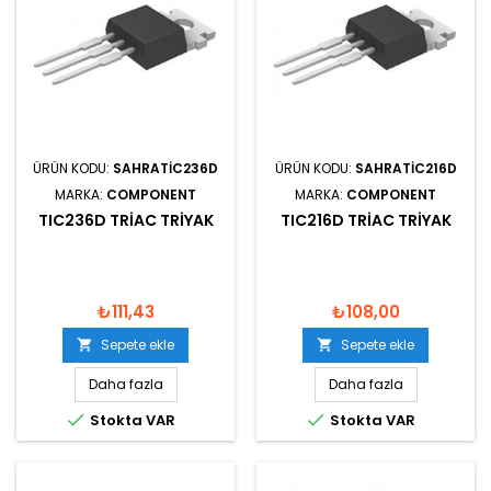
ÜRÜN KODU:
SAHRATIC236D
ÜRÜN KODU:
SAHRATIC216D
MARKA:
COMPONENT
MARKA:
COMPONENT
TIC236D TRIAC TRIYAK
TIC216D TRIAC TRIYAK
₺111,43
₺108,00
Sepete ekle
Sepete ekle


Daha fazla
Daha fazla


Stokta VAR
Stokta VAR