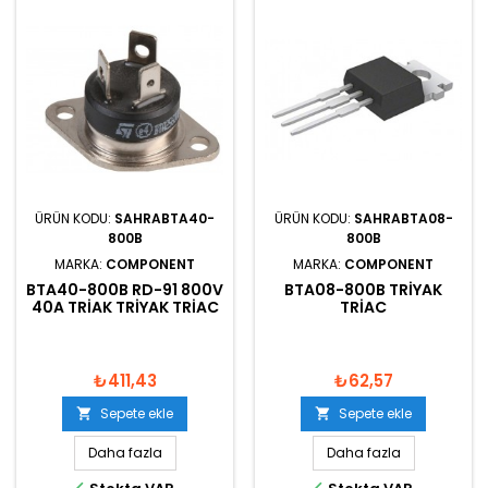
ÜRÜN KODU:
SAHRABTA40-
ÜRÜN KODU:
SAHRABTA08-
800B
800B
MARKA:
COMPONENT
MARKA:
COMPONENT
BTA40-800B RD-91 800V
BTA08-800B TRIYAK
40A TRIAK TRIYAK TRIAC
TRIAC
₺411,43
₺62,57
Sepete ekle
Sepete ekle


Daha fazla
Daha fazla