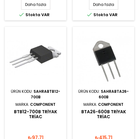
Daha fazla
Daha fazla


Stokta VAR
Stokta VAR
ÜRÜN KODU:
SAHRABTB12-
ÜRÜN KODU:
SAHRABTA26-
700B
600B
MARKA:
COMPONENT
MARKA:
COMPONENT
BTB12-700B TRIYAK
BTA26-600B TRIYAK
TRIAC
TRIAC
₺97,71
₺415,71