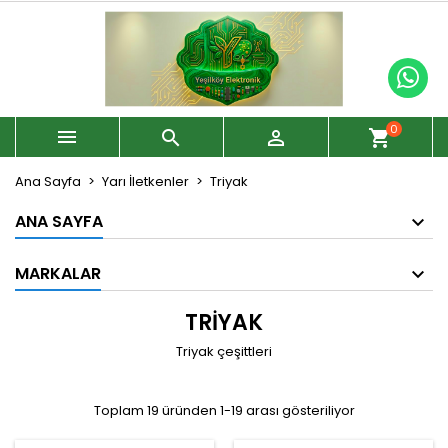
0



shopping_cart
Ana Sayfa
Yarı İletkenler
Triyak
ANA SAYFA
MARKALAR
TRIYAK
Triyak çeşittleri
Toplam 19 üründen 1-19 arası gösteriliyor