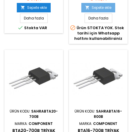
Sepete ekle
Sepete ekle


Daha fazla
Daha fazla


Stokta VAR
Ürün STOKTA YOK. Stok
tarihi için Whatsapp
hattını kullanabilirsiniz
ÜRÜN KODU:
SAHRABTA20-
ÜRÜN KODU:
SAHRABTA16-
700B
800B
MARKA:
COMPONENT
MARKA:
COMPONENT
BTA20-700B TRIYAK
BTA16-700B TRIYAK