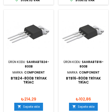


Stokta VAR
Stokta VAR
ÜRÜN KODU:
SAHRABTB24-
ÜRÜN KODU:
SAHRABTB16-
800B
800B
MARKA:
COMPONENT
MARKA:
COMPONENT
BTB24-800B TRIYAK
BTB16-800B TRIYAK
TRIAC
TRIAC
₺214,29
₺102,86
Sepete ekle
Sepete ekle

