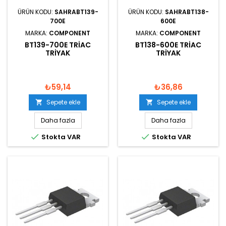
ÜRÜN KODU:
SAHRABT139-
ÜRÜN KODU:
SAHRABT138-
700E
600E
MARKA:
COMPONENT
MARKA:
COMPONENT
BT139-700E TRIAC
BT138-600E TRIAC
TRIYAK
TRIYAK
₺59,14
₺36,86
Sepete ekle
Sepete ekle


Daha fazla
Daha fazla


Stokta VAR
Stokta VAR