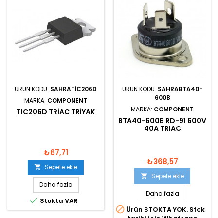
ÜRÜN KODU:
SAHRATIC206D
ÜRÜN KODU:
SAHRABTA40-
600B
MARKA:
COMPONENT
MARKA:
COMPONENT
TIC206D TRIAC TRIYAK
BTA40-600B RD-91 600V
40A TRIAC
₺67,71
₺368,57
Sepete ekle

Sepete ekle

Daha fazla
Daha fazla

Stokta VAR

Ürün STOKTA YOK. Stok