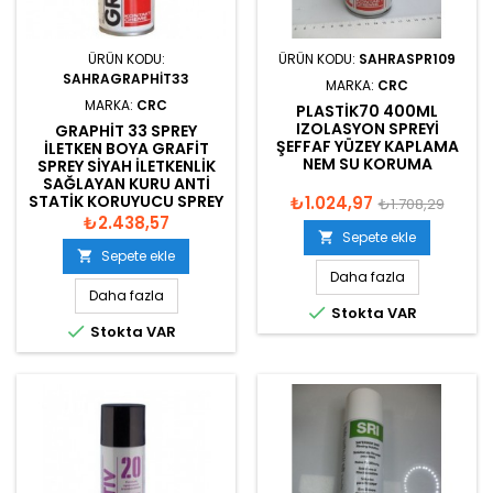
ÜRÜN KODU:
ÜRÜN KODU:
SAHRASPR109
SAHRAGRAPHIT33
MARKA:
CRC
MARKA:
CRC
PLASTIK70 400ML
IZOLASYON SPREYI
GRAPHIT 33 SPREY
ŞEFFAF YÜZEY KAPLAMA
İLETKEN BOYA GRAFIT
NEM SU KORUMA
SPREY SIYAH İLETKENLIK
SAĞLAYAN KURU ANTI
STATIK KORUYUCU SPREY
₺1.024,97
₺1.708,29
METAL PLASTIK UYUMLU
₺2.438,57
200ML
Sepete ekle

Sepete ekle

Daha fazla
Daha fazla

Stokta VAR

Stokta VAR