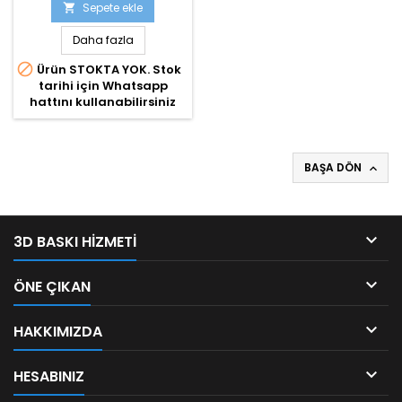
Sepete ekle

Daha fazla

Ürün STOKTA YOK. Stok
tarihi için Whatsapp
hattını kullanabilirsiniz
BAŞA DÖN


3D BASKI HIZMETI

ÖNE ÇIKAN

HAKKIMIZDA

HESABINIZ