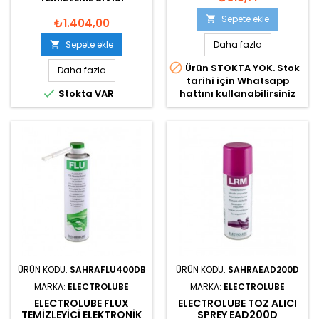
Sepete ekle

₺1.404,00
Sepete ekle
Daha fazla


Ürün STOKTA YOK. Stok
Daha fazla
tarihi için Whatsapp

Stokta VAR
hattını kullanabilirsiniz
ÜRÜN KODU:
SAHRAFLU400DB
ÜRÜN KODU:
SAHRAEAD200D
MARKA:
ELECTROLUBE
MARKA:
ELECTROLUBE
ELECTROLUBE FLUX
ELECTROLUBE TOZ ALICI
TEMIZLEYICI ELEKTRONIK
SPREY EAD200D