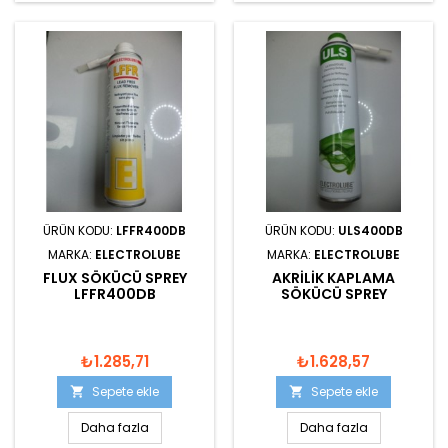
ÜRÜN KODU:
LFFR400DB
ÜRÜN KODU:
ULS400DB
MARKA:
ELECTROLUBE
MARKA:
ELECTROLUBE
FLUX SÖKÜCÜ SPREY
AKRILIK KAPLAMA
LFFR400DB
SÖKÜCÜ SPREY
₺1.285,71
₺1.628,57
Sepete ekle
Sepete ekle


Daha fazla
Daha fazla