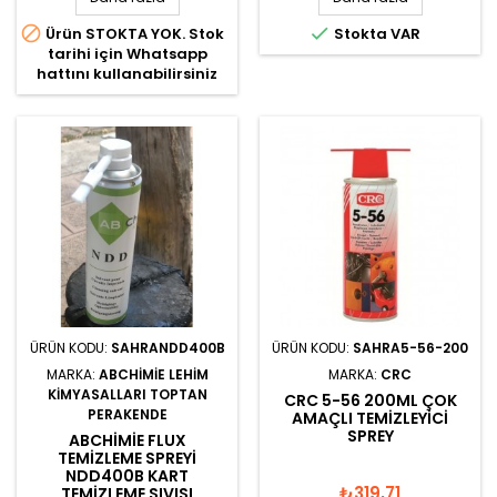


Ürün STOKTA YOK. Stok
Stokta VAR
tarihi için Whatsapp
hattını kullanabilirsiniz
ÜRÜN KODU:
SAHRANDD400B
ÜRÜN KODU:
SAHRA5-56-200
MARKA:
ABCHIMIE LEHIM
MARKA:
CRC
KİMYASALLARI TOPTAN
CRC 5-56 200ML ÇOK
PERAKENDE
AMAÇLI TEMIZLEYICI
SPREY
ABCHIMIE FLUX
TEMIZLEME SPREYI
NDD400B KART
₺319,71
TEMIZLEME SIVISI