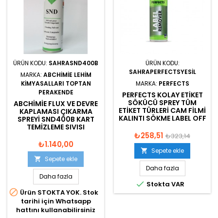
ÜRÜN KODU:
SAHRASND400B
ÜRÜN KODU:
SAHRAPERFECTSYESIL
MARKA:
ABCHIMIE LEHIM
KİMYASALLARI TOPTAN
MARKA:
PERFECTS
PERAKENDE
PERFECTS KOLAY ETIKET
SÖKÜCÜ SPREY TÜM
ABCHIMIE FLUX VE DEVRE
ETIKET TÜRLERI CAM FILMI
KAPLAMASI ÇIKARMA
KALINTI SÖKME LABEL OFF
SPREYI SND400B KART
TEMIZLEME SIVISI
₺258,51
₺323,14
₺1.140,00
Sepete ekle

Sepete ekle

Daha fazla
Daha fazla

Stokta VAR

Ürün STOKTA YOK. Stok
tarihi için Whatsapp
hattını kullanabilirsiniz