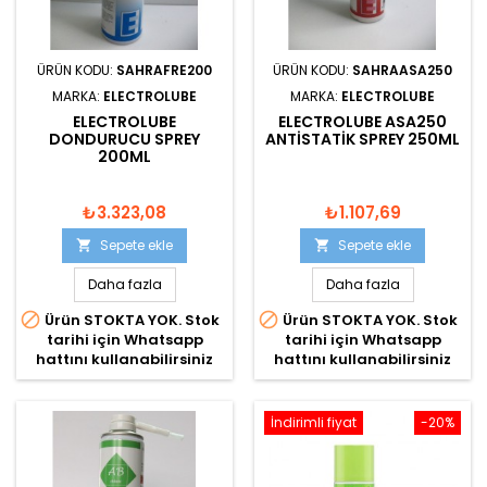
ÜRÜN KODU:
SAHRAFRE200
ÜRÜN KODU:
SAHRAASA250
MARKA:
ELECTROLUBE
MARKA:
ELECTROLUBE
ELECTROLUBE
ELECTROLUBE ASA250
DONDURUCU SPREY
ANTISTATIK SPREY 250ML
200ML
₺3.323,08
₺1.107,69
Sepete ekle
Sepete ekle


Daha fazla
Daha fazla


Ürün STOKTA YOK. Stok
Ürün STOKTA YOK. Stok
tarihi için Whatsapp
tarihi için Whatsapp
hattını kullanabilirsiniz
hattını kullanabilirsiniz
İndirimli fiyat
-20%