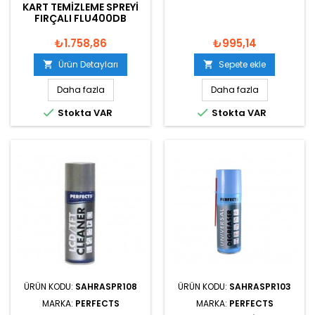
KART TEMIZLEME SPREYI
FIRÇALI FLU400DB
₺1.758,86
₺995,14
Ürün Detayları
Sepete ekle


Daha fazla
Daha fazla


Stokta VAR
Stokta VAR
ÜRÜN KODU:
SAHRASPR108
ÜRÜN KODU:
SAHRASPR103
MARKA:
PERFECTS
MARKA:
PERFECTS