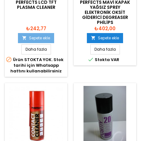
PERFECTS LCD TFT
PERFECTS MAVI KAPAK
PLASMA CLEANER
YAĞSIZ SPREY
ELEKTRONIK OKSIT
GIDERICI DEGREASER
PHILIPS
₺242,77
₺402,00
Sepete ekle
Sepete ekle


Daha fazla
Daha fazla


Ürün STOKTA YOK. Stok
Stokta VAR
tarihi için Whatsapp
hattını kullanabilirsiniz