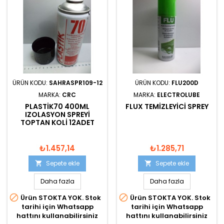
ÜRÜN KODU:
SAHRASPR109-12
ÜRÜN KODU:
FLU200D
MARKA:
CRC
MARKA:
ELECTROLUBE
PLASTIK70 400ML
FLUX TEMIZLEYICI SPREY
IZOLASYON SPREYI
TOPTAN KOLI 12ADET
₺1.457,14
₺1.285,71
Sepete ekle
Sepete ekle


Daha fazla
Daha fazla


Ürün STOKTA YOK. Stok
Ürün STOKTA YOK. Stok
tarihi için Whatsapp
tarihi için Whatsapp
hattını kullanabilirsiniz
hattını kullanabilirsiniz