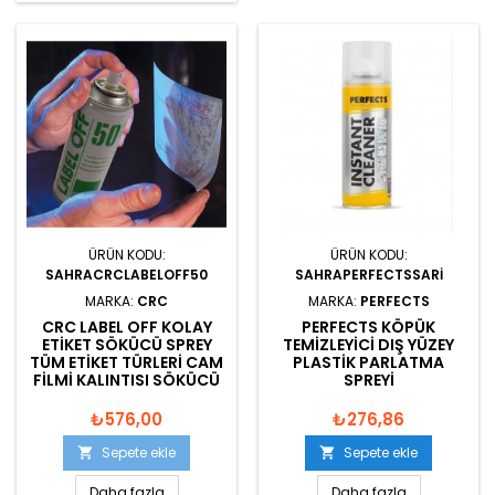
ÜRÜN KODU:
ÜRÜN KODU:
SAHRACRCLABELOFF50
SAHRAPERFECTSSARI
MARKA:
CRC
MARKA:
PERFECTS
CRC LABEL OFF KOLAY
PERFECTS KÖPÜK
ETIKET SÖKÜCÜ SPREY
TEMIZLEYICI DIŞ YÜZEY
TÜM ETIKET TÜRLERI CAM
PLASTIK PARLATMA
FILMI KALINTISI SÖKÜCÜ
SPREYI
₺576,00
₺276,86
Sepete ekle
Sepete ekle


Daha fazla
Daha fazla