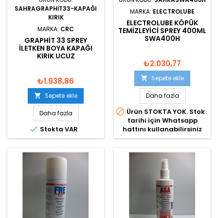
SAHRAGRAPHIT33-KAPAĞI
MARKA:
ELECTROLUBE
KIRIK
ELECTROLUBE KÖPÜK
MARKA:
CRC
TEMIZLEYICI SPREY 400ML
SWA400H
GRAPHIT 33 SPREY
İLETKEN BOYA KAPAĞI
KIRIK UCUZ
₺2.030,77
Sepete ekle

₺1.938,86
Sepete ekle
Daha fazla


Ürün STOKTA YOK. Stok
Daha fazla
tarihi için Whatsapp

Stokta VAR
hattını kullanabilirsiniz