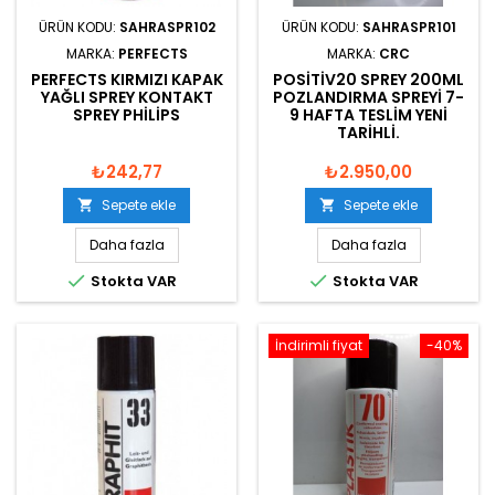
ÜRÜN KODU:
SAHRASPR102
ÜRÜN KODU:
SAHRASPR101
MARKA:
PERFECTS
MARKA:
CRC
PERFECTS KIRMIZI KAPAK
POSITIV20 SPREY 200ML
YAĞLI SPREY KONTAKT
POZLANDIRMA SPREYI 7-
SPREY PHILIPS
9 HAFTA TESLIM YENI
TARIHLI.
₺242,77
₺2.950,00
Sepete ekle
Sepete ekle


Daha fazla
Daha fazla


Stokta VAR
Stokta VAR
İndirimli fiyat
-40%