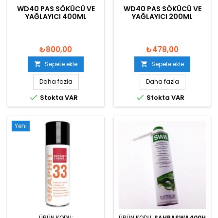
WD40 PAS SÖKÜCÜ VE
WD40 PAS SÖKÜCÜ VE
YAĞLAYICI 400ML
YAĞLAYICI 200ML
₺800,00
₺478,00
Sepete ekle
Sepete ekle


Daha fazla
Daha fazla


Stokta VAR
Stokta VAR
Yeni
ÜRÜN KODU:
ÜRÜN KODU:
SAHRASWA400H