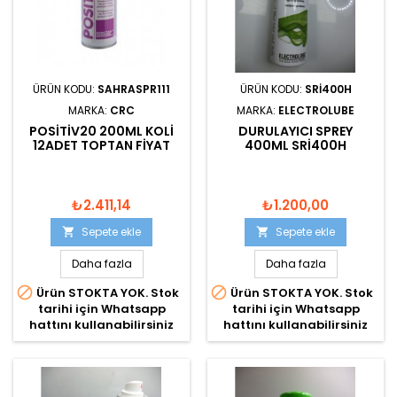
ÜRÜN KODU:
SAHRASPR111
ÜRÜN KODU:
SRI400H
MARKA:
CRC
MARKA:
ELECTROLUBE
POSITIV20 200ML KOLI
DURULAYICI SPREY
12ADET TOPTAN FIYAT
400ML SRI400H
₺2.411,14
₺1.200,00
Sepete ekle
Sepete ekle


Daha fazla
Daha fazla


Ürün STOKTA YOK. Stok
Ürün STOKTA YOK. Stok
tarihi için Whatsapp
tarihi için Whatsapp
hattını kullanabilirsiniz
hattını kullanabilirsiniz