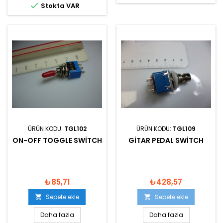

Stokta VAR
ÜRÜN KODU:
TGL102
ÜRÜN KODU:
TGL109
ON-OFF TOGGLE SWITCH
GITAR PEDAL SWITCH
₺85,71
₺428,57
Sepete ekle
Sepete ekle


Daha fazla
Daha fazla