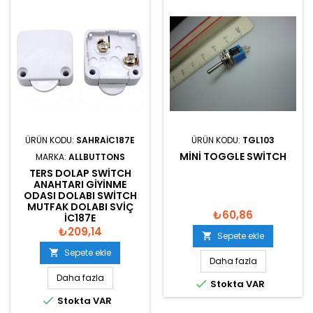
ÜRÜN KODU:
SAHRAIC187E
ÜRÜN KODU:
TGL103
MINI TOGGLE SWITCH
MARKA:
ALLBUTTONS
TERS DOLAP SWITCH
ANAHTARI GIYINME
ODASI DOLABI SWITCH
MUTFAK DOLABI SVIÇ
₺60,86
IC187E
₺209,14
Sepete ekle

Sepete ekle

Daha fazla
Daha fazla

Stokta VAR

Stokta VAR