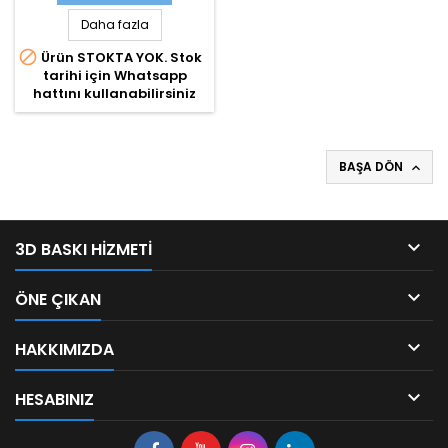
Daha fazla

Ürün STOKTA YOK. Stok
tarihi için Whatsapp
hattını kullanabilirsiniz
BAŞA DÖN


3D BASKI HIZMETI

ÖNE ÇIKAN

HAKKIMIZDA

HESABINIZ