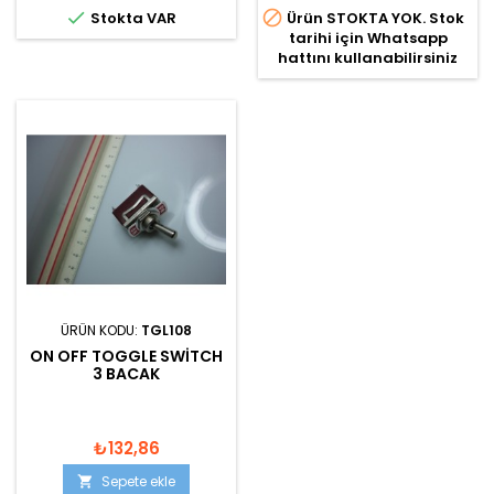


Stokta VAR
Ürün STOKTA YOK. Stok
tarihi için Whatsapp
hattını kullanabilirsiniz
ÜRÜN KODU:
TGL108
ON OFF TOGGLE SWITCH
3 BACAK
₺132,86
Sepete ekle
