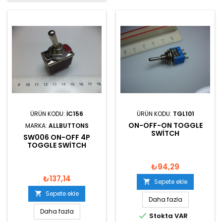
ÜRÜN KODU:
IC156
ÜRÜN KODU:
TGL101
ON-OFF-ON TOGGLE
MARKA:
ALLBUTTONS
SWITCH
SW006 ON-OFF 4P
TOGGLE SWITCH
₺94,29
₺137,14
Sepete ekle

Sepete ekle

Daha fazla
Daha fazla

Stokta VAR