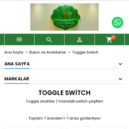
0



shopping_cart
Ana Sayfa
Buton ve Anahtarlar
Toggle Switch
ANA SAYFA
MARKALAR
TOGGLE SWITCH
Toggle anahtar / mandallı switch çeşitleri
Toplam 7 üründen 1-7 arası gösteriliyor