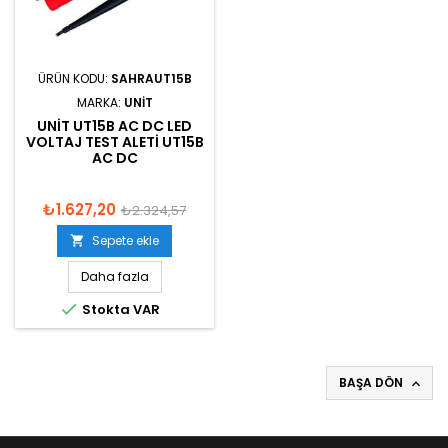
ÜRÜN KODU:
SAHRAUT15B
MARKA:
UNIT
UNIT UT15B AC DC LED
VOLTAJ TEST ALETI UT15B
AC DC
₺1.627,20
₺2.324,57
Sepete ekle

Daha fazla

Stokta VAR
BAŞA DÖN
