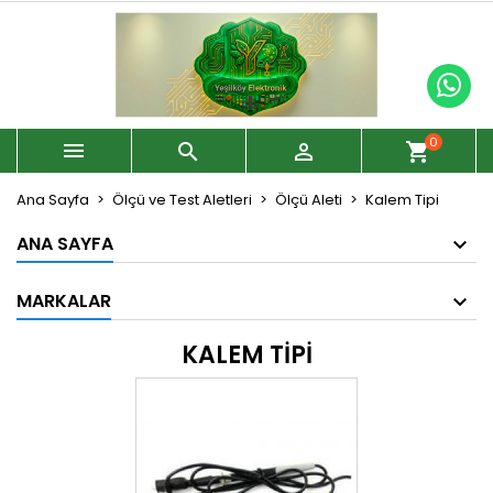
0



shopping_cart
Ana Sayfa
Ölçü ve Test Aletleri
Ölçü Aleti
Kalem Tipi
ANA SAYFA
MARKALAR
KALEM TIPI