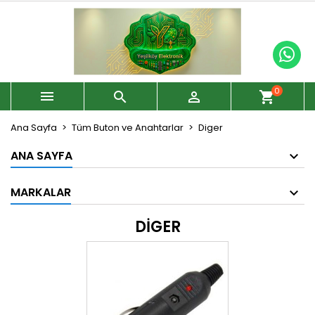
0



shopping_cart
Ana Sayfa
Tüm Buton ve Anahtarlar
Diger
ANA SAYFA
MARKALAR
DIGER