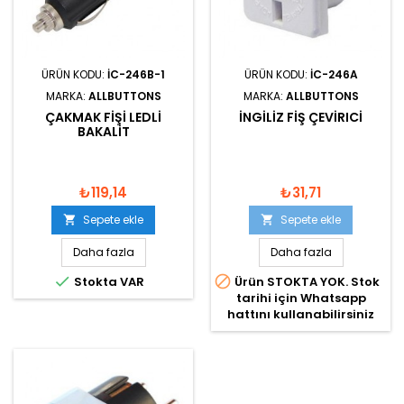
ÜRÜN KODU:
IC-246B-1
ÜRÜN KODU:
IC-246A
MARKA:
ALLBUTTONS
MARKA:
ALLBUTTONS
ÇAKMAK FIŞI LEDLI
INGILIZ FIŞ ÇEVIRICI
BAKALIT
₺119,14
₺31,71
Sepete ekle
Sepete ekle


Daha fazla
Daha fazla


Stokta VAR
Ürün STOKTA YOK. Stok
tarihi için Whatsapp
hattını kullanabilirsiniz