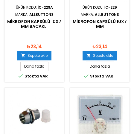
ÜRÜN KODU:
IC-229A
ÜRÜN KODU:
IC-229
MARKA:
ALLBUTTONS
MARKA:
ALLBUTTONS
MIKROFON KAPSÜLÜ 10X7
MIKROFON KAPSÜLÜ 10X7
MM BACAKLI
MM
₺23,14
₺23,14
Sepete ekle
Sepete ekle


Daha fazla
Daha fazla


Stokta VAR
Stokta VAR