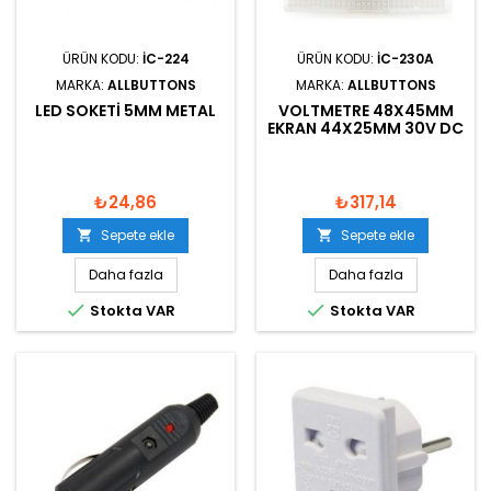
ÜRÜN KODU:
IC-224
ÜRÜN KODU:
IC-230A
MARKA:
ALLBUTTONS
MARKA:
ALLBUTTONS
LED SOKETI 5MM METAL
VOLTMETRE 48X45MM
EKRAN 44X25MM 30V DC
₺24,86
₺317,14
Sepete ekle
Sepete ekle


Daha fazla
Daha fazla


Stokta VAR
Stokta VAR