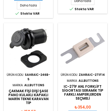
Daha fazla
Daha fazla

Stokta VAR

Stokta VAR
ÜRÜN KODU:
SAHRAIC-246B-
ÜRÜN KODU:
ZAHRAIC-271F14
5
MARKA:
ALLBUTTONS
MARKA:
ALLBUTTONS
IC-271F ANL FORKLIFT
SIGORTASI SERAMIK TIP
ÇAKMAK FIŞI DIŞI ŞASE
FARKLI AMPERLERDEN
PANO KULAKLI KAPAKLI
SEÇMELI
MARIN TEKNE KARAVAN
TIP
₺354,00