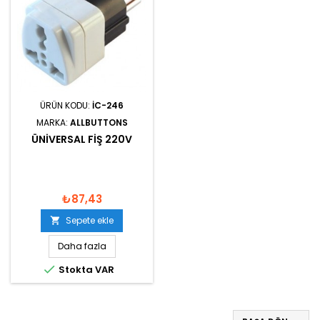
ÜRÜN KODU:
IC-246
MARKA:
ALLBUTTONS
ÜNIVERSAL FIŞ 220V
₺87,43
Sepete ekle

Daha fazla

Stokta VAR