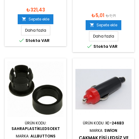
₺321,43
₺5,01
₺7,71
Sepete ekle

Sepete ekle

Daha fazla
Daha fazla

Stokta VAR

Stokta VAR
ÜRÜN KODU:
ÜRÜN KODU:
IC-246B3
SAHRAPLASTIKLEDSOEKT
MARKA:
SWION
MARKA:
ALLBUTTONS
ÇAKMAK FIŞI LEDSIZ VE