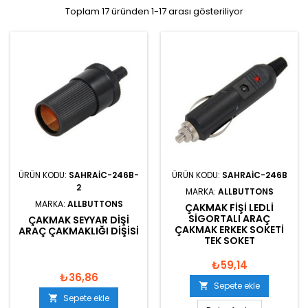
Toplam 17 üründen 1-17 arası gösteriliyor
ÜRÜN KODU:
SAHRAIC-246B-
ÜRÜN KODU:
SAHRAIC-246B
2
MARKA:
ALLBUTTONS
MARKA:
ALLBUTTONS
ÇAKMAK FIŞI LEDLI
SIGORTALI ARAÇ
ÇAKMAK SEYYAR DIŞI
ÇAKMAK ERKEK SOKETI
ARAÇ ÇAKMAKLIĞI DIŞISI
TEK SOKET
₺59,14
₺36,86
Sepete ekle

Sepete ekle
