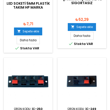
SIGORTASIZ
LED SOKETI 5MM PLASTIK
TAKIM HP MARKA
₺52,29
₺7,71
Sepete ekle

Sepete ekle

Daha fazla
Daha fazla

Stokta VAR

Stokta VAR
ÜRÜN KODU:
IC-250
ÜRÜN KODU:
IC-249