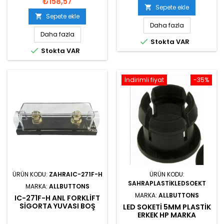
₺158,57
Sepete ekle

Sepete ekle

Daha fazla
Daha fazla

Stokta VAR

Stokta VAR
İndirimli fiyat
-35%
ÜRÜN KODU:
ZAHRAIC-271F-H
ÜRÜN KODU:
SAHRAPLASTIKLEDSOEKT
MARKA:
ALLBUTTONS
MARKA:
ALLBUTTONS
IC-271F-H ANL FORKLIFT
SIGORTA YUVASI BOŞ
LED SOKETI 5MM PLASTIK
ERKEK HP MARKA