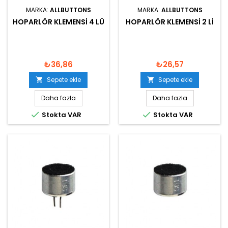
MARKA:
ALLBUTTONS
MARKA:
ALLBUTTONS
HOPARLÖR KLEMENSI 4 LÜ
HOPARLÖR KLEMENSI 2 LI
₺36,86
₺26,57
Sepete ekle
Sepete ekle


Daha fazla
Daha fazla


Stokta VAR
Stokta VAR