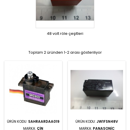
48 volt röle çeşitleri
Toplam 2 üründen 1-2 arası gösteriliyor
ÜRÜN KODU:
SAHRAARDAA019
ÜRÜN KODU:
JW1FSN48V
MARKA:
ÇIN
MARKA:
PANASONIC