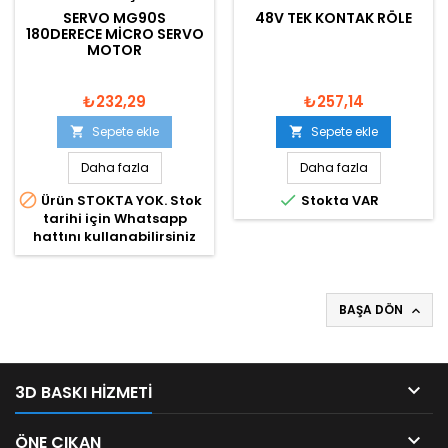
SERVO MG90S
48V TEK KONTAK RÖLE
180DERECE MICRO SERVO
MOTOR
₺232,29
₺257,14
Sepete ekle
Sepete ekle


Daha fazla
Daha fazla


Ürün STOKTA YOK. Stok
Stokta VAR
tarihi için Whatsapp
hattını kullanabilirsiniz
BAŞA DÖN


3D BASKI HIZMETI

ÖNE ÇIKAN