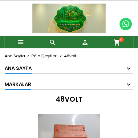
0



shopping_cart
Ana Sayfa
Röle Çeşitleri
48volt
ANA SAYFA
MARKALAR
48VOLT