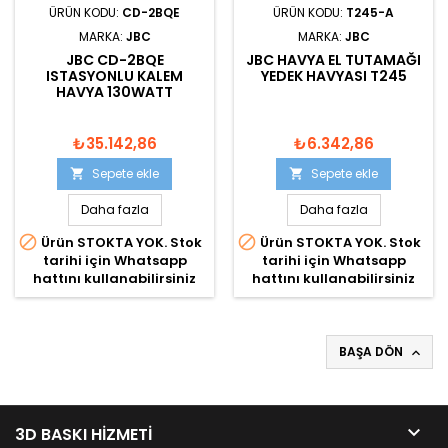
ÜRÜN KODU:
CD-2BQE
ÜRÜN KODU:
T245-A
MARKA:
JBC
MARKA:
JBC
JBC CD-2BQE
JBC HAVYA EL TUTAMAĞI
ISTASYONLU KALEM
YEDEK HAVYASI T245
HAVYA 130WATT
₺35.142,86
₺6.342,86
Sepete ekle
Sepete ekle


Daha fazla
Daha fazla


Ürün STOKTA YOK. Stok
Ürün STOKTA YOK. Stok
tarihi için Whatsapp
tarihi için Whatsapp
hattını kullanabilirsiniz
hattını kullanabilirsiniz
BAŞA DÖN


3D BASKI HIZMETI