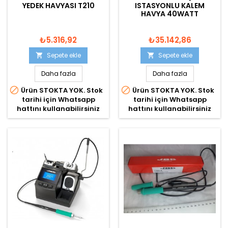
YEDEK HAVYASI T210
ISTASYONLU KALEM
HAVYA 40WATT
₺5.316,92
₺35.142,86
Sepete ekle
Sepete ekle


Daha fazla
Daha fazla


Ürün STOKTA YOK. Stok
Ürün STOKTA YOK. Stok
tarihi için Whatsapp
tarihi için Whatsapp
hattını kullanabilirsiniz
hattını kullanabilirsiniz