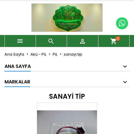
0



shopping_cart
Ana Sayfa
Akü - PiL
PiL
sanayi tip
ANA SAYFA
MARKALAR
SANAYI TIP