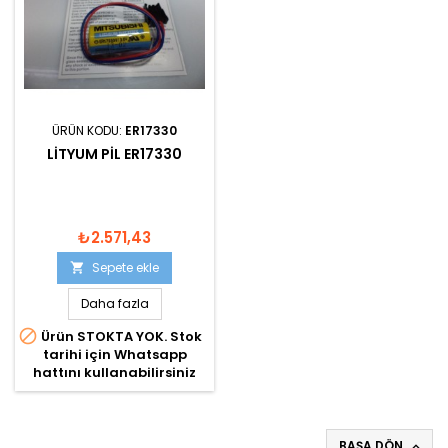
ÜRÜN KODU:
ER17330
LITYUM PIL ER17330
₺2.571,43
Sepete ekle

Daha fazla

Ürün STOKTA YOK. Stok
tarihi için Whatsapp
hattını kullanabilirsiniz
BAŞA DÖN
