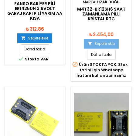
MARKA:
UZAK DOĞU
FANSO BARIYER PILI
ER14250H 3.6VOLT
M4T32-BR12SH6 SAAT
GARAJ KAPI PILI YARIM AA
ZAMANLAMA PILLI
KISA
KRISTAL RTC
₺312,86
₺2.454,00
Sepete ekle

Sepete ekle

Daha fazla
Daha fazla

Stokta VAR

Ürün STOKTA YOK. Stok
tarihi için Whatsapp
hattını kullanabilirsiniz