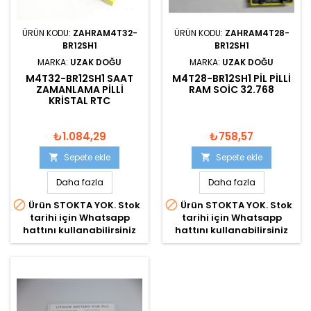
ÜRÜN KODU:
ZAHRAM4T32-
ÜRÜN KODU:
ZAHRAM4T28-
BR12SH1
BR12SH1
MARKA:
UZAK DOĞU
MARKA:
UZAK DOĞU
M4T32-BR12SH1 SAAT
M4T28-BR12SH1 PIL PILLI
ZAMANLAMA PILLI
RAM SOIC 32.768
KRISTAL RTC
₺1.084,29
₺758,57
Sepete ekle
Sepete ekle


Daha fazla
Daha fazla


Ürün STOKTA YOK. Stok
Ürün STOKTA YOK. Stok
tarihi için Whatsapp
tarihi için Whatsapp
hattını kullanabilirsiniz
hattını kullanabilirsiniz