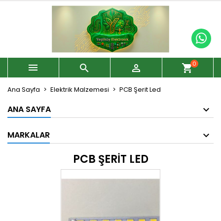
0



shopping_cart
Ana Sayfa
Elektrik Malzemesi
PCB Şerit Led
ANA SAYFA
MARKALAR
PCB ŞERIT LED