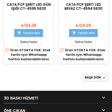
CATA PCP ŞERIT LED GÜN
CATA PCP ŞERIT LED
IŞIĞI CT-4595 5630
BEYAZ CT-4594 5630
₺124,29
₺124,29
Sepete ekle
Sepete ekle


Daha fazla
Daha fazla


Ürün STOKTA YOK. Stok
Ürün STOKTA YOK. Stok
tarihi için Whatsapp
tarihi için Whatsapp
hattını kullanabilirsiniz
hattını kullanabilirsiniz
BAŞA DÖN


3D BASKI HIZMETI

ÖNE ÇIKAN