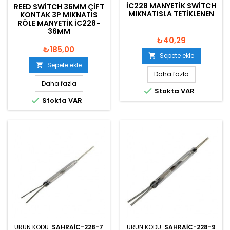
IC228 MANYETIK SWITCH
REED SWITCH 36MM ÇIFT
MIKNATISLA TETIKLENEN
KONTAK 3P MIKNATIS
RÖLE MANYETIK IC228-
36MM
₺40,29
₺185,00
Sepete ekle

Sepete ekle

Daha fazla
Daha fazla

Stokta VAR

Stokta VAR
ÜRÜN KODU:
SAHRAIC-228-7
ÜRÜN KODU:
SAHRAIC-228-9