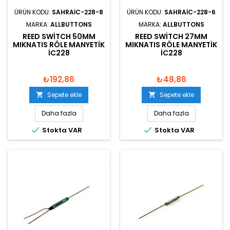
ÜRÜN KODU:
SAHRAIC-228-8
ÜRÜN KODU:
SAHRAIC-228-6
MARKA:
ALLBUTTONS
MARKA:
ALLBUTTONS
REED SWITCH 50MM
REED SWITCH 27MM
MIKNATIS RÖLE MANYETIK
MIKNATIS RÖLE MANYETIK
IC228
IC228
₺192,86
₺48,86
Sepete ekle
Sepete ekle


Daha fazla
Daha fazla


Stokta VAR
Stokta VAR