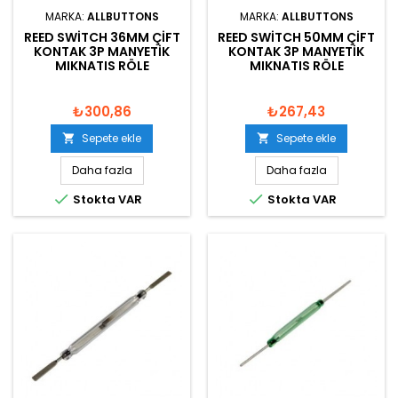
MARKA:
ALLBUTTONS
MARKA:
ALLBUTTONS
REED SWITCH 36MM ÇIFT
REED SWITCH 50MM ÇIFT
KONTAK 3P MANYETIK
KONTAK 3P MANYETIK
MIKNATIS RÖLE
MIKNATIS RÖLE
₺300,86
₺267,43
Sepete ekle
Sepete ekle


Daha fazla
Daha fazla


Stokta VAR
Stokta VAR