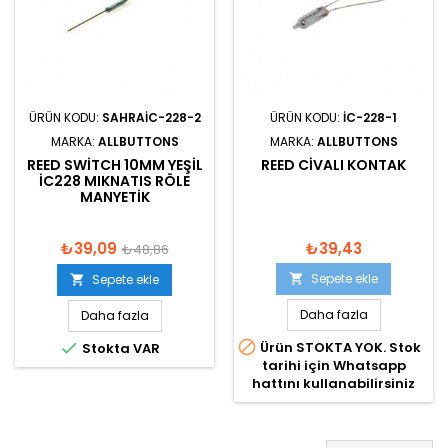
ÜRÜN KODU:
SAHRAIC-228-2
ÜRÜN KODU:
IC-228-1
MARKA:
ALLBUTTONS
MARKA:
ALLBUTTONS
REED SWITCH 10MM YEŞIL
REED CIVALI KONTAK
IC228 MIKNATIS RÖLE
MANYETIK
₺39,09
₺39,43
₺48,86
Sepete ekle
Sepete ekle


Daha fazla
Daha fazla


Ürün STOKTA YOK. Stok
Stokta VAR
tarihi için Whatsapp
hattını kullanabilirsiniz