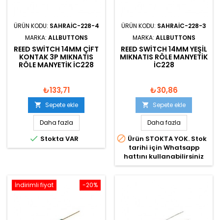
ÜRÜN KODU:
SAHRAIC-228-4
ÜRÜN KODU:
SAHRAIC-228-3
MARKA:
ALLBUTTONS
MARKA:
ALLBUTTONS
REED SWITCH 14MM ÇIFT
REED SWITCH 14MM YEŞIL
KONTAK 3P MIKNATIS
MIKNATIS RÖLE MANYETIK
RÖLE MANYETIK IC228
IC228
₺133,71
₺30,86
Sepete ekle
Sepete ekle


Daha fazla
Daha fazla


Stokta VAR
Ürün STOKTA YOK. Stok
tarihi için Whatsapp
hattını kullanabilirsiniz
İndirimli fiyat
-20%