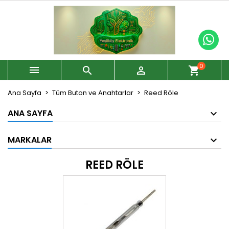
0



shopping_cart
Ana Sayfa
Tüm Buton ve Anahtarlar
Reed Röle
ANA SAYFA
MARKALAR
REED RÖLE