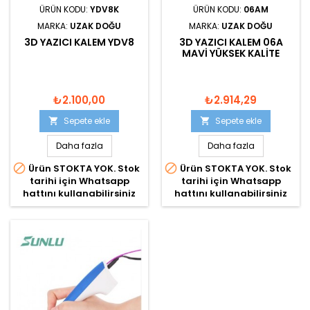
ÜRÜN KODU:
YDV8K
ÜRÜN KODU:
06AM
MARKA:
UZAK DOĞU
MARKA:
UZAK DOĞU
3D YAZICI KALEM YDV8
3D YAZICI KALEM 06A
MAVI YÜKSEK KALITE
₺2.100,00
₺2.914,29
Sepete ekle
Sepete ekle


Daha fazla
Daha fazla


Ürün STOKTA YOK. Stok
Ürün STOKTA YOK. Stok
tarihi için Whatsapp
tarihi için Whatsapp
hattını kullanabilirsiniz
hattını kullanabilirsiniz