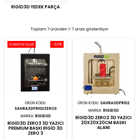
RIGID3D YEDEK PARÇA
Toplam 7 üründen 1-7 arası gösteriliyor
İndirimli fiyat
-53%
ÜRÜN KODU:
ÜRÜN KODU:
SAHRA3DPRI02
SAHRA3DPRI03ZERO3
MARKA:
RIGID3D
MARKA:
RIGID3D
RIGID3D ZERO2 3D YAZICI
20X20X20CM BASKI
RIGID3D ZERO3 3D YAZICI
ALANI
PREMIUM BASKI RIGID 3D
ZERO 3