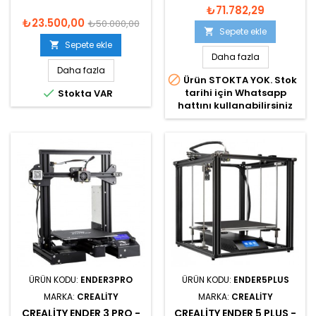
₺71.782,29
₺23.500,00
₺50.000,00
Sepete ekle

Sepete ekle

Daha fazla
Daha fazla

Ürün STOKTA YOK. Stok

tarihi için Whatsapp
Stokta VAR
hattını kullanabilirsiniz
ÜRÜN KODU:
ENDER3PRO
ÜRÜN KODU:
ENDER5PLUS
MARKA:
CREALITY
MARKA:
CREALITY
CREALITY ENDER 3 PRO -
CREALITY ENDER 5 PLUS -