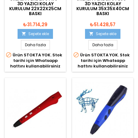
3D YAZICI KOLAY
3D YAZICI KOLAY
KURULUM 22X22X25CM
KURULUM 35X35X40CM
BASKI
BASKI
₺31.714,29
₺51.428,57
Sepete ekle
Sepete ekle


Daha fazla
Daha fazla


Ürün STOKTA YOK. Stok
Ürün STOKTA YOK. Stok
tarihi için Whatsapp
tarihi için Whatsapp
hattını kullanabilirsiniz
hattını kullanabilirsiniz