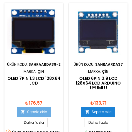
ÜRÜN KODU:
SAHRAARDA38-2
ÜRÜN KODU:
SAHRAARDA37
MARKA:
ÇIN
MARKA:
ÇIN
OLED 7PIN 1.3 LCD 128X64
OLED 6PIN 0.9 LCD
LCD
128X64 LCD ARDUINO
UYUMLU
₺176,57
₺133,71
Sepete ekle
Sepete ekle


Daha fazla
Daha fazla