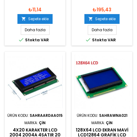
₺11,14
₺195,43
Sepete ekle
Sepete ekle


Daha fazla
Daha fazla


Stokta VAR
Stokta VAR
ÜRÜN KODU:
SAHRAARDAA015
ÜRÜN KODU:
SAHRAWNA021
MARKA:
ÇIN
MARKA:
ÇIN
4X20 KARAKTER LCD
128X64 LCD EKRAN MAVI
2004 2004A 4SATIR 20
LCD12864 GRAFIK LCD