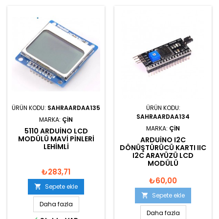
ÜRÜN KODU:
SAHRAARDAA135
ÜRÜN KODU:
SAHRAARDAA134
MARKA:
ÇIN
MARKA:
ÇIN
5110 ARDUINO LCD
MODÜLÜ MAVI PINLERI
ARDUINO I2C
LEHIMLI
DÖNÜŞTÜRÜCÜ KARTI IIC
I2C ARAYÜZÜ LCD
MODÜLÜ
₺283,71
₺60,00
Sepete ekle

Sepete ekle

Daha fazla
Daha fazla