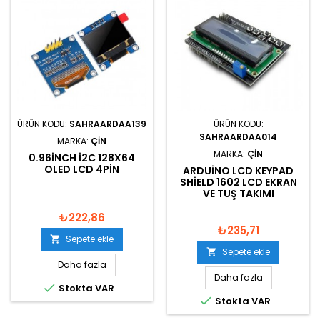
ÜRÜN KODU:
SAHRAARDAA139
ÜRÜN KODU:
SAHRAARDAA014
MARKA:
ÇIN
MARKA:
ÇIN
0.96INCH I2C 128X64
OLED LCD 4PIN
ARDUINO LCD KEYPAD
SHIELD 1602 LCD EKRAN
VE TUŞ TAKIMI
₺222,86
₺235,71
Sepete ekle

Sepete ekle

Daha fazla
Daha fazla

Stokta VAR

Stokta VAR