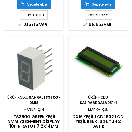
Sepete ekle
Sepete ekle


Daha fazla
Daha fazla


Stokta VAR
Stokta VAR
ÜRÜN KODU:
SAHRALTS360G-
ÜRÜN KODU:
9MM
SAHRAARDALA051-1
MARKA:
ÇIN
MARKA:
ÇIN
LTS360G GREEN YEŞIL
2X16 YEŞIL LCD 1602 LCD
9MM 7SEGMENT DISPLAY
YEŞIL RENK 16 SUTUN 2
10PIN KATOT 7.2X14MM
SATIR