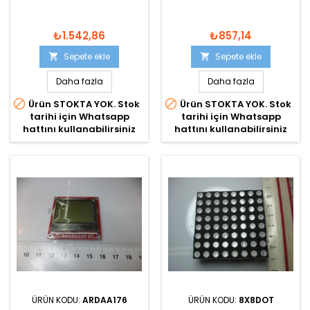
₺1.542,86
₺857,14
Sepete ekle
Sepete ekle


Daha fazla
Daha fazla


Ürün STOKTA YOK. Stok
Ürün STOKTA YOK. Stok
tarihi için Whatsapp
tarihi için Whatsapp
hattını kullanabilirsiniz
hattını kullanabilirsiniz
ÜRÜN KODU:
ARDAA176
ÜRÜN KODU:
8X8DOT