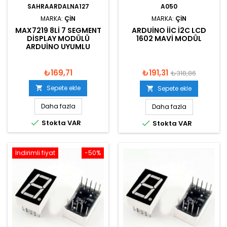
SAHRAARDALNA127
A050
MARKA:
ÇIN
MARKA:
ÇIN
MAX7219 8LI 7 SEGMENT
ARDUINO IIC I2C LCD
DISPLAY MODÜLÜ
1602 MAVI MODÜL
ARDUINO UYUMLU
₺169,71
₺191,31
₺318,86
Sepete ekle

Sepete ekle

Daha fazla
Daha fazla

Stokta VAR

Stokta VAR
İndirimli fiyat
-50%