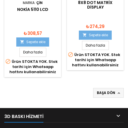
8X8 DOT MATRIX
MARKA:
ÇIN
DISPLAY
NOKIA 5110 LCD
₺274,29
₺308,57
Sepete ekle

Sepete ekle

Daha fazla
Daha fazla

Ürün STOKTA YOK. Stok
tarihi için Whatsapp

Ürün STOKTA YOK. Stok
hattını kullanabilirsiniz
tarihi için Whatsapp
hattını kullanabilirsiniz
BAŞA DÖN


3D BASKI HIZMETI