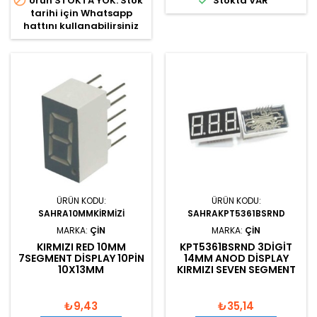


Ürün STOKTA YOK. Stok
Stokta VAR
tarihi için Whatsapp
hattını kullanabilirsiniz
ÜRÜN KODU:
ÜRÜN KODU:
SAHRA10MMKIRMIZI
SAHRAKPT5361BSRND
MARKA:
ÇIN
MARKA:
ÇIN
KIRMIZI RED 10MM
KPT5361BSRND 3DIGIT
7SEGMENT DISPLAY 10PIN
14MM ANOD DISPLAY
10X13MM
KIRMIZI SEVEN SEGMENT
₺9,43
₺35,14