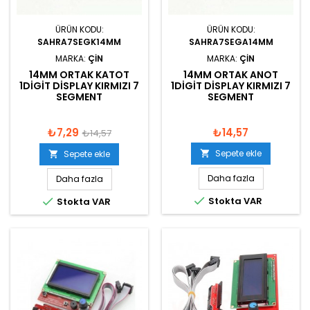
ÜRÜN KODU:
ÜRÜN KODU:
SAHRA7SEGK14MM
SAHRA7SEGA14MM
MARKA:
ÇIN
MARKA:
ÇIN
14MM ORTAK KATOT
14MM ORTAK ANOT
1DIGIT DISPLAY KIRMIZI 7
1DIGIT DISPLAY KIRMIZI 7
SEGMENT
SEGMENT
₺7,29
₺14,57
₺14,57
Sepete ekle
Sepete ekle


Daha fazla
Daha fazla


Stokta VAR
Stokta VAR