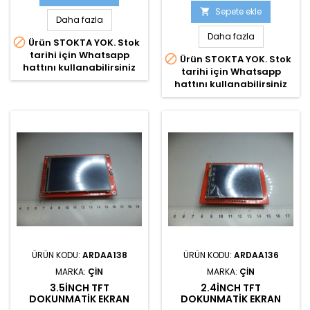
Sepete ekle

Daha fazla
Daha fazla

Ürün STOKTA YOK. Stok
tarihi için Whatsapp

Ürün STOKTA YOK. Stok
hattını kullanabilirsiniz
tarihi için Whatsapp
hattını kullanabilirsiniz
ÜRÜN KODU:
ARDAA138
ÜRÜN KODU:
ARDAA136
MARKA:
ÇIN
MARKA:
ÇIN
3.5INCH TFT
2.4INCH TFT
DOKUNMATIK EKRAN
DOKUNMATIK EKRAN