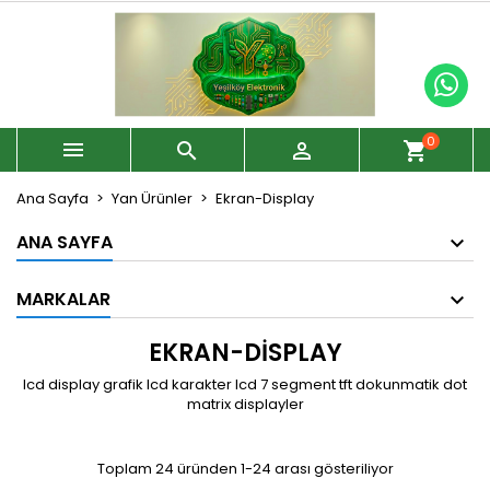
0



shopping_cart
Ana Sayfa
Yan Ürünler
Ekran-Display
ANA SAYFA
MARKALAR
EKRAN-DISPLAY
lcd display grafik lcd karakter lcd 7 segment tft dokunmatik dot
matrix displayler
Toplam 24 üründen 1-24 arası gösteriliyor