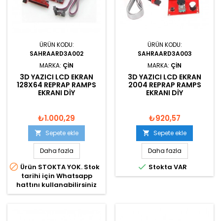
ÜRÜN KODU:
ÜRÜN KODU:
SAHRAARD3A002
SAHRAARD3A003
MARKA:
ÇIN
MARKA:
ÇIN
3D YAZICI LCD EKRAN
3D YAZICI LCD EKRAN
128X64 REPRAP RAMPS
2004 REPRAP RAMPS
EKRANI DIY
EKRANI DIY
₺1.000,29
₺920,57
Sepete ekle
Sepete ekle


Daha fazla
Daha fazla


Ürün STOKTA YOK. Stok
Stokta VAR
tarihi için Whatsapp
hattını kullanabilirsiniz