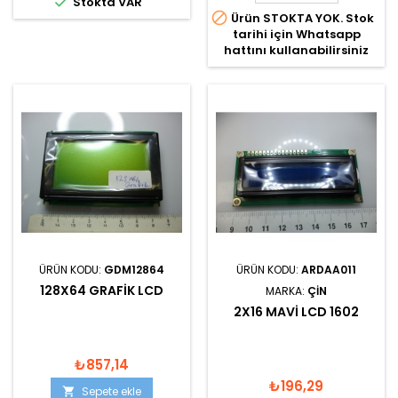

Stokta VAR

Ürün STOKTA YOK. Stok
tarihi için Whatsapp
hattını kullanabilirsiniz
ÜRÜN KODU:
GDM12864
ÜRÜN KODU:
ARDAA011
128X64 GRAFIK LCD
MARKA:
ÇIN
2X16 MAVI LCD 1602
₺857,14
₺196,29
Sepete ekle
