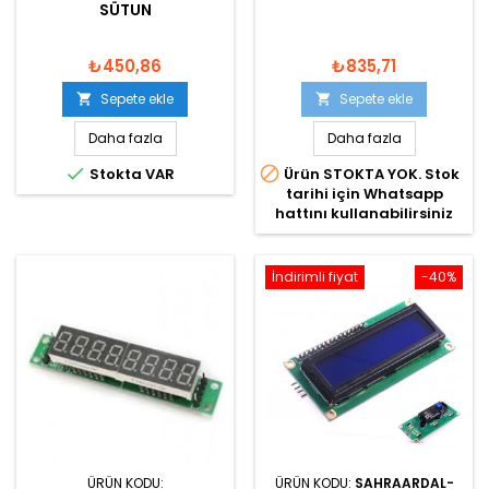
SÜTUN
₺450,86
₺835,71
Sepete ekle
Sepete ekle


Daha fazla
Daha fazla


Stokta VAR
Ürün STOKTA YOK. Stok
tarihi için Whatsapp
hattını kullanabilirsiniz
İndirimli fiyat
-40%
ÜRÜN KODU:
ÜRÜN KODU:
SAHRAARDAL-