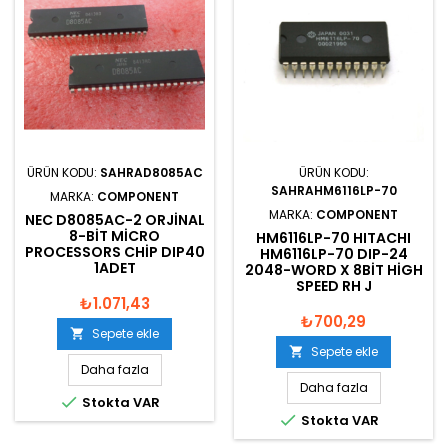
ÜRÜN KODU:
SAHRAD8085AC
ÜRÜN KODU:
SAHRAHM6116LP-70
MARKA:
COMPONENT
MARKA:
COMPONENT
NEC D8085AC-2 ORJINAL
8-BIT MICRO
HM6116LP-70 HITACHI
PROCESSORS CHIP DIP40
HM6116LP-70 DIP-24
1ADET
2048-WORD X 8BIT HIGH
SPEED RH J
₺1.071,43
₺700,29
Sepete ekle

Sepete ekle

Daha fazla
Daha fazla

Stokta VAR

Stokta VAR