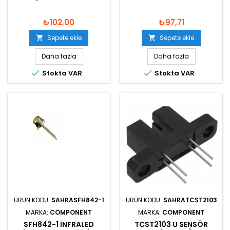
₺102,00
₺97,71
Sepete ekle
Sepete ekle


Daha fazla
Daha fazla


Stokta VAR
Stokta VAR
ÜRÜN KODU:
SAHRASFH842-1
ÜRÜN KODU:
SAHRATCST2103
MARKA:
COMPONENT
MARKA:
COMPONENT
SFH842-1 INFRALED
TCST2103 U SENSÖR