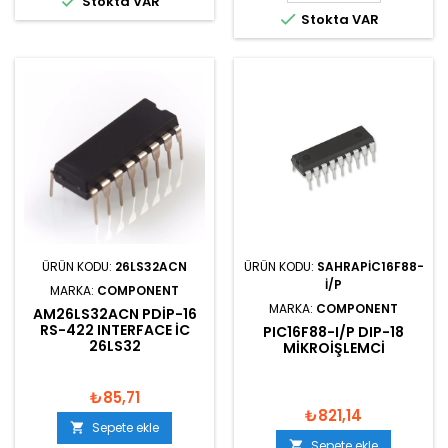

Stokta VAR

Stokta VAR
ÜRÜN KODU:
26LS32ACN
ÜRÜN KODU:
SAHRAPIC16F88-
I/P
MARKA:
COMPONENT
MARKA:
COMPONENT
AM26LS32ACN PDIP-16
RS-422 INTERFACE IC
PIC16F88-I/P DIP-18
26LS32
MIKROIŞLEMCI
₺85,71
₺821,14
Sepete ekle

Sepete ekle
