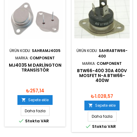
ÜRÜN KODU:
SAHRAMJ4035
ÜRÜN KODU:
SAHRABTW66-
400
MARKA:
COMPONENT
MARKA:
COMPONENT
MJ4035 M DARLINGTON
TRANSISTÖR
BTW66-400 30A 400V
MOSFET N-A BTW66-
400W
₺257,14
₺1.028,57
Sepete ekle

Sepete ekle

Daha fazla
Daha fazla

Stokta VAR

Stokta VAR