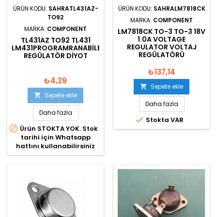
ÜRÜN KODU:
SAHRATL431AZ-
ÜRÜN KODU:
SAHRALM7818CK
TO92
MARKA:
COMPONENT
MARKA:
COMPONENT
LM7818CK TO-3 TO-3 18V
1.0A VOLTAGE
TL431AZ TO92 TL431
REGULATOR VOLTAJ
LM431PROGRAMRANABILEN
REGÜLATÖRÜ
REGÜLATÖR DIYOT
₺137,14
₺4,29
Sepete ekle

Sepete ekle

Daha fazla
Daha fazla

Stokta VAR

Ürün STOKTA YOK. Stok
tarihi için Whatsapp
hattını kullanabilirsiniz