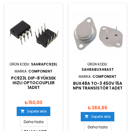
ÜRÜN KODU:
SAHRAPC923L
ÜRÜN KODU:
SAHRABUX48AST
MARKA:
COMPONENT
MARKA:
COMPONENT
PC923L DIP-8 YÜKSEK
HIZLI OPTOCOUPLER
BUX48A TO-3 450V 15A
1ADET
NPN TRANSISTÖR 1 ADET
₺150,00
₺384,86
Sepete ekle

Sepete ekle

Daha fazla
Daha fazla