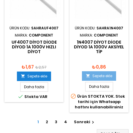
ÜRÜN KODU:
SAHRAUF4007
ÜRÜN KODU:
SAHRA1N4007
MARKA:
COMPONENT
MARKA:
COMPONENT
UF4007 DIYOT DIODE
1N4007 DIYOT DIODE
DIYOD 1A 1000V HIZLI
DIYOD 1A 1000V AKSIYEL
DIYOT
TIP
₺1,67
₺0,86
₺2,57
Sepete ekle
Sepete ekle


Daha fazla
Daha fazla


Ürün STOKTA YOK. Stok
Stokta VAR
tarihi için Whatsapp
hattını kullanabilirsiniz
1
2
3
4
Sonraki
