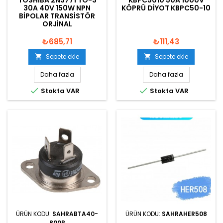
TOSHIBA 2N3771 TO-3
KBPC5010 50A 1000V
30A 40V 150W NPN
KÖPRÜ DIYOT KBPC50-10
BIPOLAR TRANSISTÖR
ORJINAL
₺685,71
₺111,43
Sepete ekle
Sepete ekle


Daha fazla
Daha fazla


Stokta VAR
Stokta VAR
ÜRÜN KODU:
SAHRABTA40-
ÜRÜN KODU:
SAHRAHER508
800B