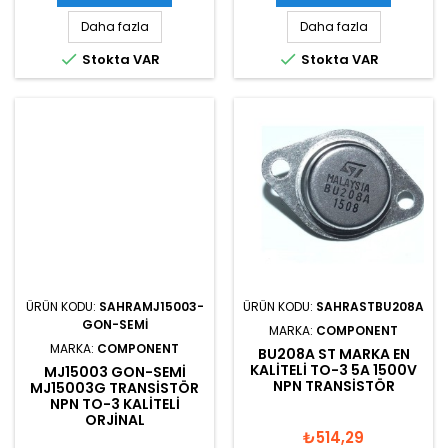
Daha fazla
Daha fazla


Stokta VAR
Stokta VAR
ÜRÜN KODU:
SAHRAMJ15003-
ÜRÜN KODU:
SAHRASTBU208A
GON-SEMI
MARKA:
COMPONENT
MARKA:
COMPONENT
BU208A ST MARKA EN
KALITELI TO-3 5A 1500V
MJ15003 GON-SEMI
NPN TRANSISTÖR
MJ15003G TRANSISTÖR
NPN TO-3 KALITELI
ORJINAL
₺514,29