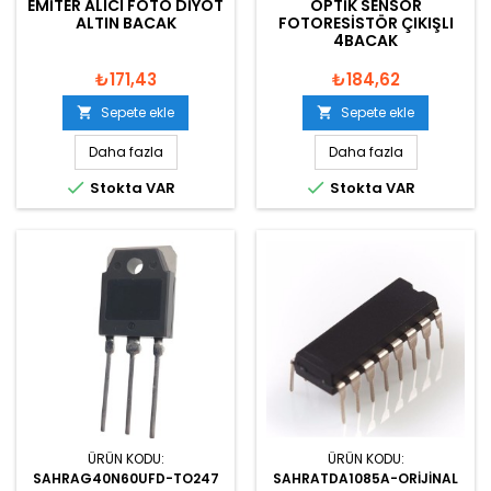
EMITER ALICI FOTO DIYOT
OPTIK SENSÖR
ALTIN BACAK
FOTORESISTÖR ÇIKIŞLI
4BACAK
₺171,43
₺184,62
Sepete ekle
Sepete ekle


Daha fazla
Daha fazla


Stokta VAR
Stokta VAR
ÜRÜN KODU:
ÜRÜN KODU:
SAHRAG40N60UFD-TO247
SAHRATDA1085A-ORIJINAL