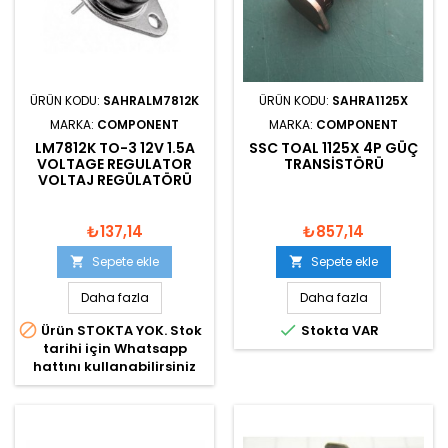
ÜRÜN KODU:
SAHRALM7812K
ÜRÜN KODU:
SAHRA1125X
MARKA:
COMPONENT
MARKA:
COMPONENT
LM7812K TO-3 12V 1.5A
SSC TOAL 1125X 4P GÜÇ
VOLTAGE REGULATOR
TRANSISTÖRÜ
VOLTAJ REGÜLATÖRÜ
₺137,14
₺857,14
Sepete ekle
Sepete ekle


Daha fazla
Daha fazla


Ürün STOKTA YOK. Stok
Stokta VAR
tarihi için Whatsapp
hattını kullanabilirsiniz