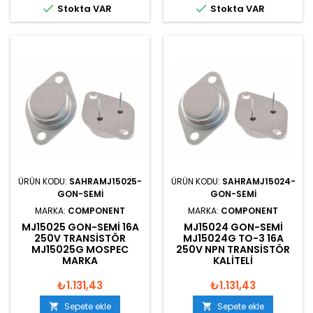


Stokta VAR
Stokta VAR
ÜRÜN KODU:
SAHRAMJ15025-
ÜRÜN KODU:
SAHRAMJ15024-
GON-SEMI
GON-SEMI
MARKA:
COMPONENT
MARKA:
COMPONENT
MJ15025 GON-SEMI 16A
MJ15024 GON-SEMI
250V TRANSISTÖR
MJ15024G TO-3 16A
MJ15025G MOSPEC
250V NPN TRANSISTÖR
MARKA
KALITELI
₺1.131,43
₺1.131,43
Sepete ekle
Sepete ekle

