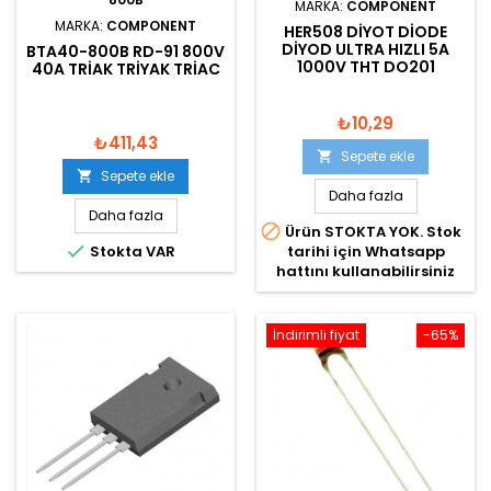
MARKA:
COMPONENT
MARKA:
COMPONENT
HER508 DIYOT DIODE
DIYOD ULTRA HIZLI 5A
BTA40-800B RD-91 800V
1000V THT DO201
40A TRIAK TRIYAK TRIAC
₺10,29
₺411,43
Sepete ekle

Sepete ekle

Daha fazla
Daha fazla

Ürün STOKTA YOK. Stok

Stokta VAR
tarihi için Whatsapp
hattını kullanabilirsiniz
İndirimli fiyat
-65%