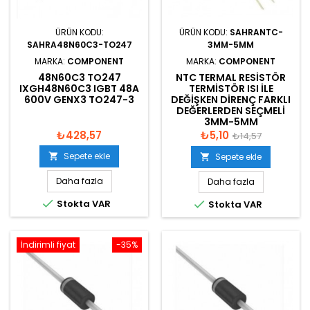
ÜRÜN KODU:
ÜRÜN KODU:
SAHRANTC-
SAHRA48N60C3-TO247
3MM-5MM
MARKA:
COMPONENT
MARKA:
COMPONENT
48N60C3 TO247
NTC TERMAL RESISTÖR
IXGH48N60C3 IGBT 48A
TERMISTÖR ISI ILE
600V GENX3 TO247-3
DEĞIŞKEN DIRENÇ FARKLI
DEĞERLERDEN SEÇMELI
3MM-5MM
₺428,57
₺5,10
₺14,57
Sepete ekle

Sepete ekle

Daha fazla
Daha fazla

Stokta VAR

Stokta VAR
İndirimli fiyat
-35%