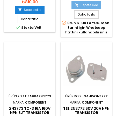
₺810,00
Sepete ekle

Sepete ekle

Daha fazla
Daha fazla

Ürün STOKTA YOK. Stok

Stokta VAR
tarihi için Whatsapp
hattını kullanabilirsiniz
ÜRÜN KODU:
SAHRA2N3773
ÜRÜN KODU:
SAHRA2N3772
MARKA:
COMPONENT
MARKA:
COMPONENT
2N3773 TO-3 16A 160V
TSL 2N3772 60V 20A NPN
NPN BJT TRANSISTÖR
TRANSISTÖR