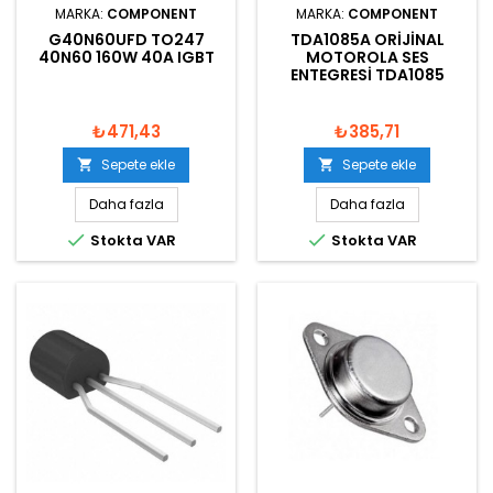
MARKA:
COMPONENT
MARKA:
COMPONENT
G40N60UFD TO247
TDA1085A ORIJINAL
40N60 160W 40A IGBT
MOTOROLA SES
ENTEGRESI TDA1085
₺471,43
₺385,71
Sepete ekle
Sepete ekle


Daha fazla
Daha fazla


Stokta VAR
Stokta VAR