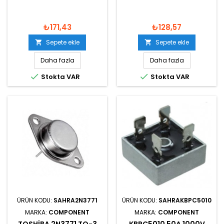
₺171,43
₺128,57
Sepete ekle
Sepete ekle


Daha fazla
Daha fazla


Stokta VAR
Stokta VAR
ÜRÜN KODU:
SAHRA2N3771
ÜRÜN KODU:
SAHRAKBPC5010
MARKA:
COMPONENT
MARKA:
COMPONENT