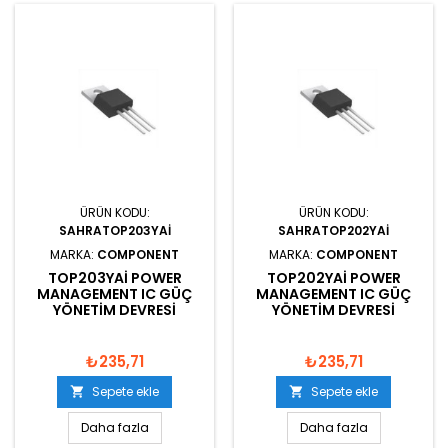
ÜRÜN KODU:
ÜRÜN KODU:
SAHRATOP203YAI
SAHRATOP202YAI
MARKA:
COMPONENT
MARKA:
COMPONENT
TOP203YAI POWER
TOP202YAI POWER
MANAGEMENT IC GÜÇ
MANAGEMENT IC GÜÇ
YÖNETIM DEVRESI
YÖNETIM DEVRESI
₺235,71
₺235,71
Sepete ekle
Sepete ekle


Daha fazla
Daha fazla