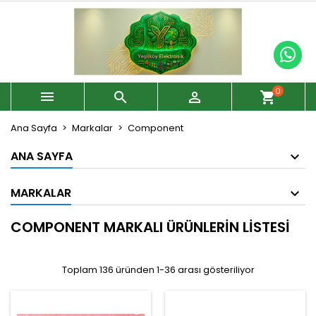
0



shopping_cart
Ana Sayfa
Markalar
Component
ANA SAYFA
MARKALAR
COMPONENT MARKALI ÜRÜNLERIN LISTESI
Toplam 136 üründen 1-36 arası gösteriliyor