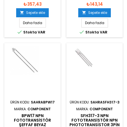
₺357,43
₺143,14
Sepete ekle
Sepete ekle


Daha fazla
Daha fazla


Stokta VAR
Stokta VAR
ÜRÜN KODU:
SAHRABPW17
ÜRÜN KODU:
SAHRASFH317-3
MARKA:
COMPONENT
MARKA:
COMPONENT
BPW17 NPN
SFH317-3 NPN
FOTOTRANSISTÖR
FOTOTRANSISTÖR NPN
ŞEFFAF BEYAZ
PHOTOTRANSISTOR 3PIN