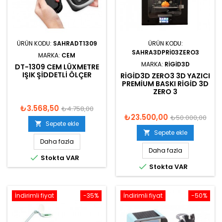
ÜRÜN KODU:
SAHRADT1309
ÜRÜN KODU:
SAHRA3DPRI03ZERO3
MARKA:
CEM
MARKA:
RIGID3D
DT-1309 CEM LÜXMETRE
IŞIK ŞIDDETLI ÖLÇER
RIGID3D ZERO3 3D YAZICI
PREMIUM BASKI RIGID 3D
ZERO 3
₺3.568,50
₺4.758,00
₺23.500,00
₺50.000,00
Sepete ekle

Sepete ekle

Daha fazla
Daha fazla

Stokta VAR

Stokta VAR
İndirimli fiyat
-35%
İndirimli fiyat
-50%