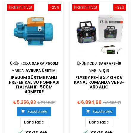
İndirimli fiyat
-25%
İndirimli fiyat
-22%
ÜRÜN KODU:
SAHRAIP500M
ÜRÜN KODU:
SAHRAFS-I6
MARKA:
AVRUPA ÜRETIMI
MARKA:
ÇIN
IP500M SÜRTME FANLI
FLYSKY FS-I6 2.4GHZ 6
PREFERIKAL SU POMPASI
KANAL KUMANDA VE FS-
ITALYAN IP-500M
IA6B ALICI
40METRE
₺5.356,93
₺6.894,98
₺7.142,57
₺8.839,71
Sepete ekle
Sepete ekle


Daha fazla
Daha fazla


Stokta VAR
Stokta VAR