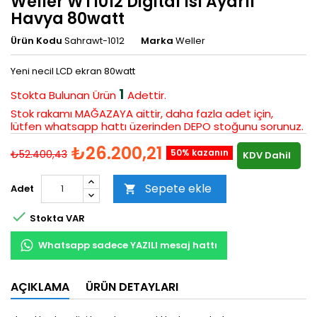
Weller WT1012 Digital Isı Ayarlı
Havya 80watt
Ürün Kodu
Sahrawt-1012
Marka
Weller
Yeni necil LCD ekran 80watt
1
Stokta Bulunan
Ürün
Adettir.
Stok rakamı MAĞAZAYA aittir, daha fazla adet için,
lütfen whatsapp hattı üzerinden DEPO stoğunu sorunuz.
₺26.200,21
50% kazanın
₺52.400,43
KDV Dahil
Sepete ekle
Adet


Stokta VAR
Whatsapp sadece YAZILI mesaj hattı
AÇIKLAMA
ÜRÜN DETAYLARI