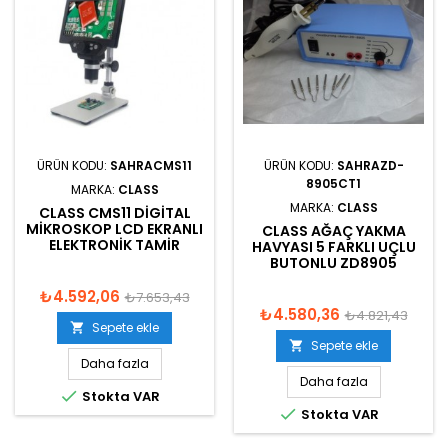
ÜRÜN KODU:
SAHRACMS11
ÜRÜN KODU:
SAHRAZD-
8905CT1
MARKA:
CLASS
MARKA:
CLASS
CLASS CMS11 DIGITAL
MIKROSKOP LCD EKRANLI
CLASS AĞAÇ YAKMA
ELEKTRONIK TAMIR
HAVYASI 5 FARKLI UÇLU
BUTONLU ZD8905
₺4.592,06
₺7.653,43
₺4.580,36
₺4.821,43
Sepete ekle

Sepete ekle

Daha fazla
Daha fazla

Stokta VAR

Stokta VAR