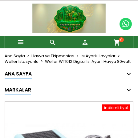
0



shopping_cart
Ana Sayfa
Havya ve Ekipmanları
Isı Ayarlı Havyalar
Weller Istasyonlu
Weller WT1012 Digital Isı Ayarlı Havya 80watt
ANA SAYFA
MARKALAR
İndirimli fiyat