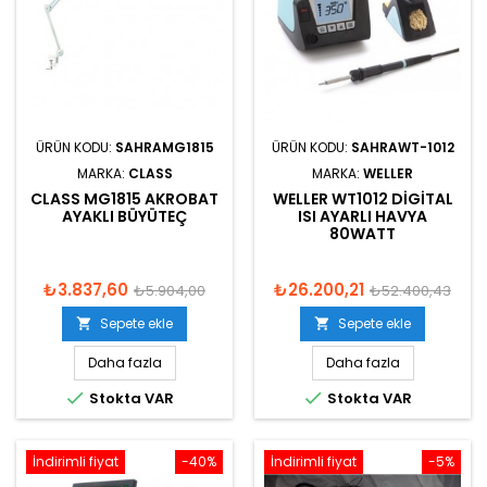
ÜRÜN KODU:
SAHRAMG1815
ÜRÜN KODU:
SAHRAWT-1012
MARKA:
CLASS
MARKA:
WELLER
CLASS MG1815 AKROBAT
WELLER WT1012 DIGITAL
AYAKLI BÜYÜTEÇ
ISI AYARLI HAVYA
80WATT
₺3.837,60
₺26.200,21
₺5.904,00
₺52.400,43
Sepete ekle
Sepete ekle


Daha fazla
Daha fazla


Stokta VAR
Stokta VAR
İndirimli fiyat
-40%
İndirimli fiyat
-5%