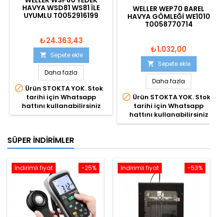
WELLER WSP80 YEDEK
HAVYA WSD81 WS81 ILE
WELLER WEP70 BAREL
UYUMLU T0052916199
HAVYA GÖMLEĞI WE1010
T0058770714
₺24.363,43
₺1.032,00
Sepete ekle

Sepete ekle

Daha fazla
Daha fazla

Ürün STOKTA YOK. Stok

tarihi için Whatsapp
Ürün STOKTA YOK. Stok
hattını kullanabilirsiniz
tarihi için Whatsapp
hattını kullanabilirsiniz
SÜPER İNDIRIMLER
İndirimli fiyat
-25%
İndirimli fiyat
-53%