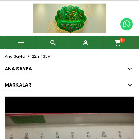
0



shopping_cart
Ana Sayfa
22mf 35v
ANA SAYFA
MARKALAR