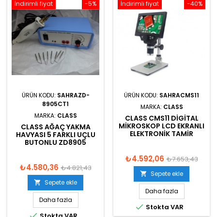
İndirimli fiyat
-5%
İndirimli fiyat
-40%
ÜRÜN KODU:
SAHRAZD-
ÜRÜN KODU:
SAHRACMS11
8905CT1
MARKA:
CLASS
MARKA:
CLASS
CLASS CMS11 DIGITAL
MIKROSKOP LCD EKRANLI
CLASS AĞAÇ YAKMA
ELEKTRONIK TAMIR
HAVYASI 5 FARKLI UÇLU
BUTONLU ZD8905
₺4.592,06
₺7.653,43
₺4.580,36
₺4.821,43
Sepete ekle

Sepete ekle

Daha fazla
Daha fazla

Stokta VAR

Stokta VAR