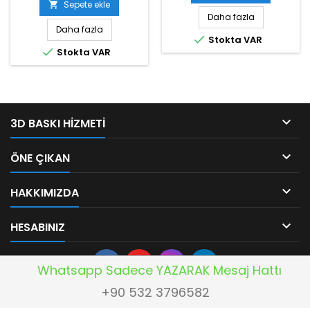
Sepete ekle

Daha fazla
Daha fazla

Stokta VAR

Stokta VAR

3D BASKI HIZMETI

ÖNE ÇIKAN

HAKKIMIZDA

HESABINIZ
Whatsapp Sadece YAZARAK Mesaj Hattı
+90 532 3796582