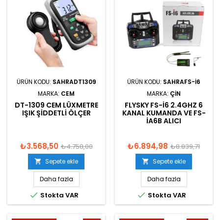
ÜRÜN KODU:
SAHRADT1309
ÜRÜN KODU:
SAHRAFS-I6
MARKA:
CEM
MARKA:
ÇIN
DT-1309 CEM LÜXMETRE
FLYSKY FS-I6 2.4GHZ 6
IŞIK ŞIDDETLI ÖLÇER
KANAL KUMANDA VE FS-
IA6B ALICI
₺3.568,50
₺6.894,98
₺4.758,00
₺8.839,71
Sepete ekle
Sepete ekle


Daha fazla
Daha fazla


Stokta VAR
Stokta VAR