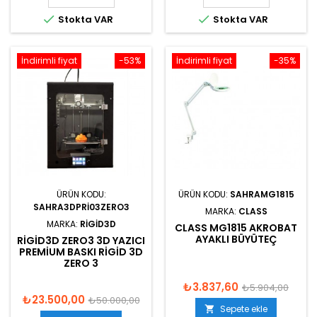


Stokta VAR
Stokta VAR
İndirimli fiyat
-53%
İndirimli fiyat
-35%
ÜRÜN KODU:
ÜRÜN KODU:
SAHRAMG1815
SAHRA3DPRI03ZERO3
MARKA:
CLASS
MARKA:
RIGID3D
CLASS MG1815 AKROBAT
AYAKLI BÜYÜTEÇ
RIGID3D ZERO3 3D YAZICI
PREMIUM BASKI RIGID 3D
ZERO 3
₺3.837,60
₺5.904,00
₺23.500,00
₺50.000,00
Sepete ekle
