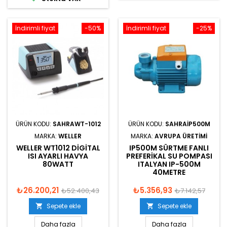
İndirimli fiyat
-50%
İndirimli fiyat
-25%
ÜRÜN KODU:
SAHRAWT-1012
ÜRÜN KODU:
SAHRAIP500M
MARKA:
WELLER
MARKA:
AVRUPA ÜRETIMI
WELLER WT1012 DIGITAL
IP500M SÜRTME FANLI
ISI AYARLI HAVYA
PREFERIKAL SU POMPASI
80WATT
ITALYAN IP-500M
40METRE
₺26.200,21
₺5.356,93
₺52.400,43
₺7.142,57
Sepete ekle
Sepete ekle


Daha fazla
Daha fazla