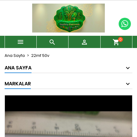
0



shopping_cart
Ana Sayfa
22mf 50v
ANA SAYFA
MARKALAR