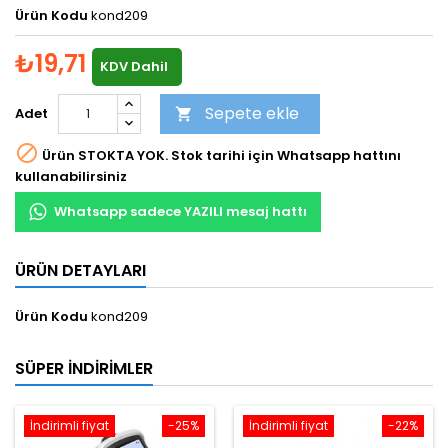
Ürün Kodu
kond209
₺19,71
KDV Dahil
Sepete ekle
Adet


Ürün STOKTA YOK. Stok tarihi için Whatsapp hattını
kullanabilirsiniz
Whatsapp sadece YAZILI mesaj hattı
ÜRÜN DETAYLARI
Ürün Kodu
kond209
SÜPER İNDIRIMLER
İndirimli fiyat
-25%
İndirimli fiyat
-22%