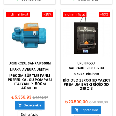
İndirimli fiyat
-25%
İndirimli fiyat
-53%
ÜRÜN KODU:
SAHRAIP500M
ÜRÜN KODU:
SAHRA3DPRI03ZERO3
MARKA:
AVRUPA ÜRETIMI
MARKA:
RIGID3D
IP500M SÜRTME FANLI
PREFERIKAL SU POMPASI
RIGID3D ZERO3 3D YAZICI
ITALYAN IP-500M
PREMIUM BASKI RIGID 3D
40METRE
ZERO 3
₺5.356,93
₺7.142,57
₺23.500,00
₺50.000,00
Sepete ekle

Sepete ekle

Daha fazla