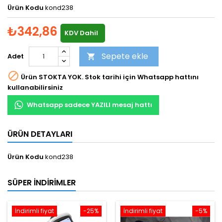
Ürün Kodu
kond238
₺342,86
KDV Dahil
Sepete ekle
Adet


Ürün STOKTA YOK. Stok tarihi için Whatsapp hattını
kullanabilirsiniz
Whatsapp sadece YAZILI mesaj hattı
ÜRÜN DETAYLARI
Ürün Kodu
kond238
SÜPER İNDIRIMLER
İndirimli fiyat
-25%
İndirimli fiyat
-5%