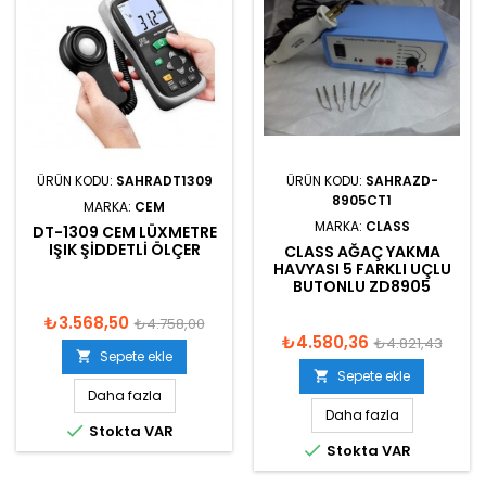
ÜRÜN KODU:
SAHRADT1309
ÜRÜN KODU:
SAHRAZD-
8905CT1
MARKA:
CEM
MARKA:
CLASS
DT-1309 CEM LÜXMETRE
IŞIK ŞIDDETLI ÖLÇER
CLASS AĞAÇ YAKMA
HAVYASI 5 FARKLI UÇLU
BUTONLU ZD8905
₺3.568,50
₺4.758,00
₺4.580,36
₺4.821,43
Sepete ekle

Sepete ekle

Daha fazla
Daha fazla

Stokta VAR

Stokta VAR