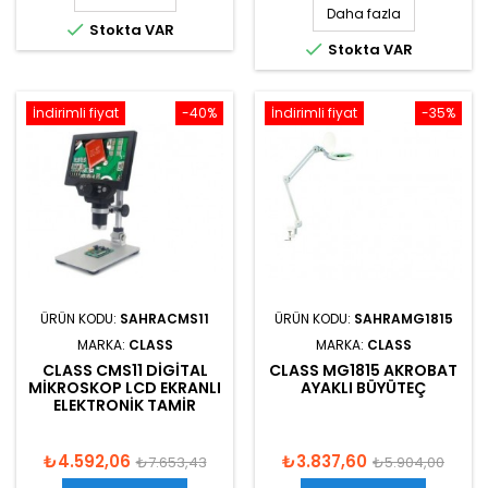
Daha fazla

Stokta VAR

Stokta VAR
İndirimli fiyat
-40%
İndirimli fiyat
-35%
ÜRÜN KODU:
SAHRACMS11
ÜRÜN KODU:
SAHRAMG1815
MARKA:
CLASS
MARKA:
CLASS
CLASS CMS11 DIGITAL
CLASS MG1815 AKROBAT
MIKROSKOP LCD EKRANLI
AYAKLI BÜYÜTEÇ
ELEKTRONIK TAMIR
₺4.592,06
₺3.837,60
₺7.653,43
₺5.904,00