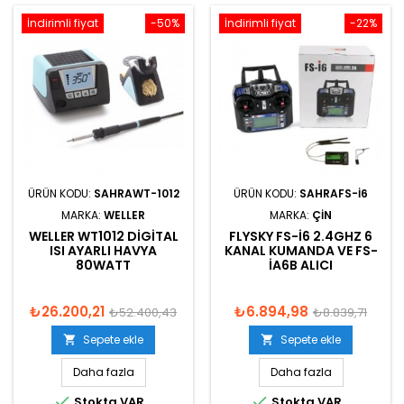
İndirimli fiyat
-50%
İndirimli fiyat
-22%
ÜRÜN KODU:
SAHRAWT-1012
ÜRÜN KODU:
SAHRAFS-I6
MARKA:
WELLER
MARKA:
ÇIN
WELLER WT1012 DIGITAL
FLYSKY FS-I6 2.4GHZ 6
ISI AYARLI HAVYA
KANAL KUMANDA VE FS-
80WATT
IA6B ALICI
₺26.200,21
₺6.894,98
₺52.400,43
₺8.839,71
Sepete ekle
Sepete ekle


Daha fazla
Daha fazla


Stokta VAR
Stokta VAR