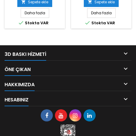
Sepete ekle
Sepete ekle


Daha fazla
Daha fazla


Stokta VAR
Stokta VAR

3D BASKI HIZMETI

ÖNE ÇIKAN

HAKKIMIZDA

HESABINIZ