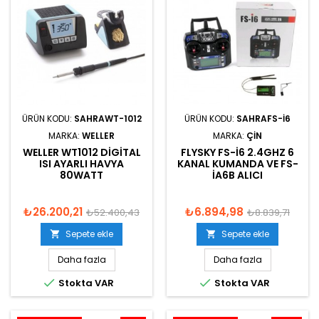
ÜRÜN KODU:
SAHRAWT-1012
ÜRÜN KODU:
SAHRAFS-I6
MARKA:
WELLER
MARKA:
ÇIN
WELLER WT1012 DIGITAL
FLYSKY FS-I6 2.4GHZ 6
ISI AYARLI HAVYA
KANAL KUMANDA VE FS-
80WATT
IA6B ALICI
₺26.200,21
₺6.894,98
₺52.400,43
₺8.839,71
Sepete ekle
Sepete ekle


Daha fazla
Daha fazla


Stokta VAR
Stokta VAR