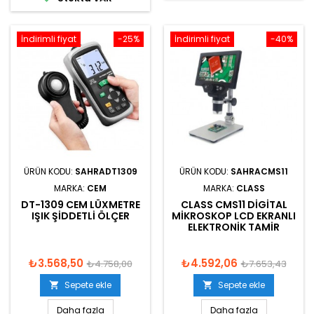
İndirimli fiyat
-25%
İndirimli fiyat
-40%
ÜRÜN KODU:
SAHRADT1309
ÜRÜN KODU:
SAHRACMS11
MARKA:
CEM
MARKA:
CLASS
DT-1309 CEM LÜXMETRE
CLASS CMS11 DIGITAL
IŞIK ŞIDDETLI ÖLÇER
MIKROSKOP LCD EKRANLI
ELEKTRONIK TAMIR
₺3.568,50
₺4.592,06
₺4.758,00
₺7.653,43
Sepete ekle
Sepete ekle


Daha fazla
Daha fazla