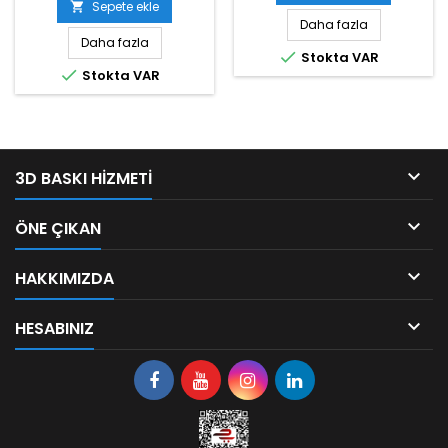
Sepete ekle

Daha fazla
Daha fazla

Stokta VAR

Stokta VAR

3D BASKI HIZMETI

ÖNE ÇIKAN

HAKKIMIZDA

HESABINIZ