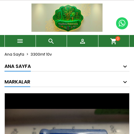
0



shopping_cart
Ana Sayfa
3300mf 10v
ANA SAYFA
MARKALAR