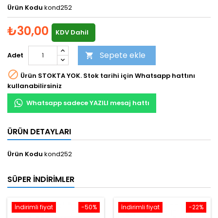
Ürün Kodu
kond252
₺30,00
KDV Dahil
Sepete ekle
Adet


Ürün STOKTA YOK. Stok tarihi için Whatsapp hattını
kullanabilirsiniz
Whatsapp sadece YAZILI mesaj hattı
ÜRÜN DETAYLARI
Ürün Kodu
kond252
SÜPER İNDIRIMLER
İndirimli fiyat
-50%
İndirimli fiyat
-22%