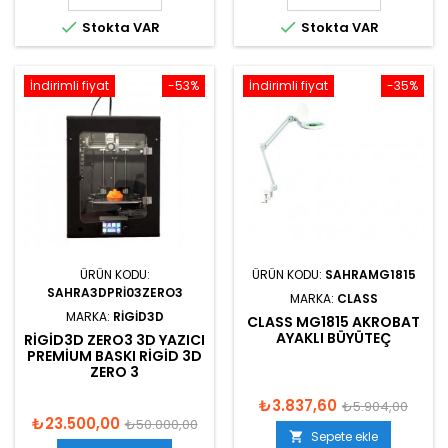


Stokta VAR
Stokta VAR
İndirimli fiyat
-53%
İndirimli fiyat
-35%
ÜRÜN KODU:
ÜRÜN KODU:
SAHRAMG1815
SAHRA3DPRI03ZERO3
MARKA:
CLASS
MARKA:
RIGID3D
CLASS MG1815 AKROBAT
AYAKLI BÜYÜTEÇ
RIGID3D ZERO3 3D YAZICI
PREMIUM BASKI RIGID 3D
ZERO 3
₺3.837,60
₺5.904,00
₺23.500,00
₺50.000,00
Sepete ekle
