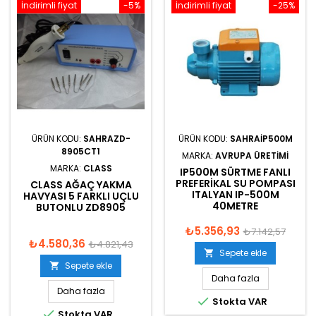
İndirimli fiyat
-5%
İndirimli fiyat
-25%
ÜRÜN KODU:
SAHRAZD-
ÜRÜN KODU:
SAHRAIP500M
8905CT1
MARKA:
AVRUPA ÜRETIMI
MARKA:
CLASS
IP500M SÜRTME FANLI
PREFERIKAL SU POMPASI
CLASS AĞAÇ YAKMA
ITALYAN IP-500M
HAVYASI 5 FARKLI UÇLU
40METRE
BUTONLU ZD8905
₺5.356,93
₺7.142,57
₺4.580,36
₺4.821,43
Sepete ekle

Sepete ekle

Daha fazla
Daha fazla

Stokta VAR

Stokta VAR