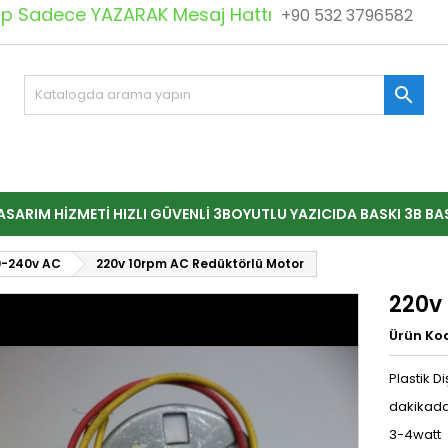
 Sadece YAZARAK Mesaj Hattı
+90 532 3796582

ASARIM HIZMETI HIZLI GÜVENLI 3BOYUTLU YAZICIDA BASKI 3B BA
0-240v AC
220v 10rpm AC Redüktörlü Motor
220v
Ürün Ko
Plastik D
dakikada
3-4watt