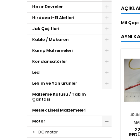
Hazır Devreler
AÇIKL
Hırdavat-El Aletleri
Mil Çapı
Jak Çeşitleri
AYNI K
Kablo / Makaron
Kamp Malzemeleri
Kondansatörler
Led
Lehim ve Yan ürünler
Malzeme Kutusu / Takım
Çantası
Meslek Lisesi Malzemeleri
ÜRÜN
Motor
MA
2
DC motor
RED