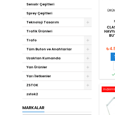
Sensör Çeşitleri
ÜRÜN
Sprey Çeşitleri
Teknoloji Tasarım
CLA
HAVYA
Trafik Ürünleri
BU
Trafo
₺4.
Tüm Buton ve Anahtarlar
Uzaktan Kumanda
Yan Ürünler
Yarı İletkenler
ZSTOK
İndiriml
zstok2
MARKALAR