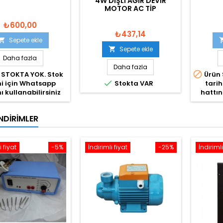
4W DIŞLI AĞIR DEVIR
MOTOR AC TIP
₺600,00
₺437,14
Sepete ekle

Sepete ekle

Daha fazla
Daha fazla

 STOKTA YOK. Stok
Ürün 

hi için Whatsapp
Stokta VAR
tarih
ı kullanabilirsiniz
hattın
NDIRIMLER
i fiyat
-5%
İndirimli fiyat
-25%
İndirimli