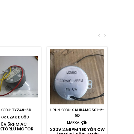
<
>
 KODU:
TYZ49-5D
ÜRÜN KODU:
SAHRAMG501-2-
5D
KA:
UZAK DOĞU
MARKA:
ÇIN
20V 5RPM AC
KTÖRLÜ MOTOR
220V 2.5RPM TEK YÖN CW