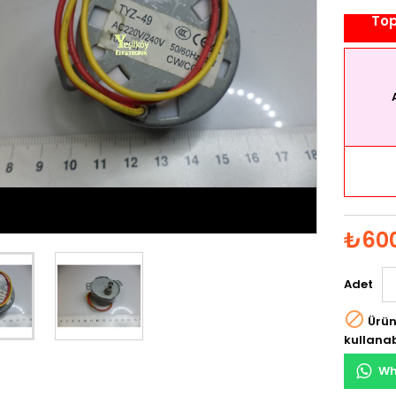
Top
₺600
Adet

Ürün
kullanab
Wh