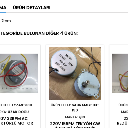
AMA
ÜRÜN DETAYLARI
: 7mm
ATEGORIDE BULUNAN DIĞER 4 ÜRÜN:
 KODU:
TYZ49-33D
ÜRÜN KODU:
SAHRAMG503-
ÜRÜN
15D
RKA:
UZAK DOĞU
MAR
MARKA:
ÇIN
20V 33RPM AC
2
ÜKTÖRLÜ MOTOR
REDÜ
220V 15RPM TEK YÖN CW