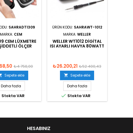
KODU:
SAHRADT1309
ÜRÜN KODU:
SAHRAWT-1012
MARKA:
CEM
MARKA:
WELLER
09 CEM LÜXMETRE
WELLER WT1012 DIGITAL
 ŞIDDETLI ÖLÇER
ISI AYARLI HAVYA 80WATT
68,50
₺26.200,21
₺4.758,00
₺52.400,43
Sepete ekle
Sepete ekle


Daha fazla
Daha fazla


Stokta VAR
Stokta VAR
HESABINIZ