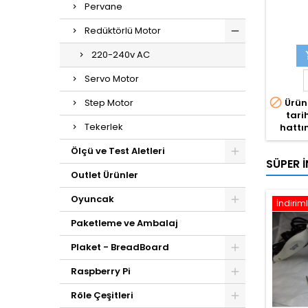
Pervane
Redüktörlü Motor
220-240v AC
Servo Motor

Step Motor
Ürün
tari
Tekerlek
hattın
Ölçü ve Test Aletleri
SÜPER İ
Outlet Ürünler
Oyuncak
İndiriml
Paketleme ve Ambalaj
Plaket - BreadBoard
Raspberry Pi
Röle Çeşitleri