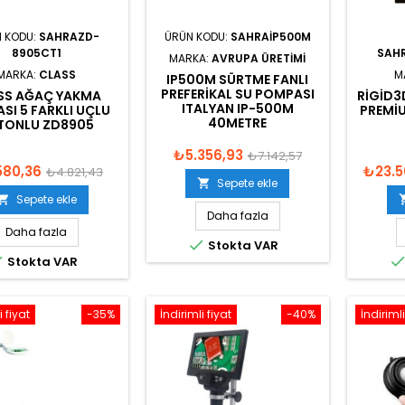
 KODU:
SAHRAZD-
ÜRÜN KODU:
SAHRAIP500M
8905CT1
SAH
MARKA:
AVRUPA ÜRETIMI
MARKA:
CLASS
M
IP500M SÜRTME FANLI
PREFERIKAL SU POMPASI
SS AĞAÇ YAKMA
RIGID3
ITALYAN IP-500M
SI 5 FARKLI UÇLU
PREMIU
40METRE
TONLU ZD8905
₺5.356,93
₺7.142,57
580,36
₺23.5
₺4.821,43
Sepete ekle

Sepete ekle

Daha fazla
Daha fazla

Stokta VAR

Stokta VAR
i fiyat
-35%
İndirimli fiyat
-40%
İndirimli