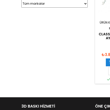
ÜRÜN 
CLASS
AY
₺3.
3D BASKI HIZMETI
ÖNE ÇI