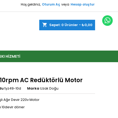
Hoş geldiniz,
Oturum Aç
veya
Hesap oluştur
shopping_cart
Sepet:
0
Ürünler - ₺0,00
SKI HIZMETI
 10rpm AC Redüktörlü Motor
du
tyz49-10d
Marka
Uzak Doğu
işli Ağır Devir 220v Motor
 10devir döner