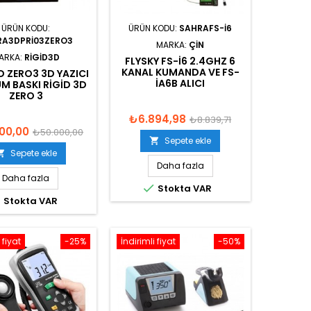
ÜRÜN KODU:
ÜRÜN KODU:
SAHRAFS-I6
RA3DPRI03ZERO3
MARKA:
ÇIN
ARKA:
RIGID3D
FLYSKY FS-I6 2.4GHZ 6
KANAL KUMANDA VE FS-
D ZERO3 3D YAZICI
IA6B ALICI
M BASKI RIGID 3D
ZERO 3
₺6.894,98
₺8.839,71
00,00
₺50.000,00
Sepete ekle

Sepete ekle

Daha fazla
Daha fazla

Stokta VAR

Stokta VAR
 fiyat
-25%
İndirimli fiyat
-50%