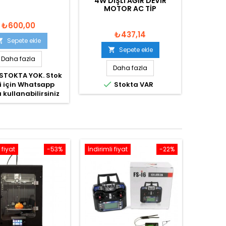
4W DIŞLI AĞIR DEVIR
MOTOR AC TIP
₺600,00
₺437,14
Sepete ekle

Sepete ekle

Daha fazla
Daha fazla
STOKTA YOK. Stok

i için Whatsapp
Stokta VAR
ı kullanabilirsiniz
 fiyat
-53%
İndirimli fiyat
-22%