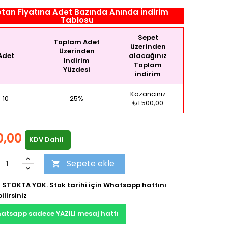
tan Fiyatına Adet Bazında Anında İndirim
Tablosu
Sepet
Toplam Adet
üzerinden
Üzerinden
Adet
alacağınız
Indirim
Toplam
Yüzdesi
indirim
Kazancınız
10
25%
₺1.500,00
,00
KDV Dahil
Sepete ekle

 STOKTA YOK. Stok tarihi için Whatsapp hattını
ilirsiniz
atsapp sadece YAZILI mesaj hattı