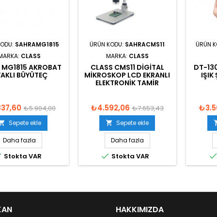
KODU:
SAHRAMG1815
ÜRÜN KODU:
SAHRACMS11
ÜRÜN 
MARKA:
CLASS
MARKA:
CLASS
 MG1815 AKROBAT
CLASS CMS11 DIGITAL
DT-13
AKLI BÜYÜTEÇ
MIKROSKOP LCD EKRANLI
IŞIK
ELEKTRONIK TAMIR
837,60
₺4.592,06
₺3.5
₺5.904,00
₺7.653,43
Sepete ekle
Sepete ekle


Daha fazla
Daha fazla


Stokta VAR
Stokta VAR
KAN
HAKKIMIZDA