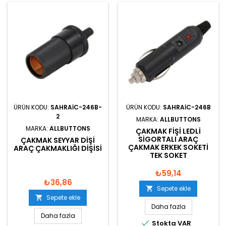
ÜRÜN KODU:
SAHRAIC-246B-
ÜRÜN KODU:
SAHRAIC-246B
2
MARKA:
ALLBUTTONS
MARKA:
ALLBUTTONS
ÇAKMAK FIŞI LEDLI
SIGORTALI ARAÇ
ÇAKMAK SEYYAR DIŞI
ÇAKMAK ERKEK SOKETI
ARAÇ ÇAKMAKLIĞI DIŞISI
TEK SOKET
₺59,14
₺36,86
Sepete ekle

Sepete ekle

Daha fazla
Daha fazla

Stokta VAR