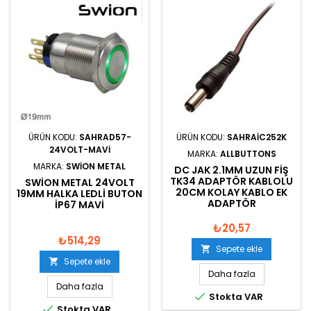
ÜRÜN KODU:
SAHRAD57-
ÜRÜN KODU:
SAHRAIC252K
24VOLT-MAVI
MARKA:
ALLBUTTONS
MARKA:
SWION METAL
DC JAK 2.1MM UZUN FIŞ
TK34 ADAPTÖR KABLOLU
SWION METAL 24VOLT
20CM KOLAY KABLO EK
19MM HALKA LEDLI BUTON
ADAPTÖR
IP67 MAVI
₺20,57
₺514,29
Sepete ekle

Sepete ekle

Daha fazla
Daha fazla

Stokta VAR

Stokta VAR