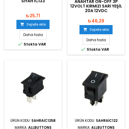
SIYAH IC133
ANAHTAR ON-OFF 3P
12VOLT KIRMIZI SARI YEŞIL
20A 12VDC
₺25,71
₺46,29
Sepete ekle

Sepete ekle

Daha fazla
Daha fazla

Stokta VAR

Stokta VAR
ÜRÜN KODU:
SAHRAIC125B
ÜRÜN KODU:
SAHRAIC122
MARKA:
ALLBUTTONS
MARKA:
ALLBUTTONS