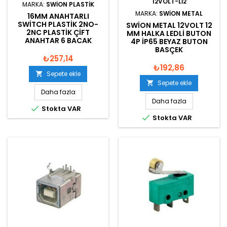
12VOLT-LI2
MARKA:
SWION PLASTIK
MARKA:
SWION METAL
16MM ANAHTARLI
SWITCH PLASTIK 2NO-
SWION METAL 12VOLT 12
2NC PLASTIK ÇIFT
MM HALKA LEDLI BUTON
ANAHTAR 6 BACAK
4P IP65 BEYAZ BUTON
BASÇEK
₺257,14
₺192,86
Sepete ekle

Sepete ekle

Daha fazla
Daha fazla

Stokta VAR

Stokta VAR