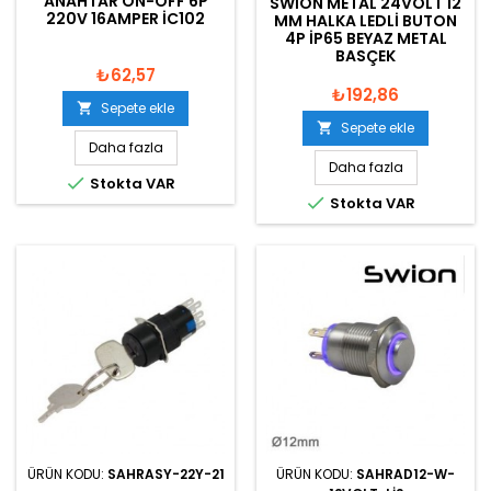
ANAHTAR ON-OFF 6P
SWION METAL 24VOLT 12
220V 16AMPER IC102
MM HALKA LEDLI BUTON
4P IP65 BEYAZ METAL
BASÇEK
₺62,57
₺192,86
Sepete ekle

Sepete ekle

Daha fazla
Daha fazla

Stokta VAR

Stokta VAR
ÜRÜN KODU:
SAHRASY-22Y-21
ÜRÜN KODU:
SAHRAD12-W-