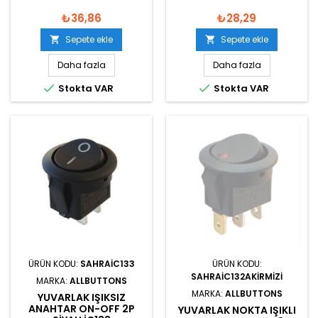
₺36,86
₺28,29
Sepete ekle
Sepete ekle


Daha fazla
Daha fazla


Stokta VAR
Stokta VAR
ÜRÜN KODU:
SAHRAIC133
ÜRÜN KODU:
SAHRAIC132AKIRMIZI
MARKA:
ALLBUTTONS
MARKA:
ALLBUTTONS
YUVARLAK IŞIKSIZ
ANAHTAR ON-OFF 2P
YUVARLAK NOKTA IŞIKLI