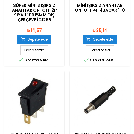
SÜPER MINI S IŞIKSIZ
MINI IŞIKSIZ ANAHTAR
ANAHTAR ON-OFF 2P
ON-OFF 4P 4BACAK 1-0
SIYAH 10X15MM DIŞ
ÇERÇEVE IC125B
₺14,57
₺35,14
Sepete ekle
Sepete ekle


Daha fazla
Daha fazla


Stokta VAR
Stokta VAR
ÜRÜN KODU:
SAHRAIC-113A
ÜRÜN KODU:
SAHRAIC-253A-