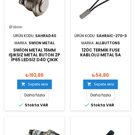
ÜRÜN KODU:
SAHRAD40
ÜRÜN KODU:
SAHRAIC-270-3
MARKA:
SWION METAL
MARKA:
ALLBUTTONS
SWION METAL 16MM
120C TERMIK FUSE
IŞIKSIZ METAL BUTON 2P
KABLOLU METAL 5A
IP65 LEDSIZ D40 ÇIKIK
₺192,86
₺54,86
Sepete ekle
Sepete ekle


Daha fazla
Daha fazla


Stokta VAR
Stokta VAR