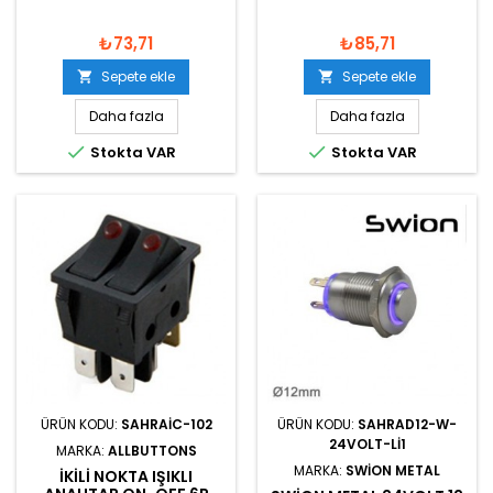
₺73,71
₺85,71
Sepete ekle
Sepete ekle


Daha fazla
Daha fazla


Stokta VAR
Stokta VAR
ÜRÜN KODU:
SAHRAIC-102
ÜRÜN KODU:
SAHRAD12-W-
24VOLT-LI1
MARKA:
ALLBUTTONS
MARKA:
SWION METAL
IKILI NOKTA IŞIKLI