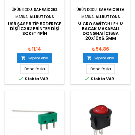
ÜRÜN KODU:
SAHRAIC262
ÜRÜN KODU:
SAHRAIC168A
MARKA:
ALLBUTTONS
MARKA:
ALLBUTTONS
USB ŞASE B TIP 90DERECE
MICRO SWITCH LEHIM
DIŞI IC262 PRINTER DIŞI
BACAK MAKARALI
SOKET 4PIN
DONGHAI IC168A
20X10X6.5MM
₺11,14
₺54,86
Sepete ekle
Sepete ekle


Daha fazla
Daha fazla


Stokta VAR
Stokta VAR