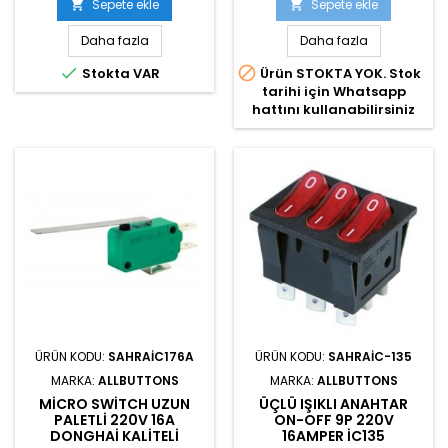
Sepete ekle
Sepete ekle


Daha fazla
Daha fazla


Stokta VAR
Ürün STOKTA YOK. Stok
tarihi için Whatsapp
hattını kullanabilirsiniz
ÜRÜN KODU:
SAHRAIC176A
ÜRÜN KODU:
SAHRAIC-135
MARKA:
ALLBUTTONS
MARKA:
ALLBUTTONS
MICRO SWITCH UZUN
ÜÇLÜ IŞIKLI ANAHTAR
PALETLI 220V 16A
ON-OFF 9P 220V
DONGHAI KALITELI
16AMPER IC135