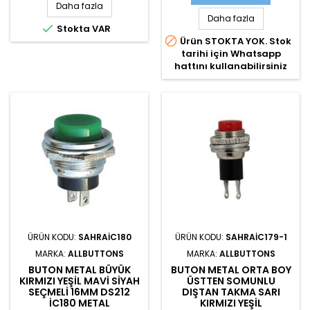
Daha fazla
Daha fazla

Stokta VAR

Ürün STOKTA YOK. Stok
tarihi için Whatsapp
hattını kullanabilirsiniz
ÜRÜN KODU:
SAHRAIC180
ÜRÜN KODU:
SAHRAIC179-1
MARKA:
ALLBUTTONS
MARKA:
ALLBUTTONS
BUTON METAL BÜYÜK
BUTON METAL ORTA BOY
KIRMIZI YEŞIL MAVI SIYAH
ÜSTTEN SOMUNLU
SEÇMELI 16MM DS212
DIŞTAN TAKMA SARI
IC180 METAL
KIRMIZI YEŞIL