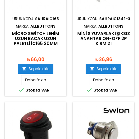
ÜRÜN KODU:
SAHRAIC165
ÜRÜN KODU:
SAHRAIC134E-3
MARKA:
ALLBUTTONS
MARKA:
ALLBUTTONS
MICRO SWITCH LEHIM
MINI S YUVARLAK IŞIKSIZ
UZUN BACAK UZUN
ANAHTAR ON-OFF 2P
PALETLI IC165 20MM
KIRMIZI
₺66,00
₺36,86
Sepete ekle
Sepete ekle


Daha fazla
Daha fazla


Stokta VAR
Stokta VAR