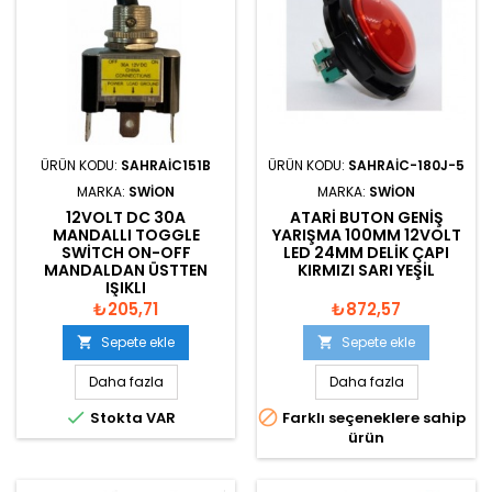
ÜRÜN KODU:
SAHRAIC151B
ÜRÜN KODU:
SAHRAIC-180J-5
MARKA:
SWION
MARKA:
SWION
12VOLT DC 30A
ATARI BUTON GENIŞ
MANDALLI TOGGLE
YARIŞMA 100MM 12VOLT
SWITCH ON-OFF
LED 24MM DELIK ÇAPI
MANDALDAN ÜSTTEN
KIRMIZI SARI YEŞIL
IŞIKLI
₺205,71
₺872,57
Sepete ekle
Sepete ekle


Daha fazla
Daha fazla


Stokta VAR
Farklı seçeneklere sahip
ürün