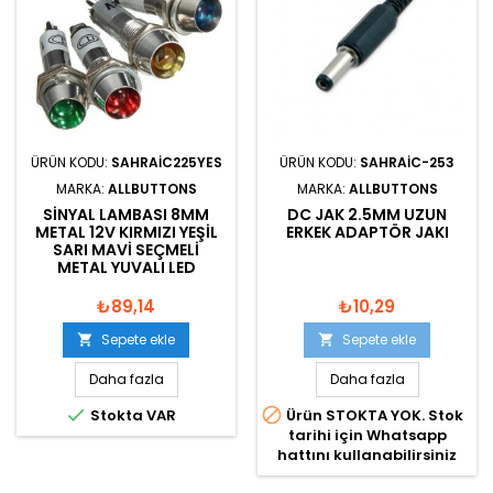
ÜRÜN KODU:
SAHRAIC225YES
ÜRÜN KODU:
SAHRAIC-253
MARKA:
ALLBUTTONS
MARKA:
ALLBUTTONS
SINYAL LAMBASI 8MM
DC JAK 2.5MM UZUN
METAL 12V KIRMIZI YEŞIL
ERKEK ADAPTÖR JAKI
SARI MAVI SEÇMELI
METAL YUVALI LED
₺89,14
₺10,29
Sepete ekle
Sepete ekle


Daha fazla
Daha fazla


Stokta VAR
Ürün STOKTA YOK. Stok
tarihi için Whatsapp
hattını kullanabilirsiniz