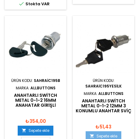

Stokta VAR
ÜRÜN KODU:
SAHRAIC195B
ÜRÜN KODU:
SAHRAIC195YESILK
MARKA:
ALLBUTTONS
MARKA:
ALLBUTTONS
ANAHTARLI SWITCH
METAL 0-1-2 16MM
ANAHTARLI SWITCH
ANAHATAR GIRIŞLI
METAL 0-1-2 12MM 3
KONUMLU ANAHTAR SVIÇ
₺354,00
₺51,43
Sepete ekle

Sepete ekle
