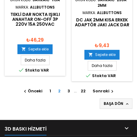
2MM
MARKA:
ALLBUTTONS
MARKA:
ALLBUTTONS
TEKLI DAR NOKTA IŞIKLI
ANAHTAR ON-OFF 3P
DC JAK 2MM KISA ERKEK
220V 15A 250VAC
ADAPTÖR JAKI JACK DAR
₺46,29
₺9,43
Sepete ekle

Sepete ekle

Daha fazla
Daha fazla

Stokta VAR

Stokta VAR
Önceki
1
2
3
…
22
Sonraki


BAŞA DÖN


3D BASKI HIZMETI