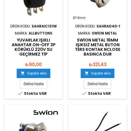
ÜRÜN KODU:
SAHRAIC131W
ÜRÜN KODU:
SAHRAD40-1
MARKA:
ALLBUTTONS
MARKA:
SWION METAL
YUVARLAK IŞIKLI
SWION METAL 16MM
ANAHTAR ON-OFF 3P
IŞIKSIZ METAL BUTON
KÖRÜKLÜ 220V SU
TERS KONTAK NCLOSE
GEÇIRMEZ TIP
BASINCA DUR
₺90,00
₺321,43
Sepete ekle
Sepete ekle


Daha fazla
Daha fazla


Stokta VAR
Stokta VAR