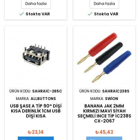
Daha fazla
Daha fazla


Stokta VAR
Stokta VAR
ÜRÜN KODU:
SAHRAIC-265C
ÜRÜN KODU:
SAHRAIC238S
MARKA:
ALLBUTTONS
MARKA:
SWION
USB ŞASE A TIP 90° DIŞI
BANANA JAK 2MM
KISA DERINLIK 1CM USB
KIRMIZI MAVI SIYAH
DIŞI KISA
SEÇMELI INCE TIP IC238S
CX-2067
₺23,14
₺45,43