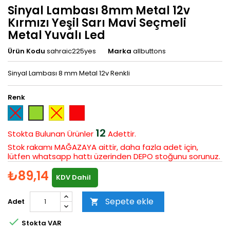
Sinyal Lambası 8mm Metal 12v
Kırmızı Yeşil Sarı Mavi Seçmeli
Metal Yuvalı Led
Ürün Kodu
sahraic225yes
Marka
allbuttons
Sinyal Lambası 8 mm Metal 12v Renkli
Renk
Mavi
Sarı
Kırmızı
Yeşil
12
Stokta Bulunan
Ürünler
Adettir.
Stok rakamı MAĞAZAYA aittir, daha fazla adet için,
lütfen whatsapp hattı üzerinden DEPO stoğunu sorunuz.
₺89,14
KDV Dahil
Sepete ekle
Adet


Stokta VAR