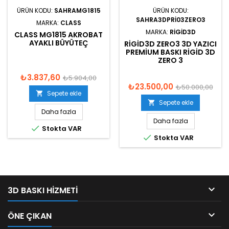
ÜRÜN KODU:
SAHRAMG1815
ÜRÜN KODU:
SAHRA3DPRI03ZERO3
MARKA:
CLASS
MARKA:
RIGID3D
CLASS MG1815 AKROBAT
AYAKLI BÜYÜTEÇ
RIGID3D ZERO3 3D YAZICI
PREMIUM BASKI RIGID 3D
ZERO 3
₺3.837,60
₺5.904,00
₺23.500,00
₺50.000,00
Sepete ekle

Sepete ekle

Daha fazla
Daha fazla

Stokta VAR

Stokta VAR

3D BASKI HIZMETI

ÖNE ÇIKAN