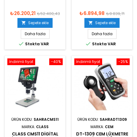
₺26.200,21
₺6.894,98
₺52.400,43
₺8.839,71
Sepete ekle
Sepete ekle


Daha fazla
Daha fazla


Stokta VAR
Stokta VAR
İndirimli fiyat
-40%
İndirimli fiyat
-25%
ÜRÜN KODU:
SAHRACMS11
ÜRÜN KODU:
SAHRADT1309
MARKA:
CLASS
MARKA:
CEM
CLASS CMS11 DIGITAL
DT-1309 CEM LÜXMETRE