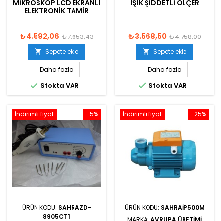
MIKROSKOP LCD EKRANLI
IŞIK ŞIDDETLI ÖLÇER
ELEKTRONIK TAMIR
₺4.592,06
₺3.568,50
₺7.653,43
₺4.758,00
Sepete ekle
Sepete ekle


Daha fazla
Daha fazla


Stokta VAR
Stokta VAR
İndirimli fiyat
-5%
İndirimli fiyat
-25%
ÜRÜN KODU:
SAHRAZD-
ÜRÜN KODU:
SAHRAIP500M
8905CT1
MARKA:
AVRUPA ÜRETIMI