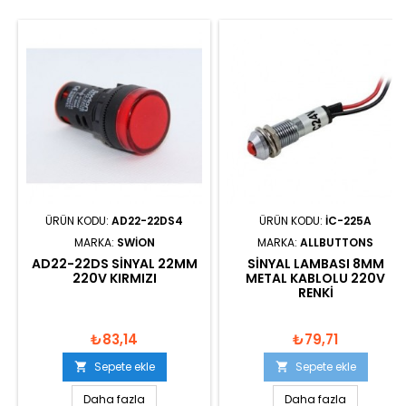
ÜRÜN KODU:
AD22-22DS4
ÜRÜN KODU:
IC-225A
MARKA:
SWION
MARKA:
ALLBUTTONS
AD22-22DS SINYAL 22MM
SINYAL LAMBASI 8MM
220V KIRMIZI
METAL KABLOLU 220V
RENKI
₺83,14
₺79,71
Sepete ekle
Sepete ekle


Daha fazla
Daha fazla