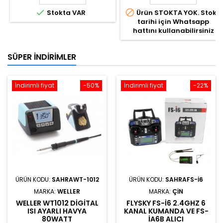


Stokta VAR
Ürün STOKTA YOK. Stok
tarihi için Whatsapp
hattını kullanabilirsiniz
SÜPER İNDIRIMLER
İndirimli fiyat
-50%
İndirimli fiyat
-22%
ÜRÜN KODU:
SAHRAWT-1012
ÜRÜN KODU:
SAHRAFS-I6
MARKA:
WELLER
MARKA:
ÇIN
WELLER WT1012 DIGITAL
FLYSKY FS-I6 2.4GHZ 6
ISI AYARLI HAVYA
KANAL KUMANDA VE FS-
80WATT
IA6B ALICI