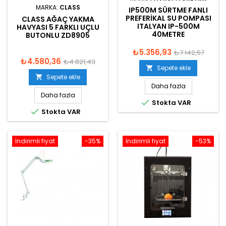
MARKA:
CLASS
IP500M SÜRTME FANLI
PREFERIKAL SU POMPASI
CLASS AĞAÇ YAKMA
ITALYAN IP-500M
HAVYASI 5 FARKLI UÇLU
40METRE
BUTONLU ZD8905
₺5.356,93
₺7.142,57
₺4.580,36
₺4.821,43
Sepete ekle

Sepete ekle

Daha fazla
Daha fazla

Stokta VAR

Stokta VAR
İndirimli fiyat
-35%
İndirimli fiyat
-53%