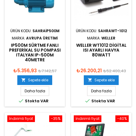
ÜRÜN KODU:
SAHRAIP500M
ÜRÜN KODU:
SAHRAWT-1012
MARKA:
AVRUPA ÜRETIMI
MARKA:
WELLER
IP500M SÜRTME FANLI
WELLER WT1012 DIGITAL
PREFERIKAL SU POMPASI
ISI AYARLI HAVYA
ITALYAN IP-500M
80WATT
40METRE
₺5.356,93
₺26.200,21
₺7.142,57
₺52.400,43
Sepete ekle
Sepete ekle


Daha fazla
Daha fazla


Stokta VAR
Stokta VAR
İndirimli fiyat
-35%
İndirimli fiyat
-40%