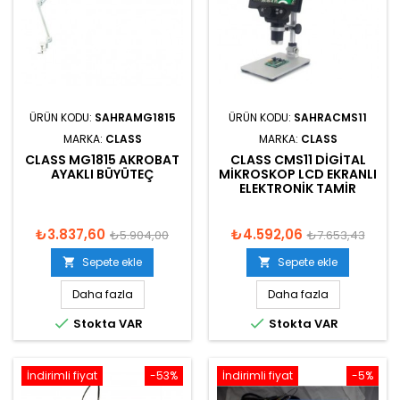
ÜRÜN KODU:
SAHRAMG1815
ÜRÜN KODU:
SAHRACMS11
MARKA:
CLASS
MARKA:
CLASS
CLASS MG1815 AKROBAT
CLASS CMS11 DIGITAL
AYAKLI BÜYÜTEÇ
MIKROSKOP LCD EKRANLI
ELEKTRONIK TAMIR
₺3.837,60
₺4.592,06
₺5.904,00
₺7.653,43
Sepete ekle
Sepete ekle


Daha fazla
Daha fazla


Stokta VAR
Stokta VAR
İndirimli fiyat
-53%
İndirimli fiyat
-5%