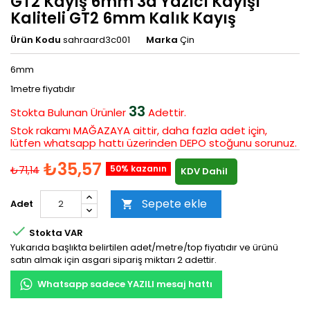
GT2 Kayış 6mm 3d Yazıcı Kayışı
Kaliteli GT2 6mm Kalık Kayış
Ürün Kodu
sahraard3c001
Marka
Çin
6mm
1metre fiyatıdır
33
Stokta Bulunan
Ürünler
Adettir.
Stok rakamı MAĞAZAYA aittir, daha fazla adet için,
lütfen whatsapp hattı üzerinden DEPO stoğunu sorunuz.
₺35,57
50% kazanın
₺71,14
KDV Dahil
Sepete ekle
Adet


Stokta VAR
Yukarıda başlıkta belirtilen adet/metre/top fiyatıdır ve ürünü
satın almak için asgari sipariş miktarı 2 adettir.
Whatsapp sadece YAZILI mesaj hattı