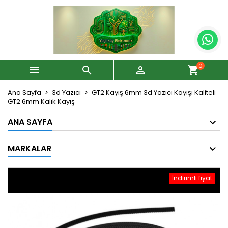
0



shopping_cart
Ana Sayfa
3d Yazıcı
GT2 Kayış 6mm 3d Yazıcı Kayışı Kaliteli
GT2 6mm Kalık Kayış
ANA SAYFA
MARKALAR
İndirimli fiyat