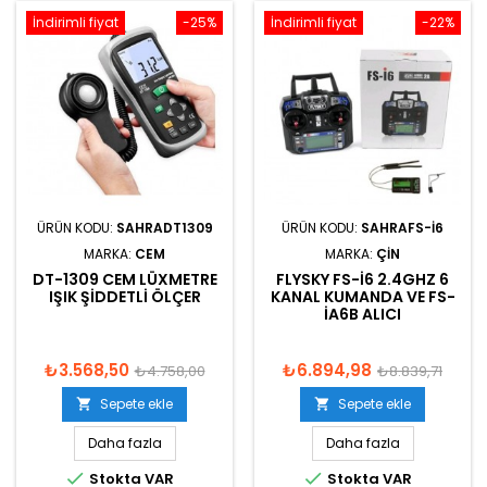
İndirimli fiyat
-25%
İndirimli fiyat
-22%
ÜRÜN KODU:
SAHRADT1309
ÜRÜN KODU:
SAHRAFS-I6
MARKA:
CEM
MARKA:
ÇIN
DT-1309 CEM LÜXMETRE
FLYSKY FS-I6 2.4GHZ 6
IŞIK ŞIDDETLI ÖLÇER
KANAL KUMANDA VE FS-
IA6B ALICI
₺3.568,50
₺6.894,98
₺4.758,00
₺8.839,71
Sepete ekle
Sepete ekle


Daha fazla
Daha fazla


Stokta VAR
Stokta VAR