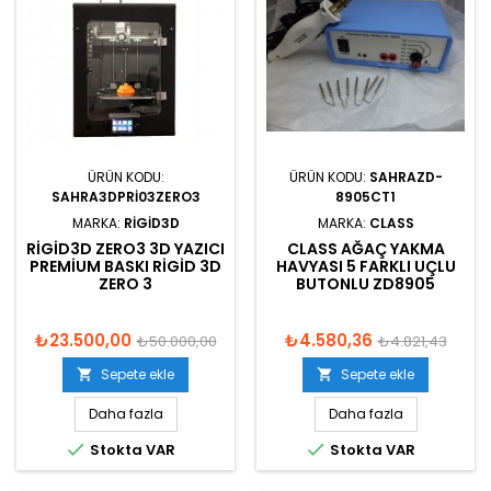
ÜRÜN KODU:
ÜRÜN KODU:
SAHRAZD-
SAHRA3DPRI03ZERO3
8905CT1
MARKA:
RIGID3D
MARKA:
CLASS
RIGID3D ZERO3 3D YAZICI
CLASS AĞAÇ YAKMA
PREMIUM BASKI RIGID 3D
HAVYASI 5 FARKLI UÇLU
ZERO 3
BUTONLU ZD8905
₺23.500,00
₺4.580,36
₺50.000,00
₺4.821,43
Sepete ekle
Sepete ekle


Daha fazla
Daha fazla


Stokta VAR
Stokta VAR