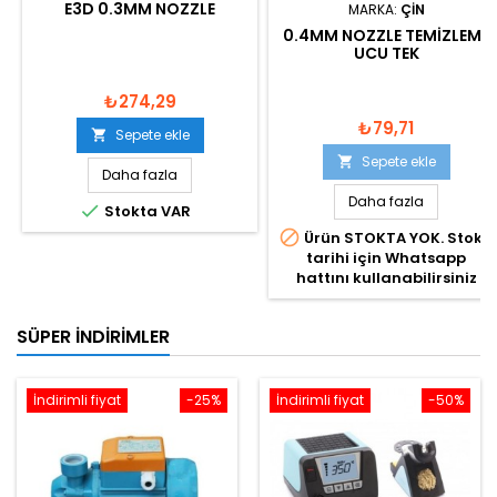
E3D 0.3MM NOZZLE
MARKA:
ÇIN
0.4MM NOZZLE TEMIZLEME
UCU TEK
₺274,29
₺79,71
Sepete ekle

Sepete ekle

Daha fazla
Daha fazla

Stokta VAR

Ürün STOKTA YOK. Stok
tarihi için Whatsapp
hattını kullanabilirsiniz
SÜPER İNDIRIMLER
İndirimli fiyat
-25%
İndirimli fiyat
-50%