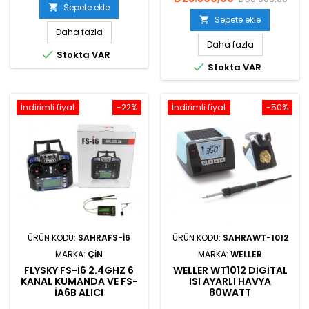
Sepete ekle

Sepete ekle

Daha fazla
Daha fazla

Stokta VAR

Stokta VAR
İndirimli fiyat
-22%
İndirimli fiyat
-50%
ÜRÜN KODU:
SAHRAFS-I6
ÜRÜN KODU:
SAHRAWT-1012
MARKA:
ÇIN
MARKA:
WELLER
FLYSKY FS-I6 2.4GHZ 6
WELLER WT1012 DIGITAL
KANAL KUMANDA VE FS-
ISI AYARLI HAVYA
IA6B ALICI
80WATT