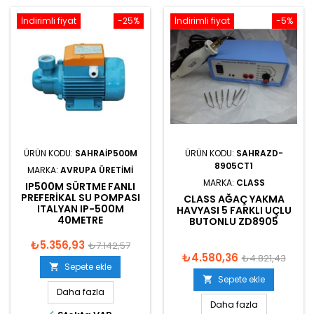
İndirimli fiyat
-25%
İndirimli fiyat
-5%
ÜRÜN KODU:
SAHRAIP500M
ÜRÜN KODU:
SAHRAZD-
8905CT1
MARKA:
AVRUPA ÜRETIMI
MARKA:
CLASS
IP500M SÜRTME FANLI
PREFERIKAL SU POMPASI
CLASS AĞAÇ YAKMA
ITALYAN IP-500M
HAVYASI 5 FARKLI UÇLU
40METRE
BUTONLU ZD8905
₺5.356,93
₺7.142,57
₺4.580,36
₺4.821,43
Sepete ekle

Sepete ekle

Daha fazla
Daha fazla