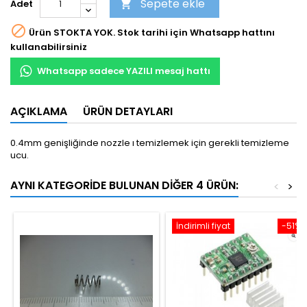
Sepete ekle
Adet


Ürün STOKTA YOK. Stok tarihi için Whatsapp hattını
kullanabilirsiniz
Whatsapp sadece YAZILI mesaj hattı
AÇIKLAMA
ÜRÜN DETAYLARI
0.4mm genişliğinde nozzle ı temizlemek için gerekli temizleme
ucu.
AYNI KATEGORIDE BULUNAN DIĞER 4 ÜRÜN:
<
>
İndirimli fiyat
-51%