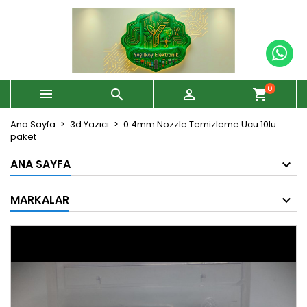
0



shopping_cart
Ana Sayfa
3d Yazıcı
0.4mm Nozzle Temizleme Ucu 10lu
paket
ANA SAYFA
MARKALAR