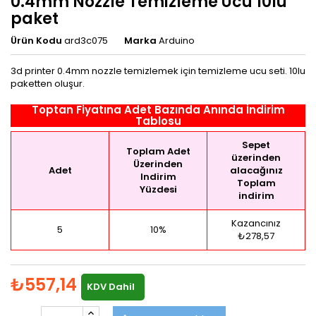
0.4mm Nozzle Temizleme Ucu 10lu
paket
Ürün Kodu
ard3c075
Marka
Arduino
3d printer 0.4mm nozzle temizlemek için temizleme ucu seti. 10lu
paketten oluşur.
Toptan Fiyatına Adet Bazında Anında İndirim
Tablosu
Sepet
Toplam Adet
üzerinden
Üzerinden
Adet
alacağınız
Indirim
Toplam
Yüzdesi
indirim
Kazancınız
5
10%
₺278,57
₺557,14
KDV Dahil