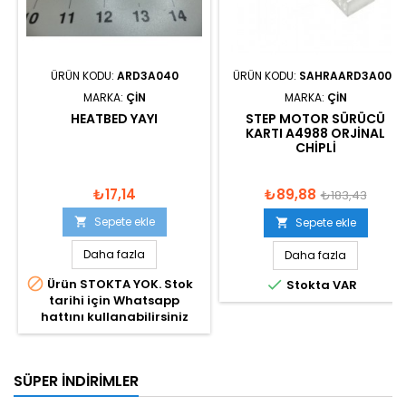
ÜRÜN KODU:
ARD3A040
ÜRÜN KODU:
SAHRAARD3A005
MARKA:
ÇIN
MARKA:
ÇIN
HEATBED YAYI
STEP MOTOR SÜRÜCÜ
KARTI A4988 ORJINAL
CHIPLI
₺17,14
₺89,88
₺183,43
Sepete ekle

Sepete ekle

Daha fazla
Daha fazla

Ürün STOKTA YOK. Stok

Stokta VAR
tarihi için Whatsapp
hattını kullanabilirsiniz
SÜPER İNDIRIMLER