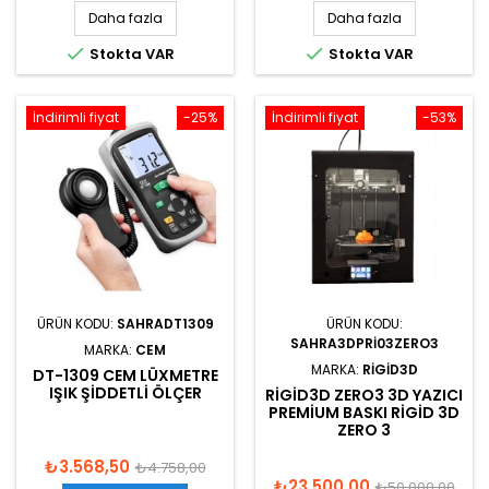
Daha fazla
Daha fazla


Stokta VAR
Stokta VAR
İndirimli fiyat
-25%
İndirimli fiyat
-53%
ÜRÜN KODU:
SAHRADT1309
ÜRÜN KODU:
SAHRA3DPRI03ZERO3
MARKA:
CEM
MARKA:
RIGID3D
DT-1309 CEM LÜXMETRE
IŞIK ŞIDDETLI ÖLÇER
RIGID3D ZERO3 3D YAZICI
PREMIUM BASKI RIGID 3D
ZERO 3
₺3.568,50
₺4.758,00
₺23.500,00
₺50.000,00