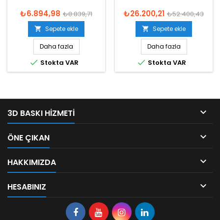
₺6.894,98
₺26.200,21
₺8.839,71
₺52.400,43
Sepete ekle
Sepete ekle


Daha fazla
Daha fazla


Stokta VAR
Stokta VAR

3D BASKI HIZMETI

ÖNE ÇIKAN

HAKKIMIZDA

HESABINIZ