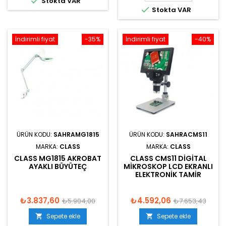

Stokta VAR

Stokta VAR
İndirimli fiyat
-35%
İndirimli fiyat
-40%
ÜRÜN KODU:
SAHRAMG1815
ÜRÜN KODU:
SAHRACMS11
MARKA:
CLASS
MARKA:
CLASS
CLASS MG1815 AKROBAT
CLASS CMS11 DIGITAL
AYAKLI BÜYÜTEÇ
MIKROSKOP LCD EKRANLI
ELEKTRONIK TAMIR
₺3.837,60
₺4.592,06
₺5.904,00
₺7.653,43
Sepete ekle
Sepete ekle

