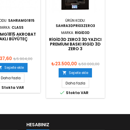
ODU:
SAHRAMG1815
ÜRÜN KODU:
SAHRA3DPRI03ZERO3
MARKA:
CLASS
MARKA:
RIGID3D
 MG1815 AKROBAT
AKLI BÜYÜTEÇ
RIGID3D ZERO3 3D YAZICI
PREMIUM BASKI RIGID 3D
ZERO 3
37,60
₺5.904,00
₺23.500,00
₺50.000,00
Sepete ekle

Sepete ekle

Daha fazla
Daha fazla

Stokta VAR

Stokta VAR
HESABINIZ