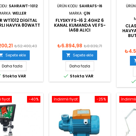
KODU:
SAHRAWT-1012
ÜRÜN KODU:
SAHRAFS-I6
ÜRÜN
MARKA:
WELLER
MARKA:
ÇIN
R WT1012 DIGITAL
FLYSKY FS-I6 2.4GHZ 6
ARLI HAVYA 80WATT
KANAL KUMANDA VE FS-
CLA
IA6B ALICI
HAVYA
BU
200,21
₺6.894,98
₺52.400,43
₺8.839,71
₺4.5
Sepete ekle
Sepete ekle


Daha fazla
Daha fazla


Stokta VAR
Stokta VAR
i fiyat
-40%
İndirimli fiyat
-25%
İndirimli