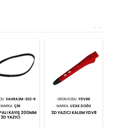
<
>
DU:
SAHRA2M-202-6
ÜRÜN KODU:
YDV8K
MARKA:
ÇIN
MARKA:
UZAK DOĞU
PALI KAYIŞ 200MM
3D YAZICI KALEM YDV8
3D YAZICI