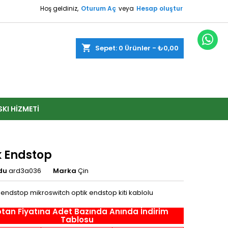
Hoş geldiniz,
Oturum Aç
veya
Hesap oluştur
shopping_cart
Sepet:
0
Ürünler - ₺0,00
SKI HIZMETI
k Endstop
du
ard3a036
Marka
Çin
 endstop mikroswitch optik endstop kiti kablolu
tan Fiyatına Adet Bazında Anında İndirim
Tablosu