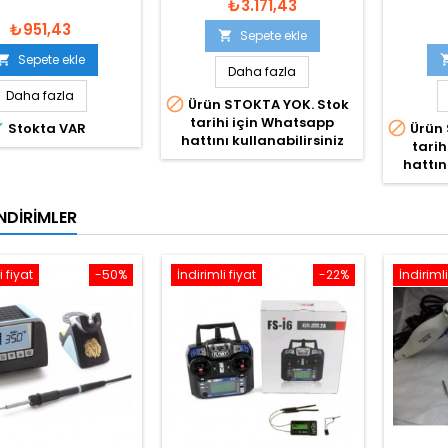
₺3.171,43
₺951,43
Sepete ekle

Sepete ekle

Daha fazla
Daha fazla

Ürün STOKTA YOK. Stok
tarihi için Whatsapp


Stokta VAR
Ürün 
hattını kullanabilirsiniz
tarih
hattın
NDIRIMLER
i fiyat
-50%
İndirimli fiyat
-22%
İndirimli