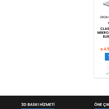
ÜRÜN 
CLAS
MIKRO
ELE
₺4.
3D BASKI HIZMETI
ÖNE ÇI