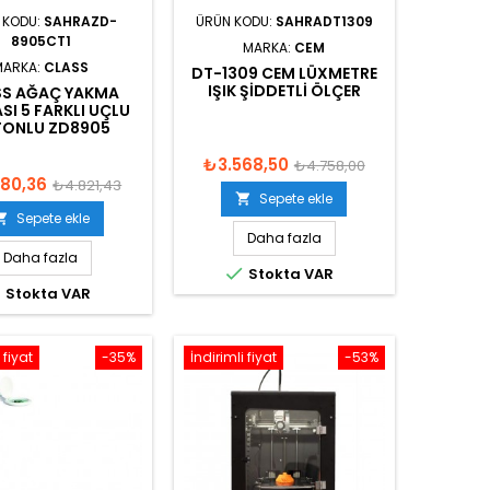
 KODU:
SAHRAZD-
ÜRÜN KODU:
SAHRADT1309
8905CT1
MARKA:
CEM
MARKA:
CLASS
DT-1309 CEM LÜXMETRE
IŞIK ŞIDDETLI ÖLÇER
SS AĞAÇ YAKMA
SI 5 FARKLI UÇLU
TONLU ZD8905
₺3.568,50
₺4.758,00
80,36
₺4.821,43
Sepete ekle

Sepete ekle

Daha fazla
Daha fazla

Stokta VAR

Stokta VAR
 fiyat
-35%
İndirimli fiyat
-53%