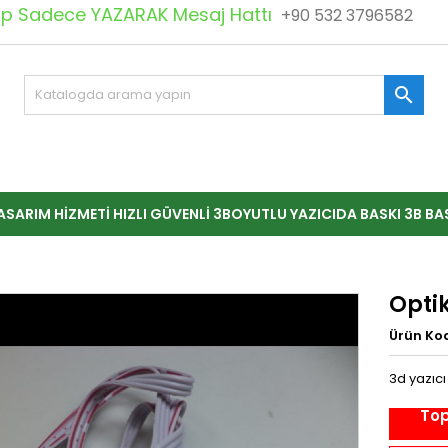
 Sadece YAZARAK Mesaj Hattı
+90 532 3796582

ASARIM HIZMETI HIZLI GÜVENLI 3BOYUTLU YAZICIDA BASKI 3B BA
Opti
Ürün Ko
3d yazıcı
Top