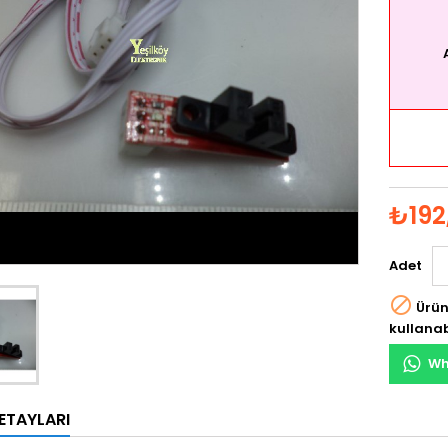
₺192
Adet

Ürün
kullanab
Wh
ETAYLARI