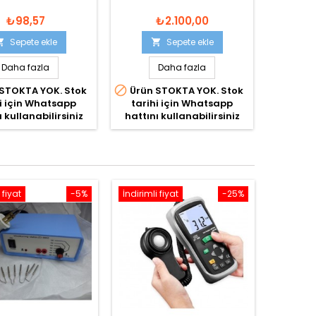
₺98,57
₺2.100,00
Sepete ekle
Sepete ekle


Daha fazla
Daha fazla

STOKTA YOK. Stok
Ürün STOKTA YOK. Stok
i için Whatsapp
tarihi için Whatsapp
ı kullanabilirsiniz
hattını kullanabilirsiniz
 fiyat
-5%
İndirimli fiyat
-25%