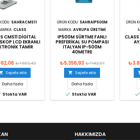
KODU:
SAHRACMS11
ÜRÜN KODU:
SAHRAIP500M
ÜRÜN K
MARKA:
CLASS
MARKA:
AVRUPA ÜRETIMI
S CMS11 DIGITAL
IP500M SÜRTME FANLI
CLASS
SKOP LCD EKRANLI
PREFERIKAL SU POMPASI
AY
KTRONIK TAMIR
ITALYAN IP-500M
40METRE
592,06
₺5.356,93
₺3.8
₺7.653,43
₺7.142,57
Sepete ekle
Sepete ekle


Daha fazla
Daha fazla


Stokta VAR
Stokta VAR
KAN
HAKKIMIZDA