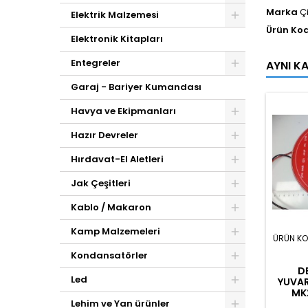
Marka
Ç
Elektrik Malzemesi
Ürün Ko
Elektronik Kitapları
Entegreler
AYNI K
Garaj - Bariyer Kumandası
Havya ve Ekipmanları
Hazır Devreler
Hırdavat-El Aletleri
Jak Çeşitleri
Kablo / Makaron
Kamp Malzemeleri
ÜRÜN K
Kondansatörler
D
Led
YUVAR
MK
Lehim ve Yan ürünler