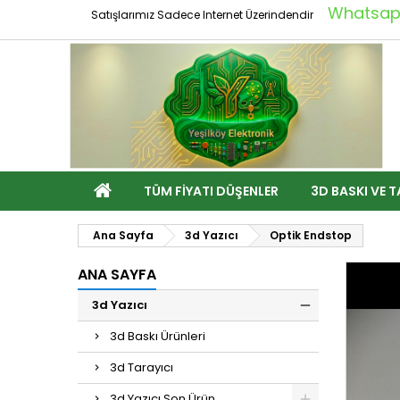
Whatsapp
Satışlarımız Sadece Internet Üzerindendir
TÜM FIYATI DÜŞENLER
3D BASKI VE T
Ana Sayfa
3d Yazıcı
Optik Endstop
ANA SAYFA
3d Yazıcı
3d Baskı Ürünleri
3d Tarayıcı
3d Yazıcı Son Ürün