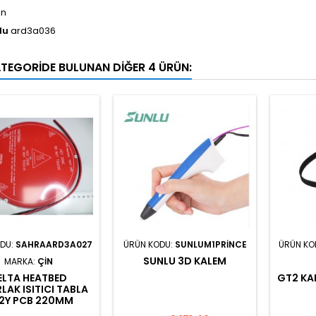
in
du
ard3a036
ATEGORIDE BULUNAN DIĞER 4 ÜRÜN:
ODU:
SAHRAARD3A027
ÜRÜN KODU:
SUNLUM1PRINCE
ÜRÜN KO
SUNLU 3D KALEM
MARKA:
ÇIN
ELTA HEATBED
GT2 KA
LAK ISITICI TABLA
2Y PCB 220MM