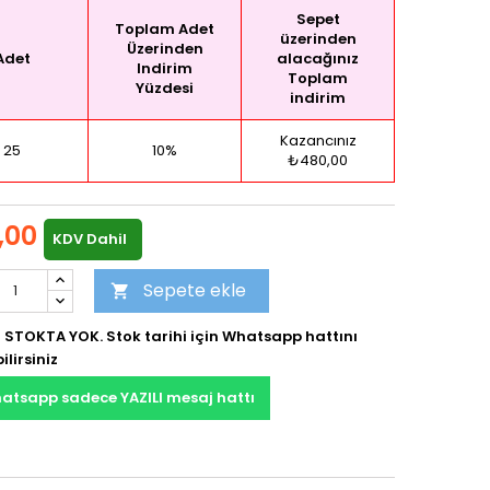
Sepet
Toplam Adet
üzerinden
Üzerinden
Adet
alacağınız
Indirim
Toplam
Yüzdesi
indirim
Kazancınız
25
10%
₺480,00
,00
KDV Dahil
Sepete ekle

 STOKTA YOK. Stok tarihi için Whatsapp hattını
ilirsiniz
atsapp sadece YAZILI mesaj hattı