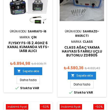
ÜRÜN KODU:
SAHRAFS-I6
ÜRÜN KODU:
SAHRAZD-
8905CT1
MARKA:
ÇIN
MARKA:
CLASS
FLYSKY FS-I6 2.4GHZ 6
KANAL KUMANDA VE FS-
CLASS AĞAÇ YAKMA
IA6B ALICI
HAVYASI 5 FARKLI UÇLU
BUTONLU ZD8905
₺6.894,98
₺8.839,71
₺4.580,36
₺4.821,43
Sepete ekle

Sepete ekle

Daha fazla
Daha fazla

Stokta VAR

Stokta VAR
İndirimli fiyat
-53%
İndirimli fiyat
-50%