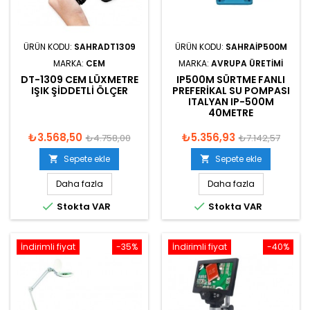
ÜRÜN KODU:
SAHRADT1309
ÜRÜN KODU:
SAHRAIP500M
MARKA:
CEM
MARKA:
AVRUPA ÜRETIMI
DT-1309 CEM LÜXMETRE
IP500M SÜRTME FANLI
IŞIK ŞIDDETLI ÖLÇER
PREFERIKAL SU POMPASI
ITALYAN IP-500M
40METRE
₺3.568,50
₺5.356,93
₺4.758,00
₺7.142,57
Sepete ekle
Sepete ekle


Daha fazla
Daha fazla


Stokta VAR
Stokta VAR
İndirimli fiyat
-35%
İndirimli fiyat
-40%