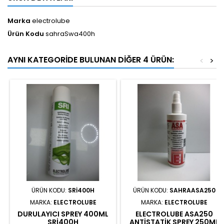
Marka
electrolube
Ürün Kodu
sahraSwa400h
AYNI KATEGORIDE BULUNAN DIĞER 4 ÜRÜN:
<
>
ÜRÜN KODU:
SRI400H
ÜRÜN KODU:
SAHRAASA250
MARKA:
ELECTROLUBE
MARKA:
ELECTROLUBE
DURULAYICI SPREY 400ML
ELECTROLUBE ASA250
SRI400H
ANTISTATIK SPREY 250ML