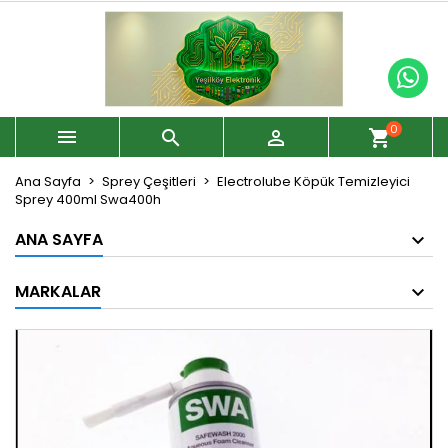
0



shopping_cart
Ana Sayfa
Sprey Çeşitleri
Electrolube Köpük Temizleyici
Sprey 400ml Swa400h
ANA SAYFA
MARKALAR