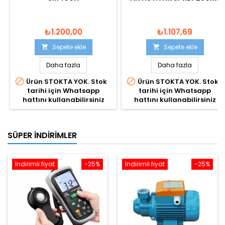
₺1.200,00
₺1.107,69
Sepete ekle
Sepete ekle


Daha fazla
Daha fazla


Ürün STOKTA YOK. Stok
Ürün STOKTA YOK. Stok
tarihi için Whatsapp
tarihi için Whatsapp
hattını kullanabilirsiniz
hattını kullanabilirsiniz
SÜPER İNDIRIMLER
İndirimli fiyat
-25%
İndirimli fiyat
-25%