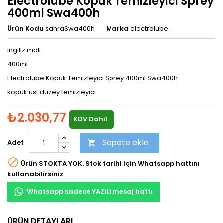
Electrolube Köpük Temizleyici Sprey
400ml Swa400h
Ürün Kodu
sahraSwa400h
Marka
electrolube
ingiliz malı
400ml
Electrolube Köpük Temizleyici Sprey 400ml Swa400h
köpük üst düzey temizleyici
₺2.030,77
KDV Dahil
Sepete ekle
Adet


Ürün STOKTA YOK. Stok tarihi için Whatsapp hattını
kullanabilirsiniz
Whatsapp sadece YAZILI mesaj hattı
ÜRÜN DETAYLARI