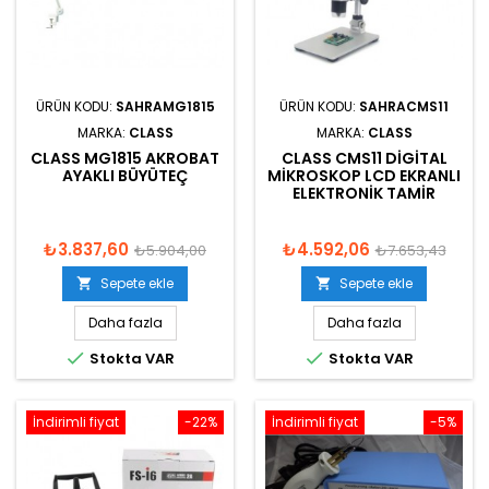
ÜRÜN KODU:
SAHRAMG1815
ÜRÜN KODU:
SAHRACMS11
MARKA:
CLASS
MARKA:
CLASS
CLASS MG1815 AKROBAT
CLASS CMS11 DIGITAL
AYAKLI BÜYÜTEÇ
MIKROSKOP LCD EKRANLI
ELEKTRONIK TAMIR
₺3.837,60
₺4.592,06
₺5.904,00
₺7.653,43
Sepete ekle
Sepete ekle


Daha fazla
Daha fazla


Stokta VAR
Stokta VAR
İndirimli fiyat
-22%
İndirimli fiyat
-5%