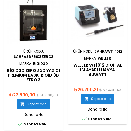
ÜRÜN KODU:
ÜRÜN KODU:
SAHRAWT-1012
SAHRA3DPRI03ZERO3
MARKA:
WELLER
MARKA:
RIGID3D
WELLER WT1012 DIGITAL
ISI AYARLI HAVYA
RIGID3D ZERO3 3D YAZICI
80WATT
PREMIUM BASKI RIGID 3D
ZERO 3
₺26.200,21
₺52.400,43
₺23.500,00
₺50.000,00
Sepete ekle

Sepete ekle

Daha fazla
Daha fazla

Stokta VAR

Stokta VAR