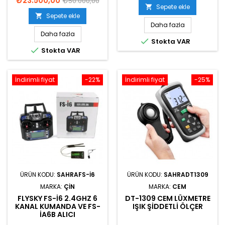
₺23.500,00
₺50.000,00
Sepete ekle

Sepete ekle

Daha fazla
Daha fazla

Stokta VAR

Stokta VAR
İndirimli fiyat
-22%
İndirimli fiyat
-25%
ÜRÜN KODU:
SAHRAFS-I6
ÜRÜN KODU:
SAHRADT1309
MARKA:
ÇIN
MARKA:
CEM
FLYSKY FS-I6 2.4GHZ 6
DT-1309 CEM LÜXMETRE
KANAL KUMANDA VE FS-
IŞIK ŞIDDETLI ÖLÇER
IA6B ALICI