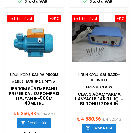


Stokta VAR
Stokta VAR
İndirimli fiyat
-25%
İndirimli fiyat
-5%
ÜRÜN KODU:
SAHRAIP500M
ÜRÜN KODU:
SAHRAZD-
8905CT1
MARKA:
AVRUPA ÜRETIMI
MARKA:
CLASS
IP500M SÜRTME FANLI
PREFERIKAL SU POMPASI
CLASS AĞAÇ YAKMA
ITALYAN IP-500M
HAVYASI 5 FARKLI UÇLU
40METRE
BUTONLU ZD8905
₺5.356,93
₺7.142,57
₺4.580,36
₺4.821,43
Sepete ekle

Sepete ekle
