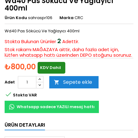
Wd40 Pas Sökücü Ve Yağlayıcı
400ml
Ürün Kodu
sahraspr106
Marka
CRC
Wd40 Pas Sökücü Ve Yağlayıcı 400ml
2
Stokta Bulunan
Ürünler
Adettir.
Stok rakamı MAĞAZAYA aittir, daha fazla adet için,
lütfen whatsapp hattı üzerinden DEPO stoğunu sorunuz.
₺800,00
KDV Dahil
Sepete ekle
Adet


Stokta VAR
Whatsapp sadece YAZILI mesaj hattı
ÜRÜN DETAYLARI