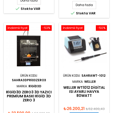
Daha fazla
Daha fazla

Stokta VAR

Stokta VAR
İndirimli fiyat
-53%
İndirimli fiyat
-50%
ÜRÜN KODU:
ÜRÜN KODU:
SAHRAWT-1012
SAHRA3DPRI03ZERO3
MARKA:
WELLER
MARKA:
RIGID3D
WELLER WT1012 DIGITAL
ISI AYARLI HAVYA
RIGID3D ZERO3 3D YAZICI
80WATT
PREMIUM BASKI RIGID 3D
ZERO 3
₺26.200,21
₺52.400,43