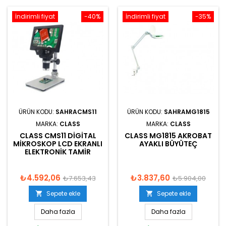
İndirimli fiyat
-40%
İndirimli fiyat
-35%
ÜRÜN KODU:
SAHRACMS11
ÜRÜN KODU:
SAHRAMG1815
MARKA:
CLASS
MARKA:
CLASS
CLASS CMS11 DIGITAL
CLASS MG1815 AKROBAT
MIKROSKOP LCD EKRANLI
AYAKLI BÜYÜTEÇ
ELEKTRONIK TAMIR
₺4.592,06
₺3.837,60
₺7.653,43
₺5.904,00
Sepete ekle
Sepete ekle


Daha fazla
Daha fazla