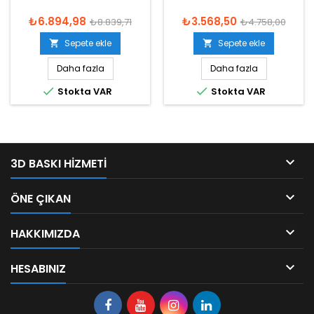
₺6.894,98
₺3.568,50
₺8.839,71
₺4.758,00
Sepete ekle
Sepete ekle


Daha fazla
Daha fazla


Stokta VAR
Stokta VAR

3D BASKI HIZMETI

ÖNE ÇIKAN

HAKKIMIZDA

HESABINIZ