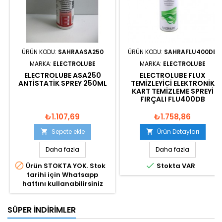
ÜRÜN KODU:
SAHRAASA250
ÜRÜN KODU:
SAHRAFLU400DB
MARKA:
ELECTROLUBE
MARKA:
ELECTROLUBE
ELECTROLUBE ASA250
ELECTROLUBE FLUX
ANTISTATIK SPREY 250ML
TEMIZLEYICI ELEKTRONIK
KART TEMIZLEME SPREYI
FIRÇALI FLU400DB
₺1.107,69
₺1.758,86
Sepete ekle
Ürün Detayları


Daha fazla
Daha fazla


Ürün STOKTA YOK. Stok
Stokta VAR
tarihi için Whatsapp
hattını kullanabilirsiniz
SÜPER İNDIRIMLER