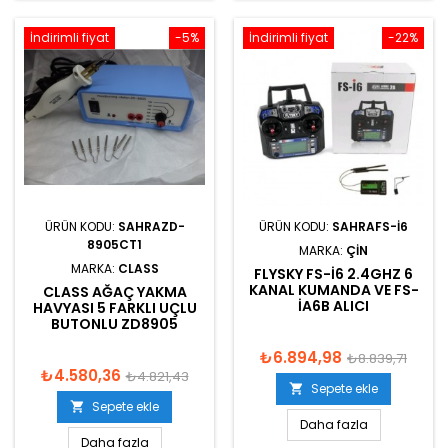
İndirimli fiyat
-5%
İndirimli fiyat
-22%
ÜRÜN KODU:
SAHRAZD-
ÜRÜN KODU:
SAHRAFS-I6
8905CT1
MARKA:
ÇIN
MARKA:
CLASS
FLYSKY FS-I6 2.4GHZ 6
KANAL KUMANDA VE FS-
CLASS AĞAÇ YAKMA
IA6B ALICI
HAVYASI 5 FARKLI UÇLU
BUTONLU ZD8905
₺6.894,98
₺8.839,71
₺4.580,36
₺4.821,43
Sepete ekle

Sepete ekle

Daha fazla
Daha fazla