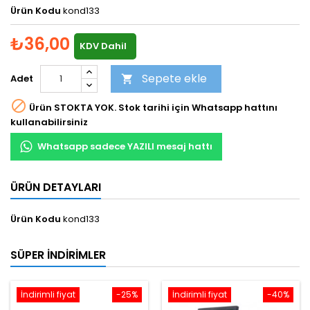
Ürün Kodu
kond133
₺36,00
KDV Dahil
Sepete ekle
Adet


Ürün STOKTA YOK. Stok tarihi için Whatsapp hattını
kullanabilirsiniz
Whatsapp sadece YAZILI mesaj hattı
ÜRÜN DETAYLARI
Ürün Kodu
kond133
SÜPER İNDIRIMLER
İndirimli fiyat
-25%
İndirimli fiyat
-40%