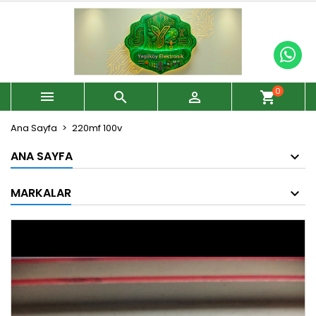
0



shopping_cart
Ana Sayfa
220mf 100v
ANA SAYFA
MARKALAR