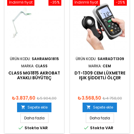
İndirimli fiyat
-35%
İndirimli fiyat
-25%
ÜRÜN KODU:
SAHRAMG1815
ÜRÜN KODU:
SAHRADT1309
MARKA:
CLASS
MARKA:
CEM
CLASS MG1815 AKROBAT
DT-1309 CEM LÜXMETRE
AYAKLI BÜYÜTEÇ
IŞIK ŞIDDETLI ÖLÇER
₺3.837,60
₺3.568,50
₺5.904,00
₺4.758,00
Sepete ekle
Sepete ekle


Daha fazla
Daha fazla


Stokta VAR
Stokta VAR