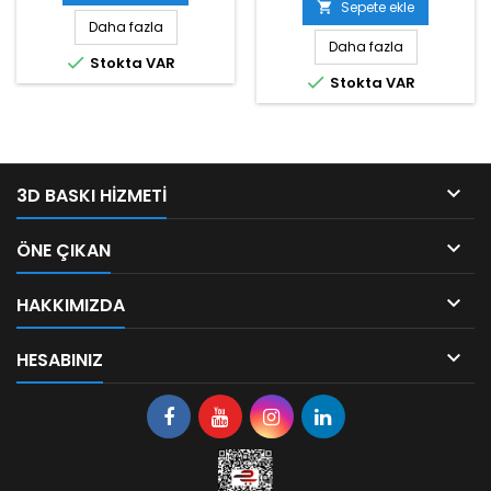
Sepete ekle

Daha fazla
Daha fazla

Stokta VAR

Stokta VAR

3D BASKI HIZMETI

ÖNE ÇIKAN

HAKKIMIZDA

HESABINIZ