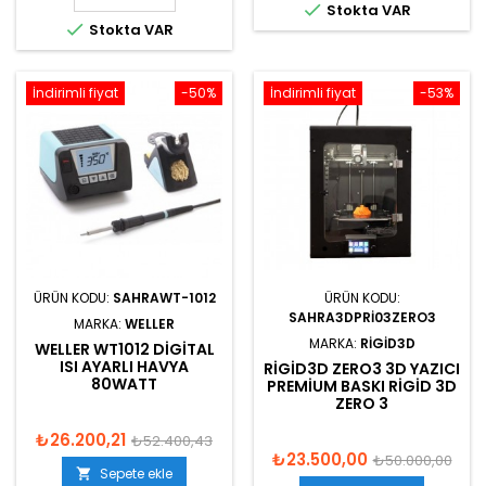

Stokta VAR

Stokta VAR
İndirimli fiyat
-50%
İndirimli fiyat
-53%
ÜRÜN KODU:
SAHRAWT-1012
ÜRÜN KODU:
SAHRA3DPRI03ZERO3
MARKA:
WELLER
MARKA:
RIGID3D
WELLER WT1012 DIGITAL
ISI AYARLI HAVYA
RIGID3D ZERO3 3D YAZICI
80WATT
PREMIUM BASKI RIGID 3D
ZERO 3
₺26.200,21
₺52.400,43
₺23.500,00
₺50.000,00
Sepete ekle
