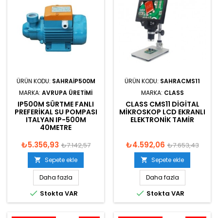
ÜRÜN KODU:
SAHRAIP500M
ÜRÜN KODU:
SAHRACMS11
MARKA:
AVRUPA ÜRETIMI
MARKA:
CLASS
IP500M SÜRTME FANLI
CLASS CMS11 DIGITAL
PREFERIKAL SU POMPASI
MIKROSKOP LCD EKRANLI
ITALYAN IP-500M
ELEKTRONIK TAMIR
40METRE
₺5.356,93
₺4.592,06
₺7.142,57
₺7.653,43
Sepete ekle
Sepete ekle


Daha fazla
Daha fazla


Stokta VAR
Stokta VAR