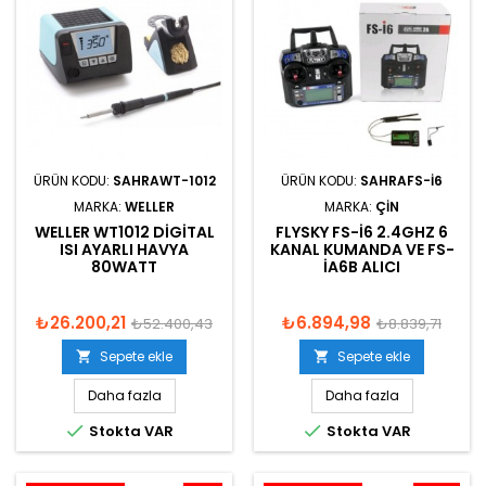
ÜRÜN KODU:
SAHRAWT-1012
ÜRÜN KODU:
SAHRAFS-I6
MARKA:
WELLER
MARKA:
ÇIN
WELLER WT1012 DIGITAL
FLYSKY FS-I6 2.4GHZ 6
ISI AYARLI HAVYA
KANAL KUMANDA VE FS-
80WATT
IA6B ALICI
₺26.200,21
₺6.894,98
₺52.400,43
₺8.839,71
Sepete ekle
Sepete ekle


Daha fazla
Daha fazla


Stokta VAR
Stokta VAR