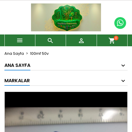
0



shopping_cart
Ana Sayfa
100mf 50v
ANA SAYFA
MARKALAR