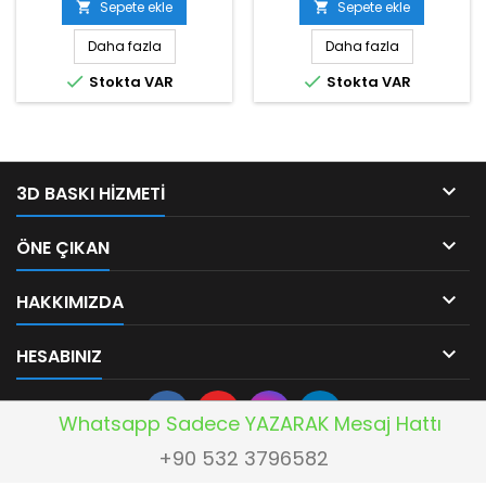
Sepete ekle
Sepete ekle


Daha fazla
Daha fazla


Stokta VAR
Stokta VAR

3D BASKI HIZMETI

ÖNE ÇIKAN

HAKKIMIZDA

HESABINIZ
Whatsapp Sadece YAZARAK Mesaj Hattı
+90 532 3796582