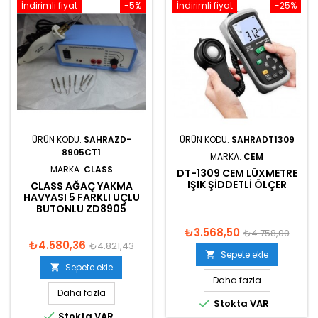
İndirimli fiyat
-5%
İndirimli fiyat
-25%
ÜRÜN KODU:
SAHRAZD-
ÜRÜN KODU:
SAHRADT1309
8905CT1
MARKA:
CEM
MARKA:
CLASS
DT-1309 CEM LÜXMETRE
IŞIK ŞIDDETLI ÖLÇER
CLASS AĞAÇ YAKMA
HAVYASI 5 FARKLI UÇLU
BUTONLU ZD8905
₺3.568,50
₺4.758,00
₺4.580,36
₺4.821,43
Sepete ekle

Sepete ekle

Daha fazla
Daha fazla

Stokta VAR

Stokta VAR