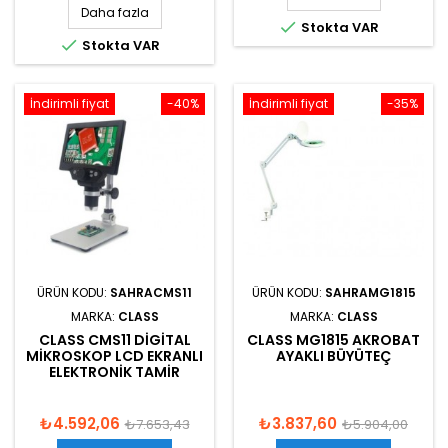
Daha fazla

Stokta VAR

Stokta VAR
İndirimli fiyat
-40%
İndirimli fiyat
-35%
ÜRÜN KODU:
SAHRACMS11
ÜRÜN KODU:
SAHRAMG1815
MARKA:
CLASS
MARKA:
CLASS
CLASS CMS11 DIGITAL
CLASS MG1815 AKROBAT
MIKROSKOP LCD EKRANLI
AYAKLI BÜYÜTEÇ
ELEKTRONIK TAMIR
₺4.592,06
₺3.837,60
₺7.653,43
₺5.904,00