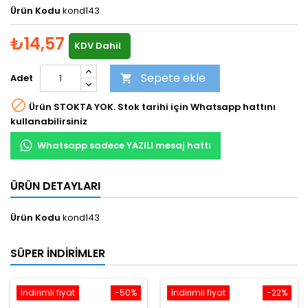
Ürün Kodu
kond143
₺14,57
KDV Dahil
Sepete ekle
Adet


Ürün STOKTA YOK. Stok tarihi için Whatsapp hattını
kullanabilirsiniz
Whatsapp sadece YAZILI mesaj hattı
ÜRÜN DETAYLARI
Ürün Kodu
kond143
SÜPER İNDIRIMLER
İndirimli fiyat
-50%
İndirimli fiyat
-22%