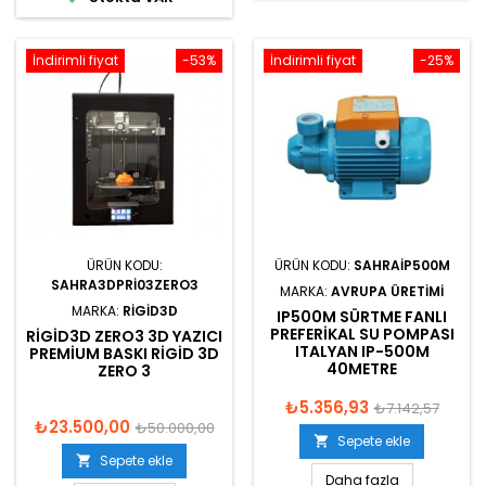
İndirimli fiyat
-53%
İndirimli fiyat
-25%
ÜRÜN KODU:
ÜRÜN KODU:
SAHRAIP500M
SAHRA3DPRI03ZERO3
MARKA:
AVRUPA ÜRETIMI
MARKA:
RIGID3D
IP500M SÜRTME FANLI
PREFERIKAL SU POMPASI
RIGID3D ZERO3 3D YAZICI
ITALYAN IP-500M
PREMIUM BASKI RIGID 3D
40METRE
ZERO 3
₺5.356,93
₺7.142,57
₺23.500,00
₺50.000,00
Sepete ekle

Sepete ekle

Daha fazla