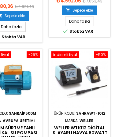
₺4.592,06
₺7.653,43
80,36
₺4.821,43
Sepete ekle

Sepete ekle

Daha fazla
Daha fazla

Stokta VAR

Stokta VAR
 fiyat
-25%
İndirimli fiyat
-50%
KODU:
SAHRAIP500M
ÜRÜN KODU:
SAHRAWT-1012
A:
AVRUPA ÜRETIMI
MARKA:
WELLER
0M SÜRTME FANLI
WELLER WT1012 DIGITAL
RIKAL SU POMPASI
ISI AYARLI HAVYA 80WATT