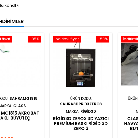
du
kond171
NDIRIMLER
i fiyat
-35%
İndirimli fiyat
-53%
İndirimli
KODU:
SAHRAMG1815
ÜRÜN KODU:
ÜRÜN
SAHRA3DPRI03ZERO3
MARKA:
CLASS
MARKA:
RIGID3D
 MG1815 AKROBAT
AKLI BÜYÜTEÇ
RIGID3D ZERO3 3D YAZICI
CLA
PREMIUM BASKI RIGID 3D
HAVYA
ZERO 3
BU