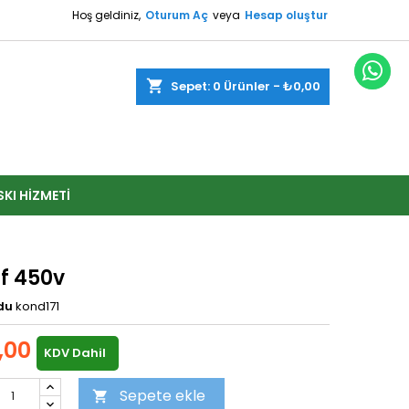
Hoş geldiniz,
Oturum Aç
veya
Hesap oluştur
shopping_cart
Sepet:
0
Ürünler - ₺0,00
SKI HIZMETI
f 450v
du
kond171
,00
KDV Dahil
Sepete ekle
