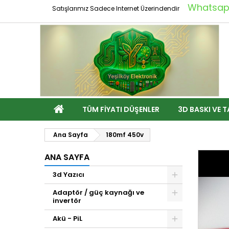
Whatsapp
Satışlarımız Sadece Internet Üzerindendir
TÜM FIYATI DÜŞENLER
3D BASKI VE T
Ana Sayfa
180mf 450v
ANA SAYFA
3d Yazıcı
Adaptör / güç kaynağı ve
invertör
Akü - PiL