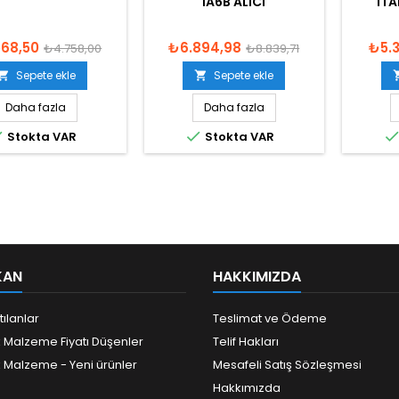
IA6B ALICI
IT
568,50
₺6.894,98
₺5.
₺4.758,00
₺8.839,71
Sepete ekle
Sepete ekle


Daha fazla
Daha fazla


Stokta VAR
Stokta VAR
KAN
HAKKIMIZDA
tılanlar
Teslimat ve Ödeme
k Malzeme Fiyatı Düşenler
Telif Hakları
k Malzeme - Yeni ürünler
Mesafeli Satış Sözleşmesi
Hakkımızda