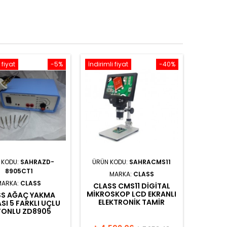
 fiyat
-5%
İndirimli fiyat
-40%
 KODU:
SAHRAZD-
ÜRÜN KODU:
SAHRACMS11
8905CT1
MARKA:
CLASS
MARKA:
CLASS
CLASS CMS11 DIGITAL
MIKROSKOP LCD EKRANLI
SS AĞAÇ YAKMA
ELEKTRONIK TAMIR
SI 5 FARKLI UÇLU
TONLU ZD8905