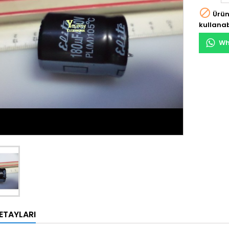

Ürün
kullanab
Wh
ETAYLARI