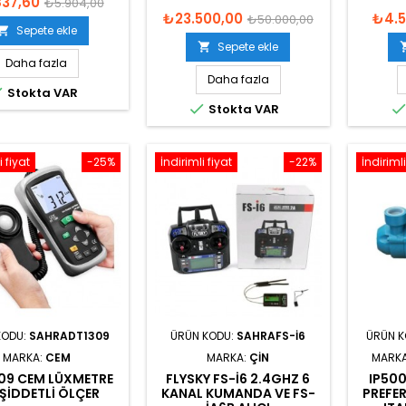
837,60
₺5.904,00
₺23.500,00
₺4.5
₺50.000,00
Sepete ekle

Sepete ekle

Daha fazla
Daha fazla

Stokta VAR

Stokta VAR
i fiyat
-25%
İndirimli fiyat
-22%
İndirimli
KODU:
SAHRADT1309
ÜRÜN KODU:
SAHRAFS-I6
ÜRÜN 
MARKA:
CEM
MARKA:
ÇIN
MARK
09 CEM LÜXMETRE
FLYSKY FS-I6 2.4GHZ 6
IP50
 ŞIDDETLI ÖLÇER
KANAL KUMANDA VE FS-
PREFE