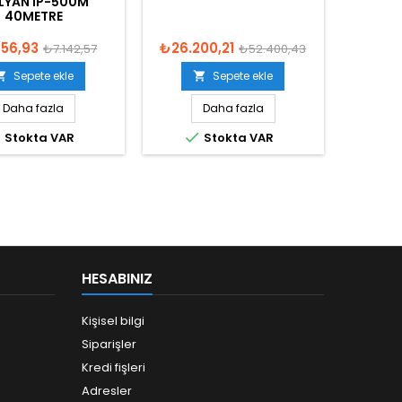
ALYAN IP-500M
40METRE
356,93
₺26.200,21
₺7.142,57
₺52.400,43
Sepete ekle
Sepete ekle


Daha fazla
Daha fazla


Stokta VAR
Stokta VAR
HESABINIZ
Kişisel bilgi
Siparişler
Kredi fişleri
Adresler