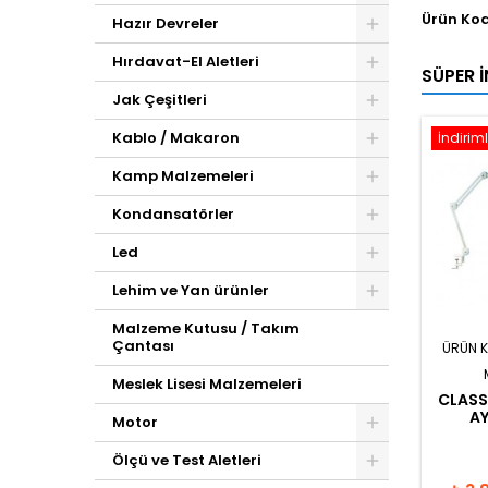
Ürün Ko
Hazır Devreler
Hırdavat-El Aletleri
SÜPER İ
Jak Çeşitleri
Kablo / Makaron
İndiriml
Kamp Malzemeleri
Kondansatörler
Led
Lehim ve Yan ürünler
Malzeme Kutusu / Takım
Çantası
ÜRÜN 
Meslek Lisesi Malzemeleri
CLASS
AY
Motor
Ölçü ve Test Aletleri