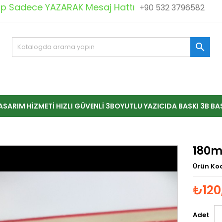
 Sadece YAZARAK Mesaj Hattı
+90 532 3796582

ASARIM HIZMETI HIZLI GÜVENLI 3BOYUTLU YAZICIDA BASKI 3B BA
180m
Ürün Ko
₺120
Adet