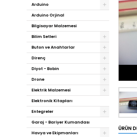
Arduino
Arduino Orjinal
Bilgisayar Malzemesi
Bilim Setleri
Buton ve Anahtarlar
Direnç
Diyot - Bobin
Drone
Elektrik Malzemesi
Elektronik Kitapları
Entegreler
Garaj - Bariyer Kumandası
ÜRÜN D
Havya ve Ekipmanları