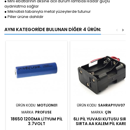
● Mini ebatlarının aksine acil durum lambası kadar güçlü
aydınlatma sağlar
● Mıknatıslı tabanıyla metal yüzeylerde tutunur
● Piller ürüne dahildir
AYNI KATEGORIDE BULUNAN DIĞER 4 ÜRÜN:
<
>
ÜRÜN KODU:
MOTLION01
ÜRÜN KODU:
SAHRAPYUV07
MARKA:
PROFUSE
MARKA:
ÇIN
18650 1200MA LITYUM PIL
6LI PIL YUVASI KUTUSU SIRT
3.7VOLT
SIRTA AA KALEM PIL KARE