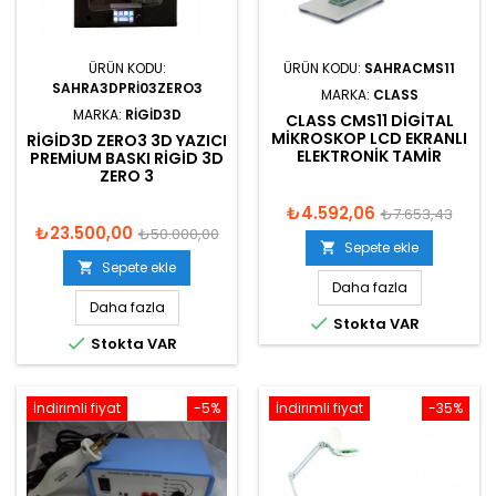
ÜRÜN KODU:
ÜRÜN KODU:
SAHRACMS11
SAHRA3DPRI03ZERO3
MARKA:
CLASS
MARKA:
RIGID3D
CLASS CMS11 DIGITAL
MIKROSKOP LCD EKRANLI
RIGID3D ZERO3 3D YAZICI
ELEKTRONIK TAMIR
PREMIUM BASKI RIGID 3D
ZERO 3
₺4.592,06
₺7.653,43
₺23.500,00
₺50.000,00
Sepete ekle

Sepete ekle

Daha fazla
Daha fazla

Stokta VAR

Stokta VAR
İndirimli fiyat
-5%
İndirimli fiyat
-35%