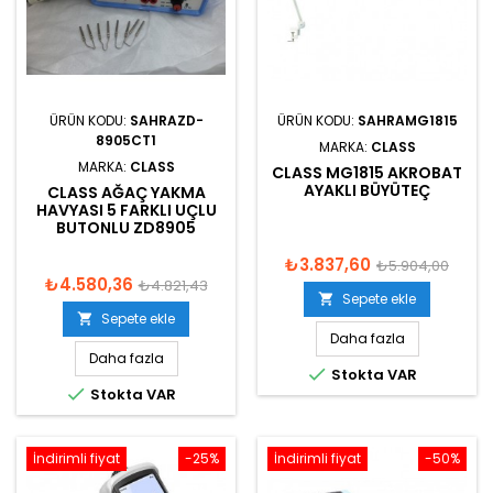
ÜRÜN KODU:
SAHRAZD-
ÜRÜN KODU:
SAHRAMG1815
8905CT1
MARKA:
CLASS
MARKA:
CLASS
CLASS MG1815 AKROBAT
AYAKLI BÜYÜTEÇ
CLASS AĞAÇ YAKMA
HAVYASI 5 FARKLI UÇLU
BUTONLU ZD8905
₺3.837,60
₺5.904,00
₺4.580,36
₺4.821,43
Sepete ekle

Sepete ekle

Daha fazla
Daha fazla

Stokta VAR

Stokta VAR
İndirimli fiyat
-25%
İndirimli fiyat
-50%