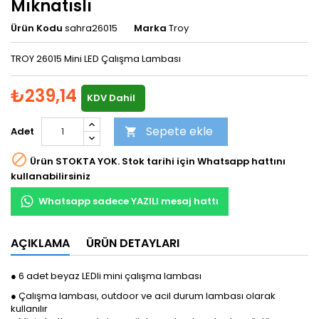
Mıknatıslı
Ürün Kodu
sahra26015
Marka
Troy
TROY 26015 Mini LED Çalışma Lambası
₺239,14
KDV Dahil
Sepete ekle
Adet


Ürün STOKTA YOK. Stok tarihi için Whatsapp hattını
kullanabilirsiniz
Whatsapp sadece YAZILI mesaj hattı
AÇIKLAMA
ÜRÜN DETAYLARI
● 6 adet beyaz LEDli mini çalışma lambası
● Çalışma lambası, outdoor ve acil durum lambası olarak
kullanılır