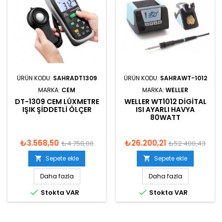
ÜRÜN KODU:
SAHRADT1309
ÜRÜN KODU:
SAHRAWT-1012
MARKA:
CEM
MARKA:
WELLER
DT-1309 CEM LÜXMETRE
WELLER WT1012 DIGITAL
IŞIK ŞIDDETLI ÖLÇER
ISI AYARLI HAVYA
80WATT
₺3.568,50
₺26.200,21
₺4.758,00
₺52.400,43
Sepete ekle
Sepete ekle


Daha fazla
Daha fazla


Stokta VAR
Stokta VAR