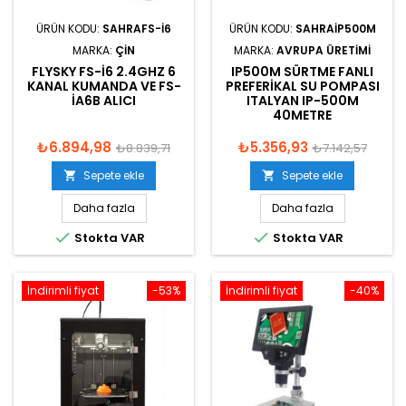
ÜRÜN KODU:
SAHRAFS-I6
ÜRÜN KODU:
SAHRAIP500M
MARKA:
ÇIN
MARKA:
AVRUPA ÜRETIMI
FLYSKY FS-I6 2.4GHZ 6
IP500M SÜRTME FANLI
KANAL KUMANDA VE FS-
PREFERIKAL SU POMPASI
IA6B ALICI
ITALYAN IP-500M
40METRE
₺6.894,98
₺5.356,93
₺8.839,71
₺7.142,57
Sepete ekle
Sepete ekle


Daha fazla
Daha fazla


Stokta VAR
Stokta VAR
İndirimli fiyat
-53%
İndirimli fiyat
-40%