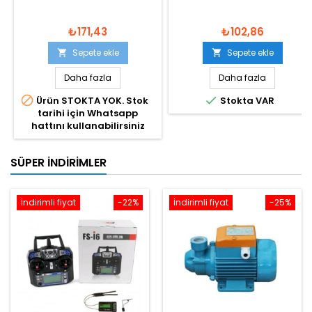
₺171,43
₺102,86
Sepete ekle
Sepete ekle


Daha fazla
Daha fazla


Ürün STOKTA YOK. Stok
Stokta VAR
tarihi için Whatsapp
hattını kullanabilirsiniz
SÜPER İNDIRIMLER
İndirimli fiyat
-22%
İndirimli fiyat
-25%