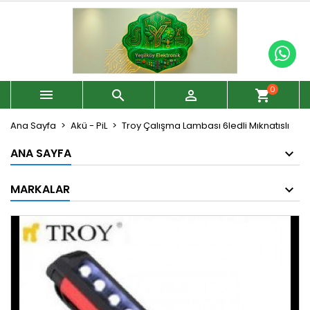
0



shopping_cart
Ana Sayfa
Akü - PiL
Troy Çalışma Lambası 6ledli Mıknatıslı
ANA SAYFA
MARKALAR