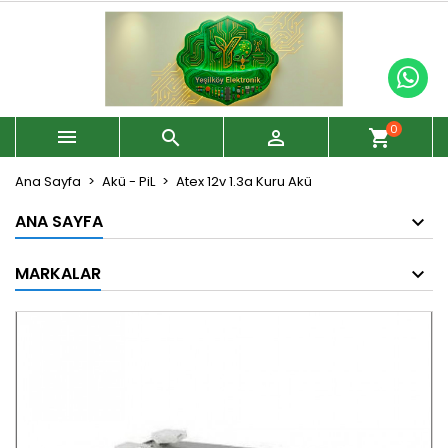
0



shopping_cart
Ana Sayfa
Akü - PiL
Atex 12v 1.3a Kuru Akü
ANA SAYFA
MARKALAR