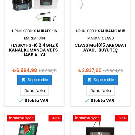
ÜRÜN KODU:
SAHRAFS-I6
ÜRÜN KODU:
SAHRAMG1815
MARKA:
ÇIN
MARKA:
CLASS
FLYSKY FS-I6 2.4GHZ 6
CLASS MG1815 AKROBAT
KANAL KUMANDA VE FS-
AYAKLI BÜYÜTEÇ
IA6B ALICI
₺6.894,98
₺3.837,60
₺8.839,71
₺5.904,00
Sepete ekle
Sepete ekle


Daha fazla
Daha fazla


Stokta VAR
Stokta VAR
İndirimli fiyat
-40%
İndirimli fiyat
-53%