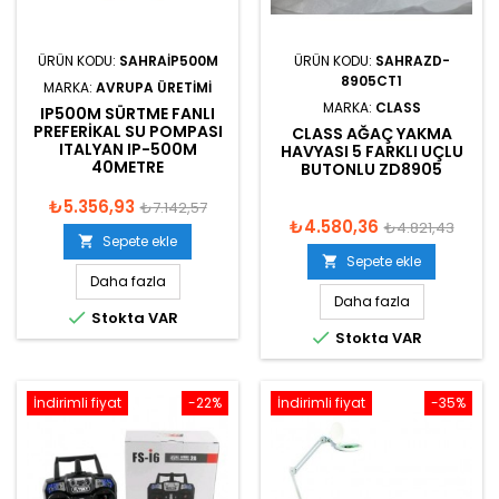
ÜRÜN KODU:
SAHRAIP500M
ÜRÜN KODU:
SAHRAZD-
8905CT1
MARKA:
AVRUPA ÜRETIMI
MARKA:
CLASS
IP500M SÜRTME FANLI
PREFERIKAL SU POMPASI
CLASS AĞAÇ YAKMA
ITALYAN IP-500M
HAVYASI 5 FARKLI UÇLU
40METRE
BUTONLU ZD8905
₺5.356,93
₺7.142,57
₺4.580,36
₺4.821,43
Sepete ekle

Sepete ekle

Daha fazla
Daha fazla

Stokta VAR

Stokta VAR
İndirimli fiyat
-22%
İndirimli fiyat
-35%