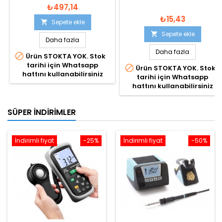
₺497,14
₺15,43
Sepete ekle

Sepete ekle

Daha fazla
Daha fazla

Ürün STOKTA YOK. Stok
tarihi için Whatsapp

Ürün STOKTA YOK. Stok
hattını kullanabilirsiniz
tarihi için Whatsapp
hattını kullanabilirsiniz
SÜPER İNDIRIMLER
İndirimli fiyat
-25%
İndirimli fiyat
-50%