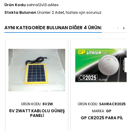
Ürün Kodu
sahra12v13.aAtex
Stokta Bulunan
Ürünler 2 Adet, fazlası için sorunuz
AYNI KATEGORIDE BULUNAN DIĞER 4 ÜRÜN:
<
>
ÜRÜN KODU:
6V2W
ÜRÜN KODU:
SAHRACR2025
6V 2WATT KABLOLU GÜNEŞ
MARKA:
GP
PANELI
GP CR2025 PARA PIL