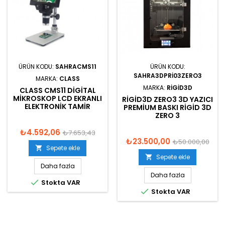
ÜRÜN KODU:
SAHRACMS11
ÜRÜN KODU:
SAHRA3DPRI03ZERO3
MARKA:
CLASS
MARKA:
RIGID3D
CLASS CMS11 DIGITAL
MIKROSKOP LCD EKRANLI
RIGID3D ZERO3 3D YAZICI
ELEKTRONIK TAMIR
PREMIUM BASKI RIGID 3D
ZERO 3
₺4.592,06
₺7.653,43
₺23.500,00
₺50.000,00
Sepete ekle

Sepete ekle

Daha fazla
Daha fazla

Stokta VAR

Stokta VAR