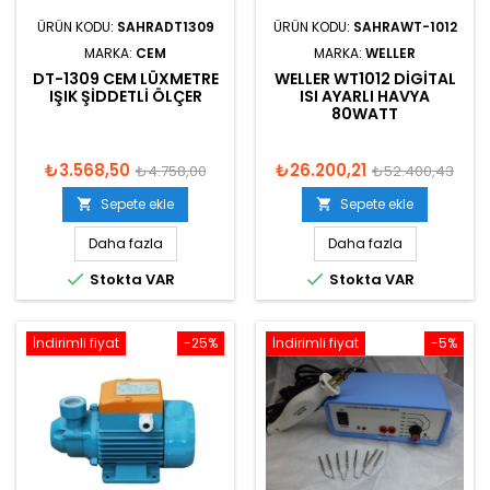
ÜRÜN KODU:
SAHRADT1309
ÜRÜN KODU:
SAHRAWT-1012
MARKA:
CEM
MARKA:
WELLER
DT-1309 CEM LÜXMETRE
WELLER WT1012 DIGITAL
IŞIK ŞIDDETLI ÖLÇER
ISI AYARLI HAVYA
80WATT
₺3.568,50
₺26.200,21
₺4.758,00
₺52.400,43
Sepete ekle
Sepete ekle


Daha fazla
Daha fazla


Stokta VAR
Stokta VAR
İndirimli fiyat
-25%
İndirimli fiyat
-5%