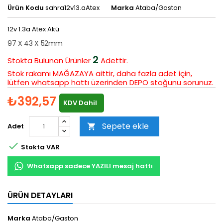
Ürün Kodu
sahra12v13.aAtex
Marka
Ataba/Gaston
12v 1.3a Atex Akü
97 X 43 X 52mm
2
Stokta Bulunan
Ürünler
Adettir.
Stok rakamı MAĞAZAYA aittir, daha fazla adet için,
lütfen whatsapp hattı üzerinden DEPO stoğunu sorunuz.
₺392,57
KDV Dahil
Sepete ekle
Adet


Stokta VAR
Whatsapp sadece YAZILI mesaj hattı
ÜRÜN DETAYLARI
Marka
Ataba/Gaston