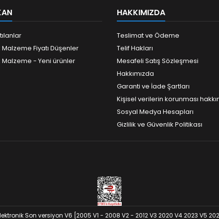
KAN
HAKKIMIZDA
tılanlar
Teslimat ve Ödeme
k Malzeme Fiyatı Düşenler
Telif Hakları
k Malzeme - Yeni ürünler
Mesafeli Satış Sözleşmesi
Hakkımızda
Garanti ve İade Şartları
Kişisel verilerin korunması hakk
Sosyal Medya Hesapları
Gizlilik ve Güvenlik Politikası
lektronik Son versiyon V6 [2005 V1 - 2008 V2 - 2012 V3 2020 V4 2023 V5 2024