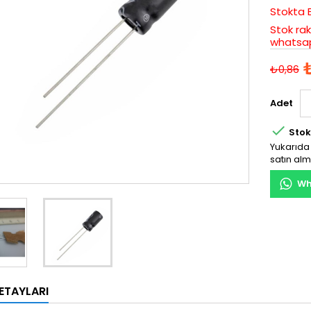
Stokta 
Stok rak
whatsap
₺0,86
Adet

Stok
Yukarıda 
satın alm
Wh
ETAYLARI