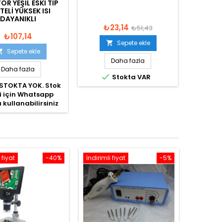
OR YEŞIL ESKI TIP
TELI YÜKSEK ISI
DAYANIKLI
₺23,14
₺51,43
₺107,14
Sepete ekle

Sepete ekle

Daha fazla
Daha fazla

Stokta VAR
STOKTA YOK. Stok
i için Whatsapp
ı kullanabilirsiniz
 fiyat
-40%
İndirimli fiyat
-5%