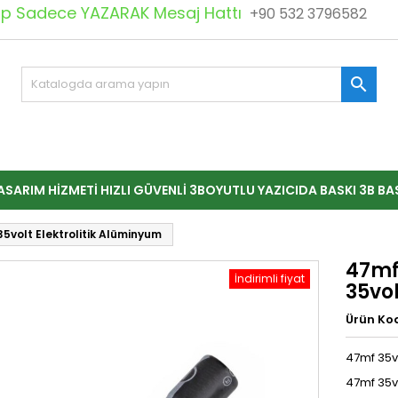
 Sadece YAZARAK Mesaj Hattı
+90 532 3796582

ASARIM HIZMETI HIZLI GÜVENLI 3BOYUTLU YAZICIDA BASKI 3B BA
volt Elektrolitik Alüminyum
47mf
İndirimli fiyat
35vol
Ürün Ko
47mf 35v
47mf 35v