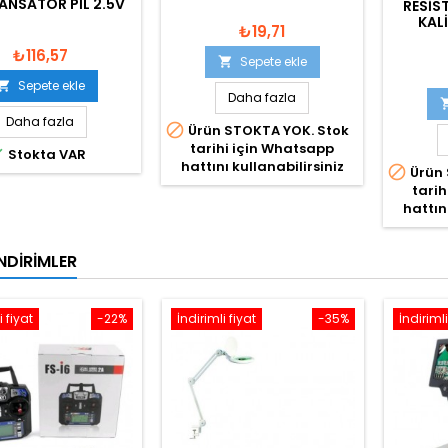
NSATÖR PIL 2.5V
RESIST
KALI
₺19,71
₺116,57
Sepete ekle

Sepete ekle

Daha fazla
Daha fazla

Ürün STOKTA YOK. Stok
tarihi için Whatsapp

Stokta VAR
hattını kullanabilirsiniz

Ürün 
tarih
hattın
NDIRIMLER
i fiyat
-22%
İndirimli fiyat
-35%
İndirimli