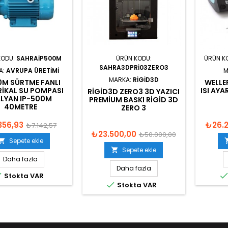
KODU:
SAHRAIP500M
ÜRÜN KODU:
ÜRÜN K
SAHRA3DPRI03ZERO3
A:
AVRUPA ÜRETIMI
M
MARKA:
RIGID3D
0M SÜRTME FANLI
WELLE
RIKAL SU POMPASI
ISI AY
RIGID3D ZERO3 3D YAZICI
ALYAN IP-500M
PREMIUM BASKI RIGID 3D
40METRE
ZERO 3
356,93
₺26.2
₺7.142,57
₺23.500,00
₺50.000,00
Sepete ekle

Sepete ekle

Daha fazla
Daha fazla

Stokta VAR

Stokta VAR