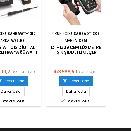
ODU:
SAHRAWT-1012
ÜRÜN KODU:
SAHRADT1309
ARKA:
WELLER
MARKA:
CEM
R WT1012 DIGITAL
DT-1309 CEM LÜXMETRE
ARLI HAVYA 80WATT
IŞIK ŞIDDETLI ÖLÇER
00,21
₺3.568,50
₺52.400,43
₺4.758,00
Sepete ekle
Sepete ekle


Daha fazla
Daha fazla


Stokta VAR
Stokta VAR