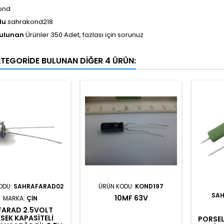
ond
du
sahrakond218
Bulunan
Ürünler 350 Adet, fazlası için sorunuz
ATEGORIDE BULUNAN DIĞER 4 ÜRÜN:
ODU:
SAHRAFARAD02
ÜRÜN KODU:
KOND197
SAH
10MF 63V
MARKA:
ÇIN
1FARAD 2.5VOLT
SEK KAPASITELI
PORSEL