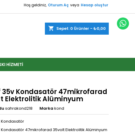
Hoş geldiniz,
Oturum Aç
veya
Hesap oluştur
shopping_cart
Sepet:
0
Ürünler - ₺0,00
SKI HIZMETI
 35v Kondasatör 47mikrofarad
t Elektrolitik Alüminyum
du
sahrakond218
Marka
kond
 Kondasatör
 Kondasatör 47mikrofarad 35volt Elektrolitik Alüminyum