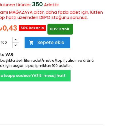
350
Bulunan
Ürünler
Adettir.
amı MAĞAZAYA aittir, daha fazla adet için, lütfen
p hattı üzerinden DEPO stoğunu sorunuz.
₺0,43
50% kazanın
KDV Dahil
Sepete ekle

ta VAR
başlıkta belirtilen adet/metre/top fiyatıdır ve ürünü
ak için asgari sipariş miktarı 100 adettir.
atsapp sadece YAZILI mesaj hattı