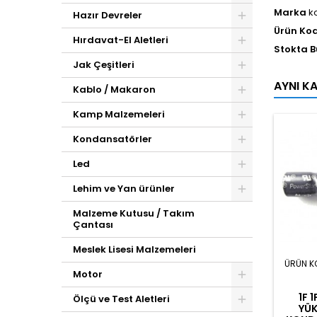
Marka
k
Hazır Devreler
Ürün Ko
Hırdavat-El Aletleri
Stokta 
Jak Çeşitleri
AYNI K
Kablo / Makaron
Kamp Malzemeleri
Kondansatörler
Led
Lehim ve Yan ürünler
Malzeme Kutusu / Takım
Çantası
Meslek Lisesi Malzemeleri
ÜRÜN K
Motor
1F 
Ölçü ve Test Aletleri
YÜK