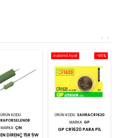
<
>
İndirimli fiyat
-55%
ÜRÜN KODU:
ÜRÜN KODU:
SAHRACR1620
RAPORSELEN08
MARKA:
GP
MARKA:
ÇIN
GP CR1620 PARA PIL
EN DIRENÇ 15R 5W