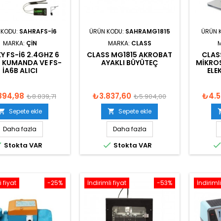
 KODU:
SAHRAFS-I6
ÜRÜN KODU:
SAHRAMG1815
ÜRÜN 
MARKA:
ÇIN
MARKA:
CLASS
Y FS-I6 2.4GHZ 6
CLASS MG1815 AKROBAT
CLAS
 KUMANDA VE FS-
AYAKLI BÜYÜTEÇ
MIKROS
IA6B ALICI
ELE
894,98
₺3.837,60
₺4.5
₺8.839,71
₺5.904,00
Sepete ekle
Sepete ekle


Daha fazla
Daha fazla


Stokta VAR
Stokta VAR
i fiyat
-25%
İndirimli fiyat
-53%
İndirimli