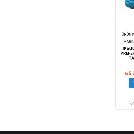
ÜRÜN 
MARK
IP50
PREFE
IT
₺5.