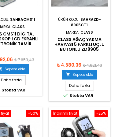
KODU:
SAHRACMS11
ÜRÜN KODU:
SAHRAZD-
8905CT1
MARKA:
CLASS
MARKA:
CLASS
S CMS11 DIGITAL
KOP LCD EKRANLI
CLASS AĞAÇ YAKMA
KTRONIK TAMIR
HAVYASI 5 FARKLI UÇLU
BUTONLU ZD8905
92,06
₺7.653,43
₺4.580,36
₺4.821,43
Sepete ekle

Sepete ekle

Daha fazla
Daha fazla

Stokta VAR

Stokta VAR
 fiyat
-50%
İndirimli fiyat
-25%