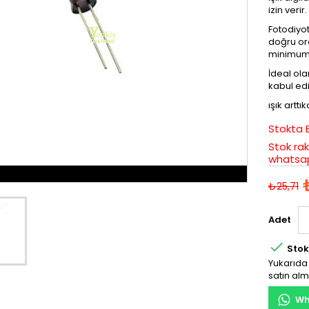
izin verir.
Fotodiyot
doğru ora
minimuma
İdeal ola
kabul edil
ışık artt
Stokta 
Stok rak
whatsap
₺25,71
Adet

Stok
Yukarıda 
satın alm
Wh