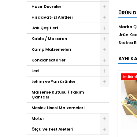
Hazır Devreler
ÜRÜN D
Hırdavat-El Aletleri
Marka
Ç
Jak Çeşitleri
Ürün Ko
Kablo / Makaron
Stokta 
Kamp Malzemeleri
AYNI K
Kondansatörler
Led
İndiriml
Lehim ve Yan ürünler
Malzeme Kutusu / Takım
Çantası
Meslek Lisesi Malzemeleri
Motor
Ölçü ve Test Aletleri