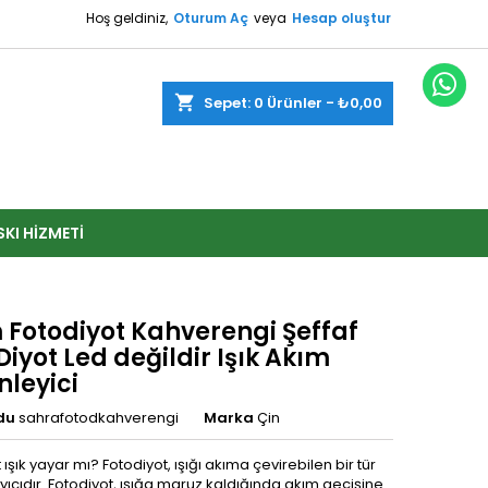
Hoş geldiniz,
Oturum Aç
veya
Hesap oluştur
shopping_cart
Sepet:
0
Ürünler - ₺0,00
SKI HIZMETI
Fotodiyot Kahverengi Şeffaf
Diyot Led değildir Işık Akım
nleyici
du
sahrafotodkahverengi
Marka
Çin
 ışık yayar mı? Fotodiyot, ışığı akıma çevirebilen bir tür
layıcıdır. Fotodiyot, ışığa maruz kaldığında akım geçişine