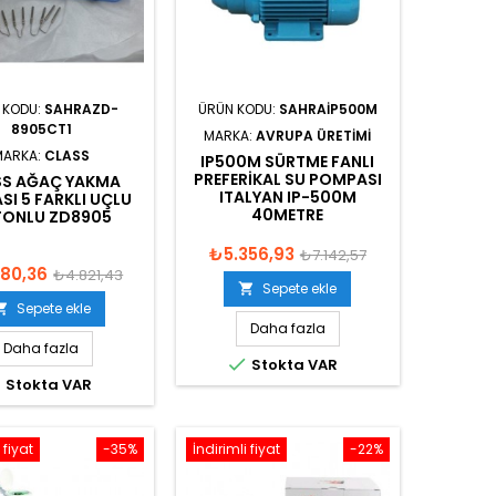
 KODU:
SAHRAZD-
ÜRÜN KODU:
SAHRAIP500M
8905CT1
MARKA:
AVRUPA ÜRETIMI
MARKA:
CLASS
IP500M SÜRTME FANLI
PREFERIKAL SU POMPASI
SS AĞAÇ YAKMA
ITALYAN IP-500M
SI 5 FARKLI UÇLU
40METRE
TONLU ZD8905
₺5.356,93
₺7.142,57
80,36
₺4.821,43
Sepete ekle

Sepete ekle

Daha fazla
Daha fazla

Stokta VAR

Stokta VAR
 fiyat
-35%
İndirimli fiyat
-22%