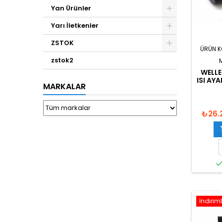
Yan Ürünler
Yarı İletkenler
ZSTOK
ÜRÜN 
zstok2
WELLE
ISI AY
MARKALAR
₺26.
İndiriml