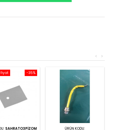
<
>
 fiyat
-35%
DU:
SAHRATO3PIZOM
ÜRÜN KODU: