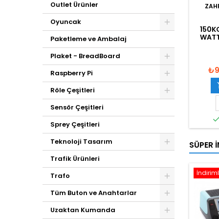
Outlet Ürünler
ZAH
Oyuncak
150K
WATT
Paketleme ve Ambalaj
Plaket - BreadBoard
₺9
Raspberry Pi
Röle Çeşitleri
Sensör Çeşitleri
Sprey Çeşitleri
Teknoloji Tasarım
SÜPER İ
Trafik Ürünleri
İndiriml
Trafo
Tüm Buton ve Anahtarlar
Uzaktan Kumanda