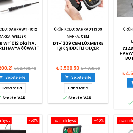
KODU:
SAHRAWT-1012
ÜRÜN KODU:
SAHRADT1309
ÜRÜN
MARKA:
WELLER
MARKA:
CEM
R WT1012 DIGITAL
DT-1309 CEM LÜXMETRE
ARLI HAVYA 80WATT
IŞIK ŞIDDETLI ÖLÇER
CLA
HAVYA
BU
200,21
₺3.568,50
₺52.400,43
₺4.758,00
₺4.5
Sepete ekle
Sepete ekle


Daha fazla
Daha fazla


Stokta VAR
Stokta VAR
i fiyat
-53%
İndirimli fiyat
-40%
İndirimli