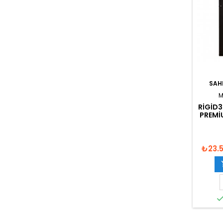
SAH
M
RIGID3
PREMI
₺23.