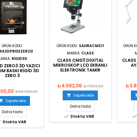
ÜRÜN KODU:
ÜRÜN KODU:
SAHRACMS11
ÜRÜN K
RA3DPRI03ZERO3
MARKA:
CLASS
ARKA:
RIGID3D
CLASS CMS11 DIGITAL
CLASS
MIKROSKOP LCD EKRANLI
AY
D ZERO3 3D YAZICI
ELEKTRONIK TAMIR
UM BASKI RIGID 3D
ZERO 3
₺4.592,06
₺3.8
₺7.653,43
500,00
₺50.000,00
Sepete ekle

Sepete ekle

Daha fazla
Daha fazla

Stokta VAR

Stokta VAR