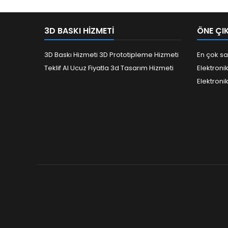
3D BASKI HIZMETI
ÖNE ÇI
3D Baskı Hizmeti 3D Prototipleme Hizmeti
En çok sa
Teklif Al Ucuz Fiyatla 3d Tasarım Hizmeti
Elektroni
Elektroni