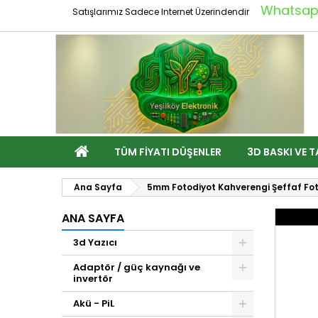
Whatsapp
Satışlarımız Sadece Internet Üzerindendir
TÜM FIYATI DÜŞENLER
3D BASKI VE T
Ana Sayfa
5mm Fotodiyot Kahverengi Şeffaf Foto 
ANA SAYFA
3d Yazıcı
Adaptör / güç kaynağı ve
invertör
Akü - PiL