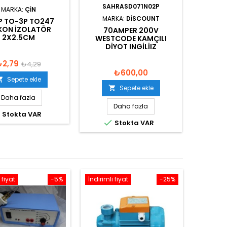
SAHRASD071N02P
MARKA:
ÇIN
MARKA:
DISCOUNT
P TO-3P TO247
IKON İZOLATÖR
70AMPER 200V
2X2.5CM
WESTCODE KAMÇILI
DIYOT INGILIIZ
₺2,79
₺4,29
₺600,00
Sepete ekle

Sepete ekle

Daha fazla
Daha fazla

Stokta VAR

Stokta VAR
 fiyat
-5%
İndirimli fiyat
-25%