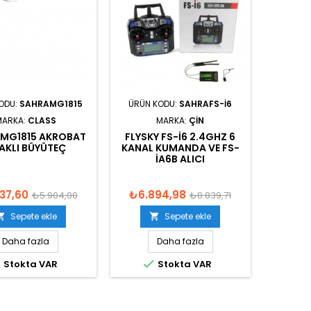
ODU:
SAHRAMG1815
ÜRÜN KODU:
SAHRAFS-I6
MARKA:
CLASS
MARKA:
ÇIN
 MG1815 AKROBAT
FLYSKY FS-I6 2.4GHZ 6
AKLI BÜYÜTEÇ
KANAL KUMANDA VE FS-
IA6B ALICI
37,60
₺6.894,98
₺5.904,00
₺8.839,71
Sepete ekle
Sepete ekle


Daha fazla
Daha fazla


Stokta VAR
Stokta VAR