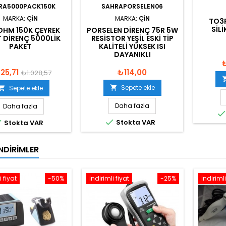
RA5000PACK150K
SAHRAPORSELEN06
MARKA:
ÇIN
MARKA:
ÇIN
TO3
SIL
OHM 150K ÇEYREK
PORSELEN DIRENÇ 75R 5W
 DIRENÇ 5000LIK
RESISTOR YEŞIL ESKI TIP
PAKET
KALITELI YÜKSEK ISI
DAYANIKLI
25,71
₺114,00
₺1.028,57
Sepete ekle
Sepete ekle


Daha fazla
Daha fazla


Stokta VAR
Stokta VAR
NDIRIMLER
i fiyat
-50%
İndirimli fiyat
-25%
İndirimli