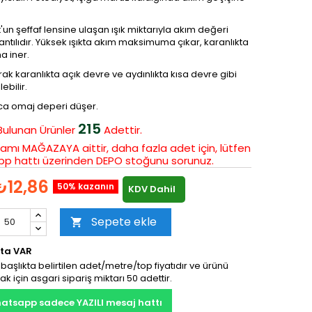
'un şeffaf lensine ulaşan ışık miktarıyla akım değeri
ntılıdır. Yüksek ışıkta akım maksimuma çıkar, karanlıkta
 iner.
rak karanlıkta açık devre ve aydınlıkta kısa devre gibi
ebilir.
ıkca omaj deperi düşer.
215
Bulunan
Ürünler
Adettir.
amı MAĞAZAYA aittir, daha fazla adet için, lütfen
p hattı üzerinden DEPO stoğunu sorunuz.
₺12,86
50% kazanın
KDV Dahil
Sepete ekle

ta VAR
başlıkta belirtilen adet/metre/top fiyatıdır ve ürünü
ak için asgari sipariş miktarı 50 adettir.
atsapp sadece YAZILI mesaj hattı