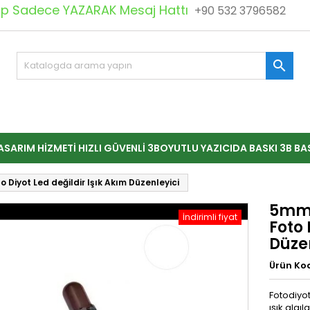
 Sadece YAZARAK Mesaj Hattı
+90 532 3796582

ASARIM HIZMETI HIZLI GÜVENLI 3BOYUTLU YAZICIDA BASKI 3B BA
Diyot Led değildir Işık Akım Düzenleyici
5mm 
İndirimli fiyat
Foto 
Düze
Ürün Ko
Fotodiyot
ışık algı