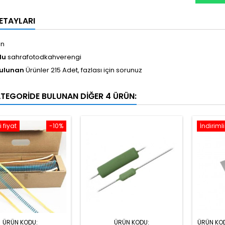
ETAYLARI
in
du
sahrafotodkahverengi
Bulunan
Ürünler 215 Adet, fazlası için sorunuz
ATEGORIDE BULUNAN DIĞER 4 ÜRÜN:
i fiyat
-10%
İndirimli
ÜRÜN KODU:
ÜRÜN KODU:
ÜRÜN KO