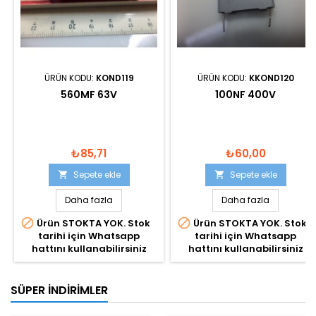
ÜRÜN KODU:
KOND119
ÜRÜN KODU:
KKOND120
560MF 63V
100NF 400V
₺85,71
₺60,00
Sepete ekle
Sepete ekle


Daha fazla
Daha fazla


Ürün STOKTA YOK. Stok
Ürün STOKTA YOK. Stok
tarihi için Whatsapp
tarihi için Whatsapp
hattını kullanabilirsiniz
hattını kullanabilirsiniz
SÜPER İNDIRIMLER