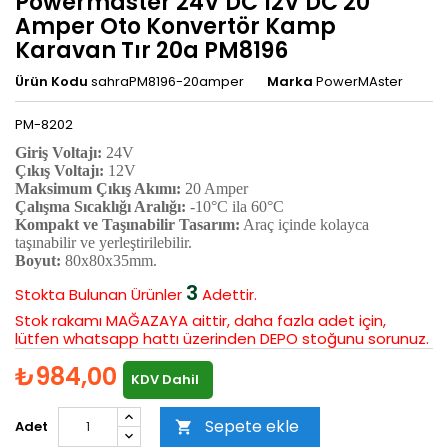
Powermaster 24V DC 12V DC 20
Amper Oto Konvertör Kamp
Karavan Tır 20a PM8196
Ürün Kodu
sahraPM8196-20amper
Marka
PowerMAster
PM-8202
Giriş Voltajı:
24V
Çıkış Voltajı:
12V
Maksimum Çıkış Akımı:
20 Amper
Çalışma Sıcaklığı Aralığı:
-10°C ila 60°C
Kompakt ve Taşınabilir Tasarım:
Araç içinde kolayca
taşınabilir ve yerleştirilebilir.
Boyut:
80x80x35mm.
3
Stokta Bulunan
Ürünler
Adettir.
Stok rakamı MAĞAZAYA aittir, daha fazla adet için,
lütfen whatsapp hattı üzerinden DEPO stoğunu sorunuz.
₺984,00
KDV Dahil
Sepete ekle
Adet
