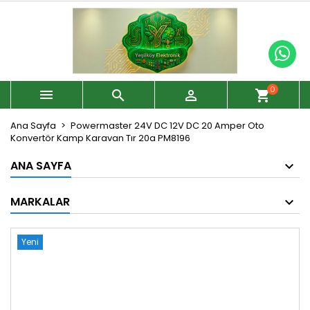
0



shopping_cart
Ana Sayfa
Powermaster 24V DC 12V DC 20 Amper Oto
Konvertör Kamp Karavan Tır 20a PM8196
ANA SAYFA
MARKALAR
Yeni