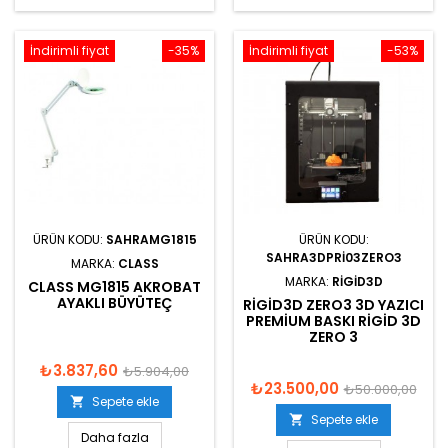
İndirimli fiyat
-35%
İndirimli fiyat
-53%
ÜRÜN KODU:
SAHRAMG1815
ÜRÜN KODU:
SAHRA3DPRI03ZERO3
MARKA:
CLASS
MARKA:
RIGID3D
CLASS MG1815 AKROBAT
AYAKLI BÜYÜTEÇ
RIGID3D ZERO3 3D YAZICI
PREMIUM BASKI RIGID 3D
ZERO 3
₺3.837,60
₺5.904,00
₺23.500,00
₺50.000,00
Sepete ekle

Sepete ekle

Daha fazla