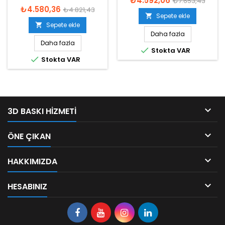
₺4.592,06
₺7.653,43
₺4.580,36
₺4.821,43
Sepete ekle

Sepete ekle

Daha fazla
Daha fazla

Stokta VAR

Stokta VAR

3D BASKI HIZMETI

ÖNE ÇIKAN

HAKKIMIZDA

HESABINIZ