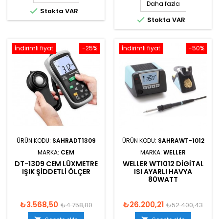
Daha fazla

Stokta VAR

Stokta VAR
İndirimli fiyat
-25%
İndirimli fiyat
-50%
ÜRÜN KODU:
SAHRADT1309
ÜRÜN KODU:
SAHRAWT-1012
MARKA:
CEM
MARKA:
WELLER
DT-1309 CEM LÜXMETRE
WELLER WT1012 DIGITAL
IŞIK ŞIDDETLI ÖLÇER
ISI AYARLI HAVYA
80WATT
₺3.568,50
₺26.200,21
₺4.758,00
₺52.400,43