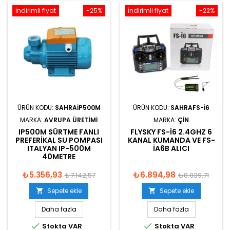
İndirimli fiyat
-25%
İndirimli fiyat
-22%
ÜRÜN KODU:
SAHRAIP500M
ÜRÜN KODU:
SAHRAFS-I6
MARKA:
AVRUPA ÜRETIMI
MARKA:
ÇIN
IP500M SÜRTME FANLI
FLYSKY FS-I6 2.4GHZ 6
PREFERIKAL SU POMPASI
KANAL KUMANDA VE FS-
ITALYAN IP-500M
IA6B ALICI
40METRE
₺5.356,93
₺6.894,98
₺7.142,57
₺8.839,71
Sepete ekle
Sepete ekle


Daha fazla
Daha fazla


Stokta VAR
Stokta VAR