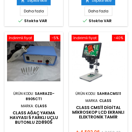
Sepete ekle
Sepete ekle


Daha fazla
Daha fazla


Stokta VAR
Stokta VAR
İndirimli fiyat
-5%
İndirimli fiyat
-40%
ÜRÜN KODU:
SAHRAZD-
ÜRÜN KODU:
SAHRACMS11
8905CT1
MARKA:
CLASS
MARKA:
CLASS
CLASS CMS11 DIGITAL
MIKROSKOP LCD EKRANLI
CLASS AĞAÇ YAKMA
ELEKTRONIK TAMIR
HAVYASI 5 FARKLI UÇLU
BUTONLU ZD8905