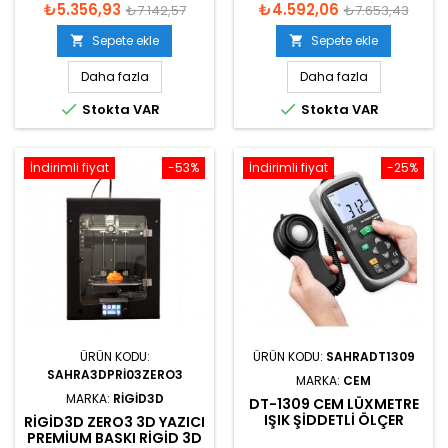
₺5.356,93
₺4.592,06
₺7.142,57
₺7.653,43
Sepete ekle
Sepete ekle


Daha fazla
Daha fazla


Stokta VAR
Stokta VAR
İndirimli fiyat
-53%
İndirimli fiyat
-25%
ÜRÜN KODU:
ÜRÜN KODU:
SAHRADT1309
SAHRA3DPRI03ZERO3
MARKA:
CEM
MARKA:
RIGID3D
DT-1309 CEM LÜXMETRE
IŞIK ŞIDDETLI ÖLÇER
RIGID3D ZERO3 3D YAZICI
PREMIUM BASKI RIGID 3D