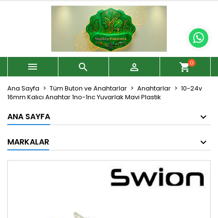
0



shopping_cart
Ana Sayfa
Tüm Buton ve Anahtarlar
Anahtarlar
10-24v
16mm Kalıcı Anahtar 1no-1nc Yuvarlak Mavi Plastik
ANA SAYFA
MARKALAR