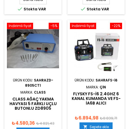


Stokta VAR
Stokta VAR
İndirimli fiyat
-5%
İndirimli fiyat
-22%
ÜRÜN KODU:
SAHRAZD-
ÜRÜN KODU:
SAHRAFS-I6
8905CT1
MARKA:
ÇIN
MARKA:
CLASS
FLYSKY FS-I6 2.4GHZ 6
KANAL KUMANDA VE FS-
CLASS AĞAÇ YAKMA
IA6B ALICI
HAVYASI 5 FARKLI UÇLU
BUTONLU ZD8905
₺6.894,98
₺8.839,71
₺4.580,36
₺4.821,43
Sepete ekle
