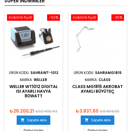
SÜPER İNDIRIMLER
İndirimli fiyat
-50%
İndirimli fiyat
-35%
ÜRÜN KODU:
SAHRAWT-1012
ÜRÜN KODU:
SAHRAMG1815
MARKA:
WELLER
MARKA:
CLASS
WELLER WT1012 DIGITAL
CLASS MG1815 AKROBAT
ISI AYARLI HAVYA
AYAKLI BÜYÜTEÇ
80WATT
₺26.200,21
₺3.837,60
₺52.400,43
₺5.904,00
Sepete ekle
Sepete ekle


Daha fazla
Daha fazla