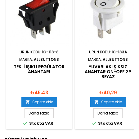
ÜRÜN KODU:
IC-113-8
ÜRÜN KODU:
IC-133A
MARKA:
ALLBUTTONS
MARKA:
ALLBUTTONS
TEKLI IŞIKLI REGÜLATOR
YUVARLAK IŞIKSIZ
ANAHTARI
ANAHTAR ON-OFF 2P
BEYAZ
₺45,43
₺40,29
Sepete ekle
Sepete ekle


Daha fazla
Daha fazla


Stokta VAR
Stokta VAR