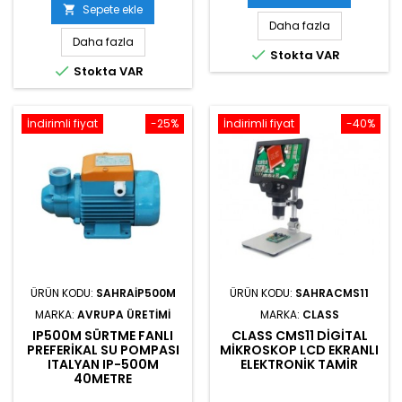
Sepete ekle

Daha fazla
Daha fazla

Stokta VAR

Stokta VAR
İndirimli fiyat
-25%
İndirimli fiyat
-40%
ÜRÜN KODU:
SAHRAIP500M
ÜRÜN KODU:
SAHRACMS11
MARKA:
AVRUPA ÜRETIMI
MARKA:
CLASS
IP500M SÜRTME FANLI
CLASS CMS11 DIGITAL
PREFERIKAL SU POMPASI
MIKROSKOP LCD EKRANLI
ITALYAN IP-500M
ELEKTRONIK TAMIR
40METRE