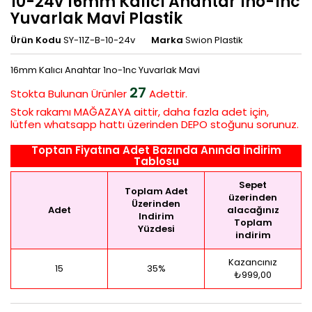
10-24v 16mm Kalıcı Anahtar 1no-1nc
Yuvarlak Mavi Plastik
Ürün Kodu
SY-11Z-B-10-24v
Marka
Swion Plastik
16mm Kalıcı Anahtar 1no-1nc Yuvarlak Mavi
27
Stokta Bulunan
Ürünler
Adettir.
Stok rakamı MAĞAZAYA aittir, daha fazla adet için,
lütfen whatsapp hattı üzerinden DEPO stoğunu sorunuz.
Toptan Fiyatına Adet Bazında Anında İndirim
Tablosu
Sepet
Toplam Adet
üzerinden
Üzerinden
Adet
alacağınız
Indirim
Toplam
Yüzdesi
indirim
Kazancınız
15
35%
₺999,00