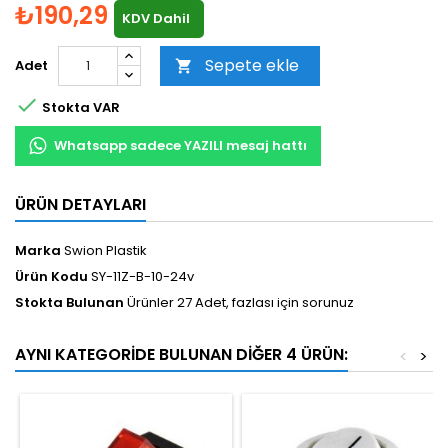
₺190,29
KDV Dahil
Sepete ekle
Adet


Stokta VAR
Whatsapp sadece YAZILI mesaj hattı
ÜRÜN DETAYLARI
Marka
Swion Plastik
Ürün Kodu
SY-11Z-B-10-24v
Stokta Bulunan
Ürünler 27 Adet, fazlası için sorunuz
AYNI KATEGORIDE BULUNAN DIĞER 4 ÜRÜN:
<
>