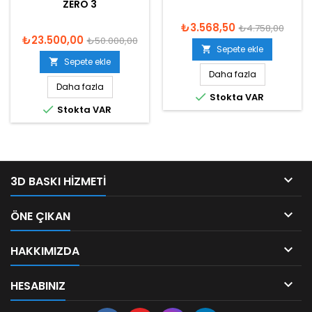
ZERO 3
₺3.568,50
₺4.758,00
₺23.500,00
₺50.000,00
Sepete ekle

Sepete ekle

Daha fazla
Daha fazla

Stokta VAR

Stokta VAR

3D BASKI HIZMETI

ÖNE ÇIKAN

HAKKIMIZDA

HESABINIZ