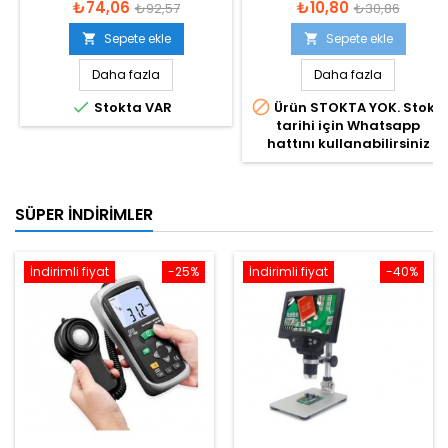
₺74,06
₺10,80
₺92,57
₺30,86
Sepete ekle
Sepete ekle


Daha fazla
Daha fazla


Stokta VAR
Ürün STOKTA YOK. Stok
tarihi için Whatsapp
hattını kullanabilirsiniz
SÜPER İNDIRIMLER
İndirimli fiyat
-25%
İndirimli fiyat
-40%