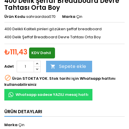
400 Delik Şeffaf Breadboard Devre
Tahtası Orta Boy
Ürün Kodu
sahraardaa070
Marka
Çin
400 Delikli Kaliteli pinleri gözüken şeffaf breadboard
400 Delik Şeffaf Breadboard Devre Tahtası Orta Boy
₺111,43
KDV Dahil
Sepete ekle
Adet


Ürün STOKTA YOK. Stok tarihi için Whatsapp hattını
kullanabilirsiniz
Whatsapp sadece YAZILI mesaj hattı
ÜRÜN DETAYLARI
Marka
Çin