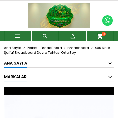
0



shopping_cart
Ana Sayfa
Plaket - BreadBoard
breadboard
400 Delik
Şeffaf Breadboard Devre Tahtası Orta Boy
ANA SAYFA
MARKALAR