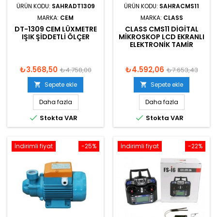
ÜRÜN KODU:
SAHRADT1309
ÜRÜN KODU:
SAHRACMS11
MARKA:
CEM
MARKA:
CLASS
DT-1309 CEM LÜXMETRE
CLASS CMS11 DIGITAL
IŞIK ŞIDDETLI ÖLÇER
MIKROSKOP LCD EKRANLI
ELEKTRONIK TAMIR
₺3.568,50
₺4.592,06
₺4.758,00
₺7.653,43
Sepete ekle
Sepete ekle


Daha fazla
Daha fazla


Stokta VAR
Stokta VAR
İndirimli fiyat
-25%
İndirimli fiyat
-22%