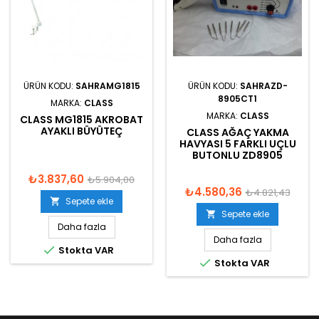
ÜRÜN KODU:
SAHRAMG1815
ÜRÜN KODU:
SAHRAZD-
8905CT1
MARKA:
CLASS
MARKA:
CLASS
CLASS MG1815 AKROBAT
AYAKLI BÜYÜTEÇ
CLASS AĞAÇ YAKMA
HAVYASI 5 FARKLI UÇLU
BUTONLU ZD8905
₺3.837,60
₺5.904,00
₺4.580,36
₺4.821,43
Sepete ekle

Sepete ekle

Daha fazla
Daha fazla

Stokta VAR

Stokta VAR