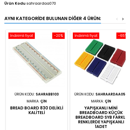
Ürün Kodu
sahraardaa070
AYNI KATEGORIDE BULUNAN DIĞER 4 ÜRÜN:
<
>
İndirimli fiyat
-20%
İndirimli fiyat
-65%
ÜRÜN KODU:
SAHRABB103
ÜRÜN KODU:
SAHRAARDAA056
MARKA:
ÇIN
MARKA:
ÇIN
BREAD BOARD 830 DELIKLI
YAPIŞKANLI MINI
KALITELI
BREADBOARD KÜÇÜK
BREADBOARD SYB FARKLI
RENKLERDE YAPIŞKANLI
1ADET