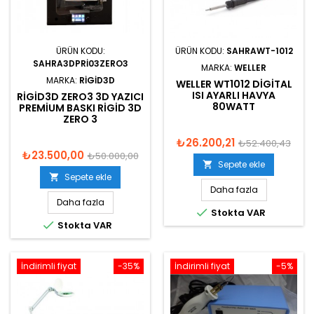
ÜRÜN KODU:
ÜRÜN KODU:
SAHRAWT-1012
SAHRA3DPRI03ZERO3
MARKA:
WELLER
MARKA:
RIGID3D
WELLER WT1012 DIGITAL
ISI AYARLI HAVYA
RIGID3D ZERO3 3D YAZICI
80WATT
PREMIUM BASKI RIGID 3D
ZERO 3
₺26.200,21
₺52.400,43
₺23.500,00
₺50.000,00
Sepete ekle

Sepete ekle

Daha fazla
Daha fazla

Stokta VAR

Stokta VAR
İndirimli fiyat
-35%
İndirimli fiyat
-5%