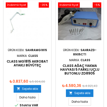
İndirimli fiyat
-35%
İndirimli fiyat
-5%
ÜRÜN KODU:
SAHRAMG1815
ÜRÜN KODU:
SAHRAZD-
8905CT1
MARKA:
CLASS
MARKA:
CLASS
CLASS MG1815 AKROBAT
AYAKLI BÜYÜTEÇ
CLASS AĞAÇ YAKMA
HAVYASI 5 FARKLI UÇLU
BUTONLU ZD8905
₺3.837,60
₺5.904,00
₺4.580,36
₺4.821,43
Sepete ekle

Sepete ekle

Daha fazla
Daha fazla

Stokta VAR