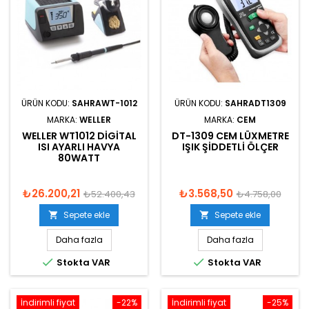
ÜRÜN KODU:
SAHRAWT-1012
ÜRÜN KODU:
SAHRADT1309
MARKA:
WELLER
MARKA:
CEM
WELLER WT1012 DIGITAL
DT-1309 CEM LÜXMETRE
ISI AYARLI HAVYA
IŞIK ŞIDDETLI ÖLÇER
80WATT
₺26.200,21
₺3.568,50
₺52.400,43
₺4.758,00
Sepete ekle
Sepete ekle


Daha fazla
Daha fazla


Stokta VAR
Stokta VAR
İndirimli fiyat
-22%
İndirimli fiyat
-25%