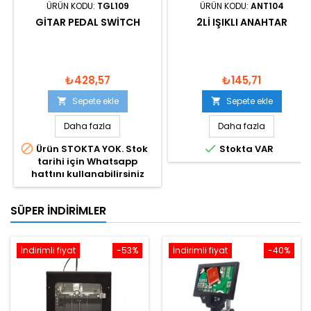
ÜRÜN KODU:
TGL109
ÜRÜN KODU:
ANT104
GITAR PEDAL SWITCH
2LI IŞIKLI ANAHTAR
₺428,57
₺145,71
Sepete ekle
Sepete ekle


Daha fazla
Daha fazla


Ürün STOKTA YOK. Stok
Stokta VAR
tarihi için Whatsapp
hattını kullanabilirsiniz
SÜPER İNDIRIMLER
İndirimli fiyat
-53%
İndirimli fiyat
-40%