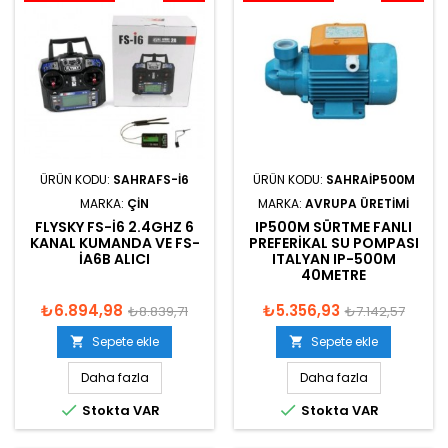
ÜRÜN KODU:
SAHRAFS-I6
ÜRÜN KODU:
SAHRAIP500M
MARKA:
ÇIN
MARKA:
AVRUPA ÜRETIMI
FLYSKY FS-I6 2.4GHZ 6
IP500M SÜRTME FANLI
KANAL KUMANDA VE FS-
PREFERIKAL SU POMPASI
IA6B ALICI
ITALYAN IP-500M
40METRE
₺6.894,98
₺5.356,93
₺8.839,71
₺7.142,57
Sepete ekle
Sepete ekle


Daha fazla
Daha fazla


Stokta VAR
Stokta VAR