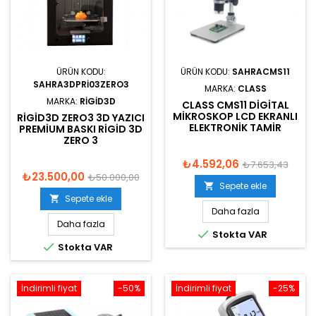
ÜRÜN KODU:
ÜRÜN KODU:
SAHRACMS11
SAHRA3DPRI03ZERO3
MARKA:
CLASS
MARKA:
RIGID3D
CLASS CMS11 DIGITAL
MIKROSKOP LCD EKRANLI
RIGID3D ZERO3 3D YAZICI
ELEKTRONIK TAMIR
PREMIUM BASKI RIGID 3D
ZERO 3
₺4.592,06
₺7.653,43
₺23.500,00
₺50.000,00
Sepete ekle

Sepete ekle

Daha fazla
Daha fazla

Stokta VAR

Stokta VAR
İndirimli fiyat
-50%
İndirimli fiyat
-25%