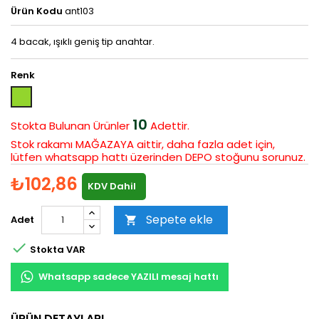
Ürün Kodu
ant103
4 bacak, ışıklı geniş tip anahtar.
Renk
Yeşil
10
Stokta Bulunan
Ürünler
Adettir.
Stok rakamı MAĞAZAYA aittir, daha fazla adet için,
lütfen whatsapp hattı üzerinden DEPO stoğunu sorunuz.
₺102,86
KDV Dahil
Sepete ekle
Adet


Stokta VAR
Whatsapp sadece YAZILI mesaj hattı
ÜRÜN DETAYLARI