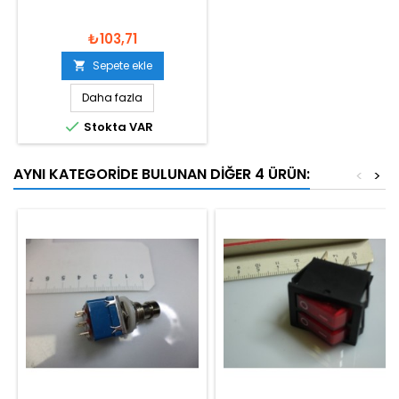
₺103,71
Sepete ekle

Daha fazla

Stokta VAR
AYNI KATEGORIDE BULUNAN DIĞER 4 ÜRÜN:
<
>