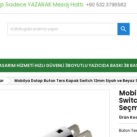
 Sadece YAZARAK Mesaj Hattı
+90 532 3796582

ASARIM HIZMETI HIZLI GÜVENLI 3BOYUTLU YAZICIDA BASKI 3B BA
ar
Mobilya Dolap Buton Ters Kapak Switch 12mm Siyah ve Beyaz 
Mobi
Swit
Seçm
Ürün Ko
Buton Te