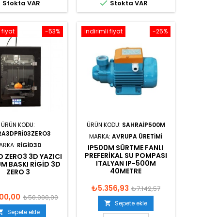


Stokta VAR
Stokta VAR
 fiyat
-53%
İndirimli fiyat
-25%
ÜRÜN KODU:
ÜRÜN KODU:
SAHRAIP500M
RA3DPRI03ZERO3
MARKA:
AVRUPA ÜRETIMI
ARKA:
RIGID3D
IP500M SÜRTME FANLI
PREFERIKAL SU POMPASI
D ZERO3 3D YAZICI
ITALYAN IP-500M
M BASKI RIGID 3D
40METRE
ZERO 3
₺5.356,93
₺7.142,57
00,00
₺50.000,00
Sepete ekle

Sepete ekle
