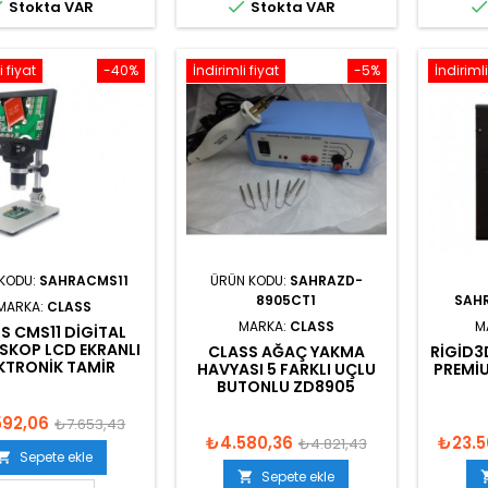


Stokta VAR
Stokta VAR
i fiyat
-40%
İndirimli fiyat
-5%
İndirimli
KODU:
SAHRACMS11
ÜRÜN KODU:
SAHRAZD-
8905CT1
SAH
MARKA:
CLASS
MARKA:
CLASS
M
S CMS11 DIGITAL
SKOP LCD EKRANLI
CLASS AĞAÇ YAKMA
RIGID3
KTRONIK TAMIR
HAVYASI 5 FARKLI UÇLU
PREMIU
BUTONLU ZD8905
592,06
₺7.653,43
₺4.580,36
₺23.5
₺4.821,43
Sepete ekle

Sepete ekle
