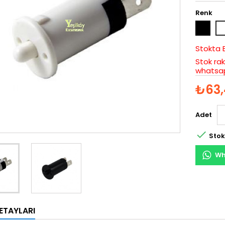
Renk
Siyah
Be
Stokta 
Stok rak
whatsap
₺63,
Adet

Stok
Wh
ETAYLARI