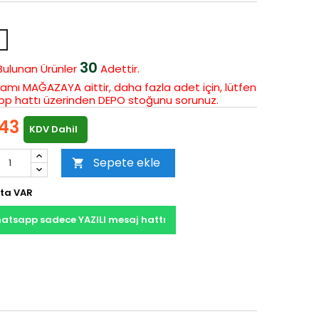
yaz
30
Bulunan
Ürünler
Adettir.
amı MAĞAZAYA aittir, daha fazla adet için, lütfen
p hattı üzerinden DEPO stoğunu sorunuz.
43
KDV Dahil
Sepete ekle

ta VAR
atsapp sadece YAZILI mesaj hattı