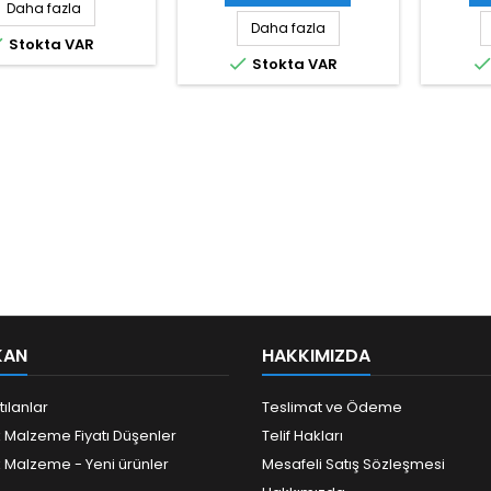
Daha fazla
Daha fazla

Stokta VAR

Stokta VAR
KAN
HAKKIMIZDA
tılanlar
Teslimat ve Ödeme
k Malzeme Fiyatı Düşenler
Telif Hakları
k Malzeme - Yeni ürünler
Mesafeli Satış Sözleşmesi