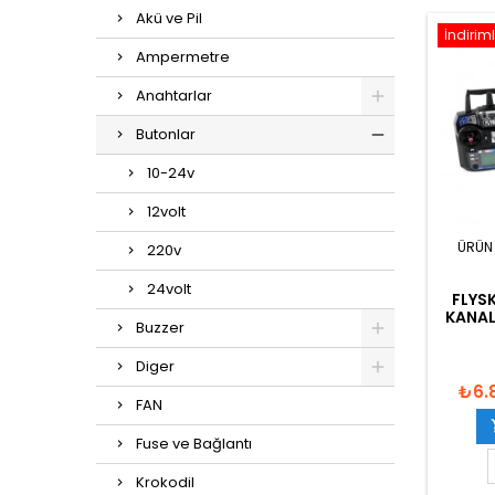
Akü ve Pil
İndiriml
Ampermetre
Anahtarlar
Butonlar
10-24v
12volt
ÜRÜN
220v
24volt
FLYSK
KANAL
Buzzer
Diger
₺6.
FAN
Fuse ve Bağlantı
Krokodil