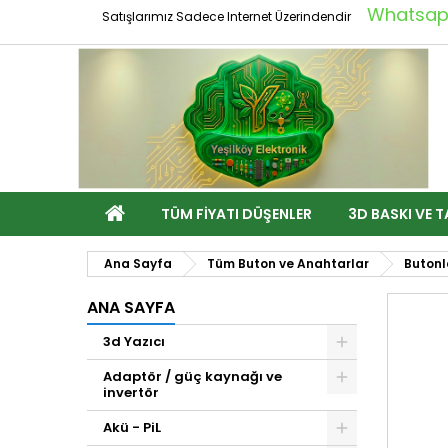
Whatsapp
Satışlarımız Sadece Internet Üzerindendir
TÜM FIYATI DÜŞENLER
3D BASKI VE T
Ana Sayfa
Tüm Buton ve Anahtarlar
Butonl
ANA SAYFA
3d Yazıcı
Adaptör / güç kaynağı ve
invertör
Akü - PiL