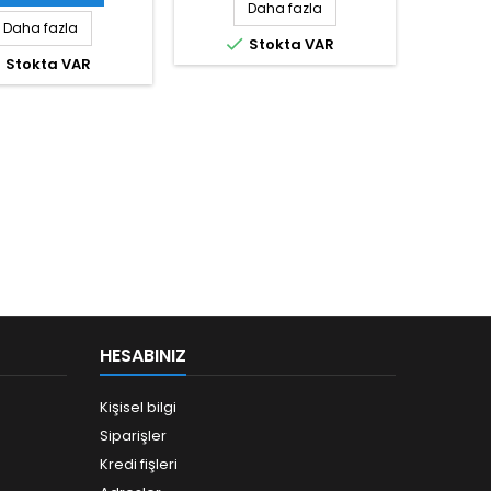
Daha fazla
Daha fazla

Stokta VAR

Stokta VAR
HESABINIZ
Kişisel bilgi
Siparişler
Kredi fişleri