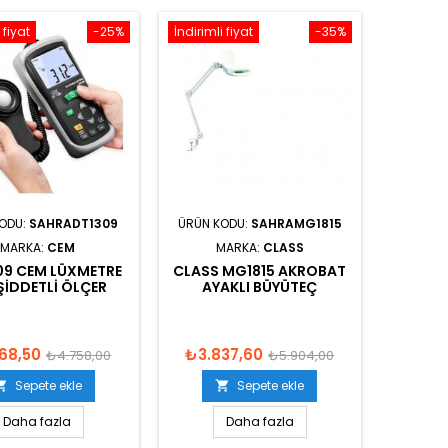
 fiyat
-25%
İndirimli fiyat
-35%
KODU:
SAHRADT1309
ÜRÜN KODU:
SAHRAMG1815
MARKA:
CEM
MARKA:
CLASS
09 CEM LÜXMETRE
CLASS MG1815 AKROBAT
 ŞIDDETLI ÖLÇER
AYAKLI BÜYÜTEÇ
68,50
₺3.837,60
₺4.758,00
₺5.904,00
Sepete ekle
Sepete ekle


Daha fazla
Daha fazla