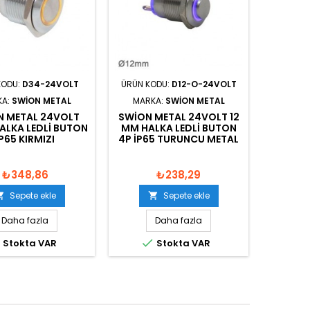
KODU:
D34-24VOLT
ÜRÜN KODU:
D12-O-24VOLT
KA:
SWION METAL
MARKA:
SWION METAL
N METAL 24VOLT
SWION METAL 24VOLT 12
ALKA LEDLI BUTON
MM HALKA LEDLI BUTON
IP65 KIRMIZI
4P IP65 TURUNCU METAL
₺348,86
₺238,29
Sepete ekle
Sepete ekle


Daha fazla
Daha fazla


Stokta VAR
Stokta VAR