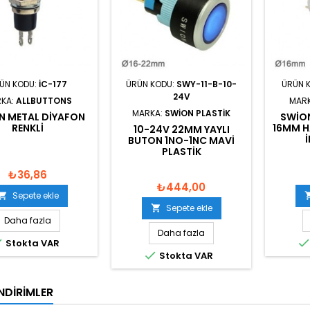
ÜN KODU:
IC-177
ÜRÜN KODU:
SWY-11-B-10-
ÜRÜN 
24V
KA:
ALLBUTTONS
MAR
MARKA:
SWION PLASTIK
N METAL DIYAFON
SWIO
RENKLI
16MM H
10-24V 22MM YAYLI
BUTON 1NO-1NC MAVI
PLASTIK
₺36,86
₺444,00
Sepete ekle

Sepete ekle

Daha fazla
Daha fazla

Stokta VAR

Stokta VAR
NDIRIMLER