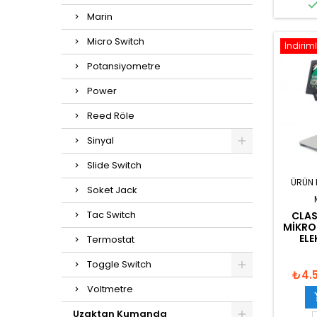
Marin
Micro Switch
İndiriml
Potansiyometre
Power
Reed Röle
Sinyal
Slide Switch
ÜRÜN 
Soket Jack
Tac Switch
CLAS
MIKRO
ELE
Termostat
Toggle Switch
₺4.
Voltmetre
Uzaktan Kumanda