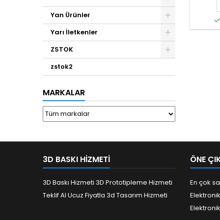
Yan Ürünler
Yarı İletkenler
ZSTOK
zstok2
MARKALAR
3D BASKI HIZMETI
ÖNE ÇI
3D Baskı Hizmeti 3D Prototipleme Hizmeti
En çok sa
Teklif Al Ucuz Fiyatla 3d Tasarım Hizmeti
Elektroni
Elektroni