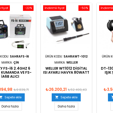
i fiyat
-22%
İndirimli fiyat
-50%
İndirimli
 KODU:
SAHRAFS-I6
ÜRÜN KODU:
SAHRAWT-1012
ÜRÜN 
MARKA:
ÇIN
MARKA:
WELLER
Y FS-I6 2.4GHZ 6
WELLER WT1012 DIGITAL
DT-13
 KUMANDA VE FS-
ISI AYARLI HAVYA 80WATT
IŞIK
IA6B ALICI
894,98
₺26.200,21
₺3.5
₺8.839,71
₺52.400,43
Sepete ekle
Sepete ekle


Daha fazla
Daha fazla