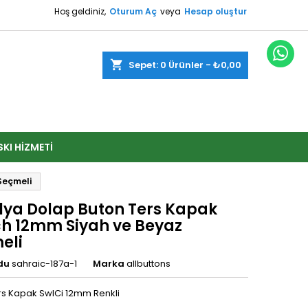
Hoş geldiniz,
Oturum Aç
veya
Hesap oluştur
shopping_cart
Sepet:
0
Ürünler - ₺0,00
SKI HIZMETI
Seçmeli
lya Dolap Buton Ters Kapak
ch 12mm Siyah ve Beyaz
eli
du
sahraic-187a-1
Marka
allbuttons
rs Kapak SwICi 12mm Renkli