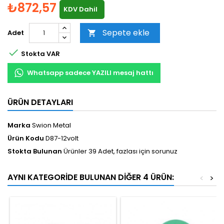
₺872,57
KDV Dahil
Sepete ekle
Adet


Stokta VAR
Whatsapp sadece YAZILI mesaj hattı
ÜRÜN DETAYLARI
Marka
Swion Metal
Ürün Kodu
D87-12volt
Stokta Bulunan
Ürünler 39 Adet, fazlası için sorunuz
AYNI KATEGORIDE BULUNAN DIĞER 4 ÜRÜN:
<
>