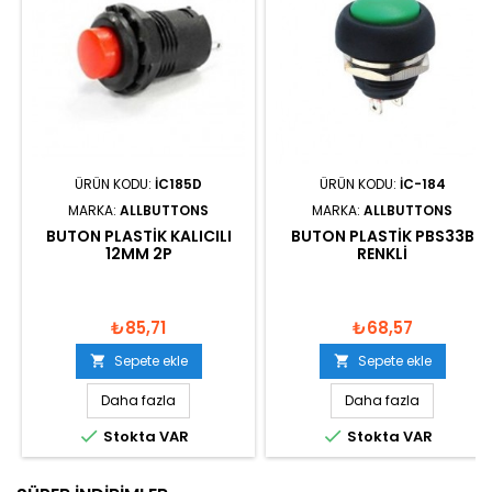
ÜRÜN KODU:
IC185D
ÜRÜN KODU:
IC-184
MARKA:
ALLBUTTONS
MARKA:
ALLBUTTONS
BUTON PLASTIK KALICILI
BUTON PLASTIK PBS33B
12MM 2P
RENKLI
₺85,71
₺68,57
Sepete ekle
Sepete ekle


Daha fazla
Daha fazla


Stokta VAR
Stokta VAR