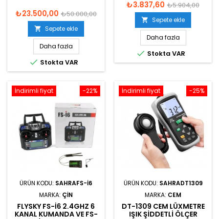
₺3.837,60
₺5.904,00
₺23.500,00
₺50.000,00
Sepete ekle

Sepete ekle

Daha fazla
Daha fazla

Stokta VAR

Stokta VAR
İndirimli fiyat
-22%
İndirimli fiyat
-25%
ÜRÜN KODU:
SAHRAFS-I6
ÜRÜN KODU:
SAHRADT1309
MARKA:
ÇIN
MARKA:
CEM
FLYSKY FS-I6 2.4GHZ 6
DT-1309 CEM LÜXMETRE
KANAL KUMANDA VE FS-
IŞIK ŞIDDETLI ÖLÇER