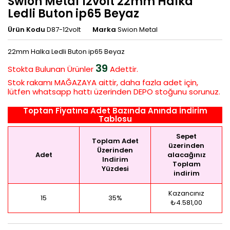
Swion Metal 12volt 22mm Halka
Ledli Buton ip65 Beyaz
Ürün Kodu
D87-12volt
Marka
Swion Metal
22mm Halka Ledli Buton ip65 Beyaz
39
Stokta Bulunan
Ürünler
Adettir.
Stok rakamı MAĞAZAYA aittir, daha fazla adet için,
lütfen whatsapp hattı üzerinden DEPO stoğunu sorunuz.
Toptan Fiyatına Adet Bazında Anında İndirim
Tablosu
Sepet
Toplam Adet
üzerinden
Üzerinden
Adet
alacağınız
Indirim
Toplam
Yüzdesi
indirim
Kazancınız
15
35%
₺4.581,00