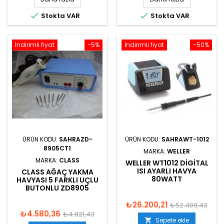


Stokta VAR
Stokta VAR
İndirimli fiyat
-5%
İndirimli fiyat
-50%
ÜRÜN KODU:
SAHRAZD-
ÜRÜN KODU:
SAHRAWT-1012
8905CT1
MARKA:
WELLER
MARKA:
CLASS
WELLER WT1012 DIGITAL
ISI AYARLI HAVYA
CLASS AĞAÇ YAKMA
80WATT
HAVYASI 5 FARKLI UÇLU
BUTONLU ZD8905
₺26.200,21
₺52.400,43
₺4.580,36
₺4.821,43
Sepete ekle
