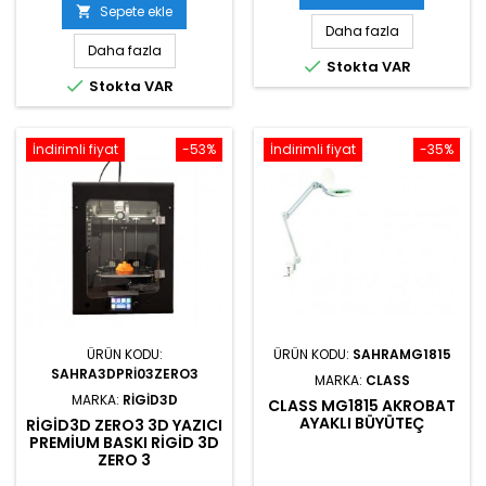
Sepete ekle

Daha fazla
Daha fazla

Stokta VAR

Stokta VAR
İndirimli fiyat
-53%
İndirimli fiyat
-35%
ÜRÜN KODU:
ÜRÜN KODU:
SAHRAMG1815
SAHRA3DPRI03ZERO3
MARKA:
CLASS
MARKA:
RIGID3D
CLASS MG1815 AKROBAT
AYAKLI BÜYÜTEÇ
RIGID3D ZERO3 3D YAZICI
PREMIUM BASKI RIGID 3D
ZERO 3