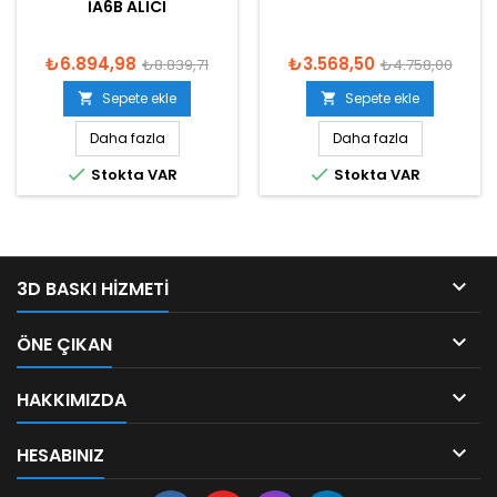
IA6B ALICI
₺6.894,98
₺3.568,50
₺8.839,71
₺4.758,00
Sepete ekle
Sepete ekle


Daha fazla
Daha fazla


Stokta VAR
Stokta VAR

3D BASKI HIZMETI

ÖNE ÇIKAN

HAKKIMIZDA

HESABINIZ