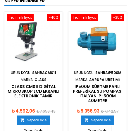
SÜPER İNDIRIMLER
İndirimli fiyat
-40%
İndirimli fiyat
-25%
ÜRÜN KODU:
SAHRACMS11
ÜRÜN KODU:
SAHRAIP500M
MARKA:
CLASS
MARKA:
AVRUPA ÜRETIMI
CLASS CMS11 DIGITAL
IP500M SÜRTME FANLI
MIKROSKOP LCD EKRANLI
PREFERIKAL SU POMPASI
ELEKTRONIK TAMIR
ITALYAN IP-500M
40METRE
₺4.592,06
₺5.356,93
₺7.653,43
₺7.142,57
Sepete ekle
Sepete ekle


Daha fazla
Daha fazla