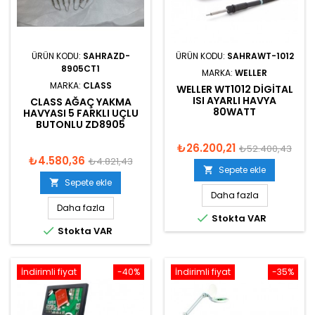
ÜRÜN KODU:
SAHRAZD-
ÜRÜN KODU:
SAHRAWT-1012
8905CT1
MARKA:
WELLER
MARKA:
CLASS
WELLER WT1012 DIGITAL
ISI AYARLI HAVYA
CLASS AĞAÇ YAKMA
80WATT
HAVYASI 5 FARKLI UÇLU
BUTONLU ZD8905
₺26.200,21
₺52.400,43
₺4.580,36
₺4.821,43
Sepete ekle

Sepete ekle

Daha fazla
Daha fazla

Stokta VAR

Stokta VAR
İndirimli fiyat
-40%
İndirimli fiyat
-35%