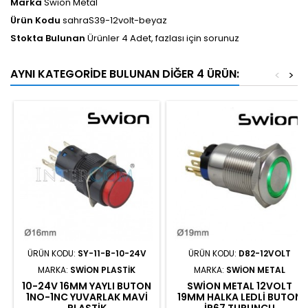
Marka
Swion Metal
Ürün Kodu
sahraS39-12volt-beyaz
Stokta Bulunan
Ürünler 4 Adet, fazlası için sorunuz
AYNI KATEGORIDE BULUNAN DIĞER 4 ÜRÜN:
<
>
ÜRÜN KODU:
SY-11-B-10-24V
ÜRÜN KODU:
D82-12VOLT
MARKA:
SWION PLASTIK
MARKA:
SWION METAL
10-24V 16MM YAYLI BUTON
SWION METAL 12VOLT
1NO-1NC YUVARLAK MAVI
19MM HALKA LEDLI BUTON