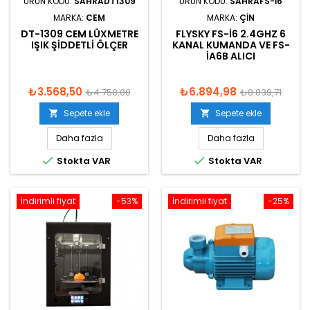
ÜRÜN KODU:
SAHRADT1309
ÜRÜN KODU:
SAHRAFS-I6
MARKA:
CEM
MARKA:
ÇIN
DT-1309 CEM LÜXMETRE
FLYSKY FS-I6 2.4GHZ 6
IŞIK ŞIDDETLI ÖLÇER
KANAL KUMANDA VE FS-
IA6B ALICI
₺3.568,50
₺6.894,98
₺4.758,00
₺8.839,71
Sepete ekle
Sepete ekle


Daha fazla
Daha fazla


Stokta VAR
Stokta VAR
İndirimli fiyat
-53%
İndirimli fiyat
-25%