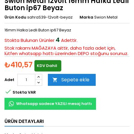
Swion Metal 12volt 16mm Halka Ledli
Buton ip67 Beyaz
Ürün Kodu
sahraS39-12volt-beyaz
Marka
Swion Metal
16mm Halka Ledli Buton ip67 Beyaz
4
Stokta Bulunan
Ürünler
Adettir.
Stok rakamı MAĞAZAYA aittir, daha fazla adet için,
lütfen whatsapp hattı üzerinden DEPO stoğunu sorunuz.
₺410,57
KDV Dahil
Sepete ekle
Adet


Stokta VAR
Whatsapp sadece YAZILI mesaj hattı
ÜRÜN DETAYLARI