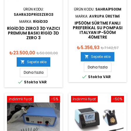
ÜRÜN KODU:
ÜRÜN KODU:
SAHRAIP500M
SAHRA3DPRI03ZERO3
MARKA:
AVRUPA ÜRETIMI
MARKA:
RIGID3D
IP500M SÜRTME FANLI
PREFERIKAL SU POMPASI
RIGID3D ZERO3 3D YAZICI
ITALYAN IP-500M
PREMIUM BASKI RIGID 3D
40METRE
ZERO 3
₺5.356,93
₺7.142,57
₺23.500,00
₺50.000,00
Sepete ekle

Sepete ekle

Daha fazla
Daha fazla

Stokta VAR

Stokta VAR
İndirimli fiyat
-5%
İndirimli fiyat
-50%