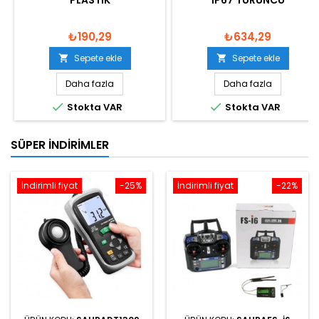
PLASTIK
IP67 TURUNCU
₺190,29
₺634,29
Sepete ekle
Sepete ekle


Daha fazla
Daha fazla


Stokta VAR
Stokta VAR
SÜPER İNDIRIMLER
İndirimli fiyat
-25%
İndirimli fiyat
-22%