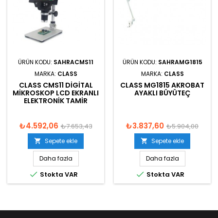
ÜRÜN KODU:
SAHRACMS11
ÜRÜN KODU:
SAHRAMG1815
MARKA:
CLASS
MARKA:
CLASS
CLASS CMS11 DIGITAL
CLASS MG1815 AKROBAT
MIKROSKOP LCD EKRANLI
AYAKLI BÜYÜTEÇ
ELEKTRONIK TAMIR
₺4.592,06
₺3.837,60
₺7.653,43
₺5.904,00
Sepete ekle
Sepete ekle


Daha fazla
Daha fazla


Stokta VAR
Stokta VAR