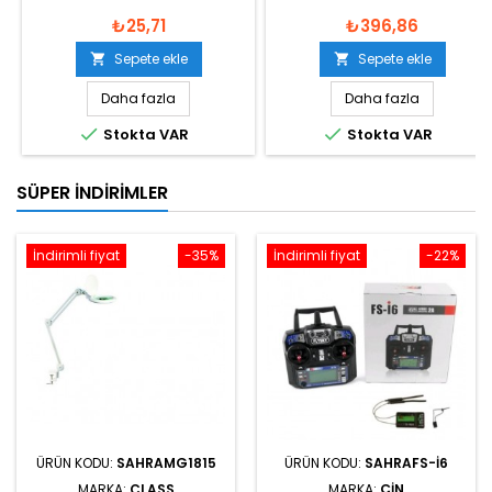
₺25,71
₺396,86
Sepete ekle
Sepete ekle


Daha fazla
Daha fazla


Stokta VAR
Stokta VAR
SÜPER İNDIRIMLER
İndirimli fiyat
-35%
İndirimli fiyat
-22%
ÜRÜN KODU:
SAHRAMG1815
ÜRÜN KODU:
SAHRAFS-I6
MARKA:
CLASS
MARKA:
ÇIN