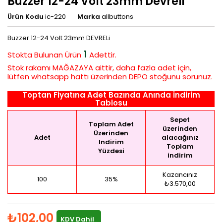
Buzzer 12-24 Volt 23mm Devreli
Ürün Kodu
ic-220
Marka
allbuttons
Buzzer 12-24 Volt 23mm DEVRELi
1
Stokta Bulunan
Ürün
Adettir.
Stok rakamı MAĞAZAYA aittir, daha fazla adet için,
lütfen whatsapp hattı üzerinden DEPO stoğunu sorunuz.
Toptan Fiyatına Adet Bazında Anında İndirim
Tablosu
Sepet
Toplam Adet
üzerinden
Üzerinden
Adet
alacağınız
Indirim
Toplam
Yüzdesi
indirim
Kazancınız
100
35%
₺3.570,00
₺102,00
KDV Dahil