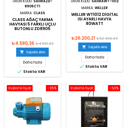
ÜRÜN KODU:
SAHRAZD-
ÜRÜN KODU:
SAHRAWT-1012
8905CT1
MARKA:
WELLER
MARKA:
CLASS
WELLER WT1012 DIGITAL
ISI AYARLI HAVYA
CLASS AĞAÇ YAKMA
80WATT
HAVYASI 5 FARKLI UÇLU
BUTONLU ZD8905
₺26.200,21
₺52.400,43
₺4.580,36
₺4.821,43
Sepete ekle

Sepete ekle

Daha fazla
Daha fazla

Stokta VAR

Stokta VAR
İndirimli fiyat
-25%
İndirimli fiyat
-53%