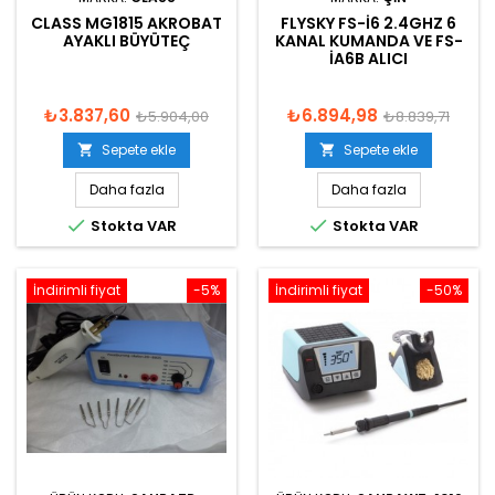
CLASS MG1815 AKROBAT
FLYSKY FS-I6 2.4GHZ 6
AYAKLI BÜYÜTEÇ
KANAL KUMANDA VE FS-
IA6B ALICI
₺3.837,60
₺6.894,98
₺5.904,00
₺8.839,71
Sepete ekle
Sepete ekle


Daha fazla
Daha fazla


Stokta VAR
Stokta VAR
İndirimli fiyat
-5%
İndirimli fiyat
-50%