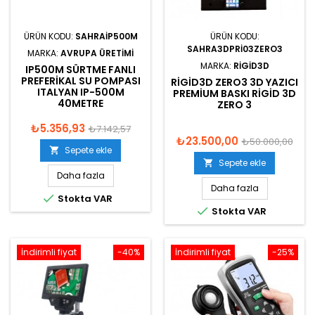
ÜRÜN KODU:
SAHRAIP500M
ÜRÜN KODU:
SAHRA3DPRI03ZERO3
MARKA:
AVRUPA ÜRETIMI
MARKA:
RIGID3D
IP500M SÜRTME FANLI
PREFERIKAL SU POMPASI
RIGID3D ZERO3 3D YAZICI
ITALYAN IP-500M
PREMIUM BASKI RIGID 3D
40METRE
ZERO 3
₺5.356,93
₺7.142,57
₺23.500,00
₺50.000,00
Sepete ekle

Sepete ekle

Daha fazla
Daha fazla

Stokta VAR

Stokta VAR
İndirimli fiyat
-40%
İndirimli fiyat
-25%