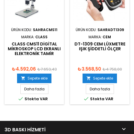
ÜRÜN KODU:
SAHRACMS11
ÜRÜN KODU:
SAHRADT1309
MARKA:
CLASS
MARKA:
CEM
CLASS CMS11 DIGITAL
DT-1309 CEM LÜXMETRE
MIKROSKOP LCD EKRANLI
IŞIK ŞIDDETLI ÖLÇER
ELEKTRONIK TAMIR
₺4.592,06
₺3.568,50
₺7.653,43
₺4.758,00
Sepete ekle
Sepete ekle


Daha fazla
Daha fazla


Stokta VAR
Stokta VAR

3D BASKI HIZMETI