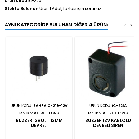
Ürün Kodu
ic-220
Stokta Bulunan
Ürün 1 Adet, fazlası için sorunuz
AYNI KATEGORIDE BULUNAN DIĞER 4 ÜRÜN:
<
>
ÜRÜN KODU:
SAHRAIC-219-12V
ÜRÜN KODU:
IC-221A
MARKA:
ALLBUTTONS
MARKA:
ALLBUTTONS
BUZZER 12VOLT 12MM
BUZZER 12V KABLOLU
DEVRELI
DEVRELI SIREN