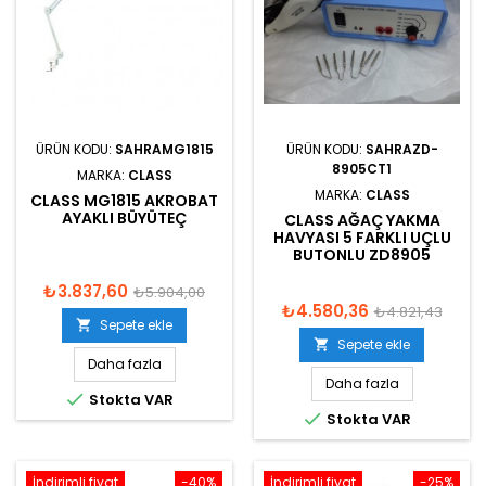
ÜRÜN KODU:
SAHRAMG1815
ÜRÜN KODU:
SAHRAZD-
8905CT1
MARKA:
CLASS
MARKA:
CLASS
CLASS MG1815 AKROBAT
AYAKLI BÜYÜTEÇ
CLASS AĞAÇ YAKMA
HAVYASI 5 FARKLI UÇLU
BUTONLU ZD8905
₺3.837,60
₺5.904,00
₺4.580,36
₺4.821,43
Sepete ekle

Sepete ekle

Daha fazla
Daha fazla

Stokta VAR

Stokta VAR
İndirimli fiyat
-40%
İndirimli fiyat
-25%