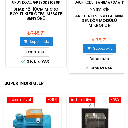
ÜRÜN KODU:
GP2Y0D810Z0F
ÜRÜN KODU:
SAHRAARDAA111
SHARP 2-10CM MICRO
MARKA:
ÇIN
BOYUT KIZILÖTESI MESAFE
ARDUINO SES ALGILAMA
SENSÖRÜ
SENSÖR MODÜLÜ
MIKROFON
₺745,71
₺79,71
Sepete ekle

Sepete ekle

Daha fazla
Daha fazla

Stokta VAR

Stokta VAR
SÜPER İNDIRIMLER
İndirimli fiyat
-25%
İndirimli fiyat
-53%