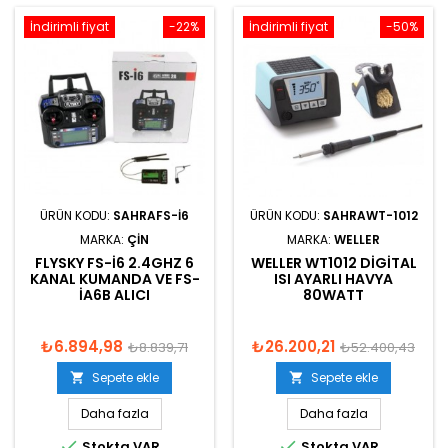
İndirimli fiyat
-22%
İndirimli fiyat
-50%
ÜRÜN KODU:
SAHRAFS-I6
ÜRÜN KODU:
SAHRAWT-1012
MARKA:
ÇIN
MARKA:
WELLER
FLYSKY FS-I6 2.4GHZ 6
WELLER WT1012 DIGITAL
KANAL KUMANDA VE FS-
ISI AYARLI HAVYA
IA6B ALICI
80WATT
₺6.894,98
₺26.200,21
₺8.839,71
₺52.400,43
Sepete ekle
Sepete ekle


Daha fazla
Daha fazla


Stokta VAR
Stokta VAR