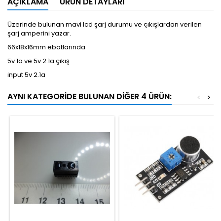
AÇIKLAMA
ÜRÜN DETAYLARI
Üzerinde bulunan mavi lcd şarj durumu ve çıkışlardan verilen
şarj amperini yazar.
66x18x16mm ebatlarında
5v 1a ve 5v 2.1a çıkış
input 5v 2.1a
AYNI KATEGORIDE BULUNAN DIĞER 4 ÜRÜN:
<
>