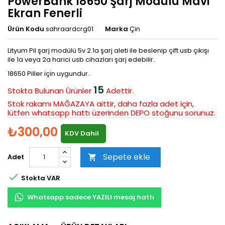
PowerBank 18650 Şarj Modülü Mavi
Ekran Fenerli
Ürün Kodu
sahraardcrg01
Marka
Çin
Lityum Pil şarj modülü 5v 2.1a şarj aleti ile beslenip çift usb çıkışı
ile 1a veya 2a harici usb cihazları şarj edebilir.
18650 Piller için uygundur.
15
Stokta Bulunan
Ürünler
Adettir.
Stok rakamı MAĞAZAYA aittir, daha fazla adet için,
lütfen whatsapp hattı üzerinden DEPO stoğunu sorunuz.
₺300,00
KDV Dahil
Sepete ekle
Adet


Stokta VAR
Whatsapp sadece YAZILI mesaj hattı