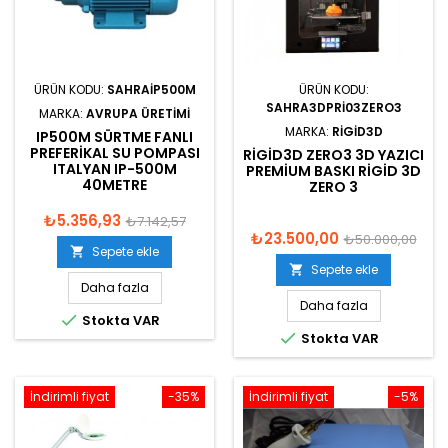
ÜRÜN KODU:
SAHRAIP500M
ÜRÜN KODU:
SAHRA3DPRI03ZERO3
MARKA:
AVRUPA ÜRETIMI
MARKA:
RIGID3D
IP500M SÜRTME FANLI
PREFERIKAL SU POMPASI
RIGID3D ZERO3 3D YAZICI
ITALYAN IP-500M
PREMIUM BASKI RIGID 3D
40METRE
ZERO 3
₺5.356,93
₺7.142,57
₺23.500,00
₺50.000,00
Sepete ekle

Sepete ekle

Daha fazla
Daha fazla

Stokta VAR

Stokta VAR
İndirimli fiyat
-35%
İndirimli fiyat
-5%