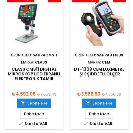
ÜRÜN KODU:
SAHRACMS11
ÜRÜN KODU:
SAHRADT1309
MARKA:
CLASS
MARKA:
CEM
CLASS CMS11 DIGITAL
DT-1309 CEM LÜXMETRE
MIKROSKOP LCD EKRANLI
IŞIK ŞIDDETLI ÖLÇER
ELEKTRONIK TAMIR
₺4.592,06
₺3.568,50
₺7.653,43
₺4.758,00
Sepete ekle
Sepete ekle


Daha fazla
Daha fazla


Stokta VAR
Stokta VAR