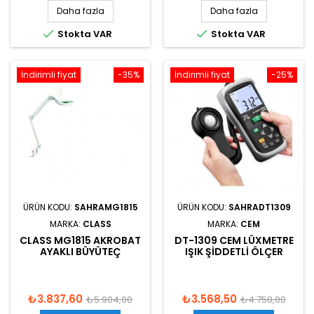
Daha fazla
Daha fazla


Stokta VAR
Stokta VAR
İndirimli fiyat
-35%
İndirimli fiyat
-25%
ÜRÜN KODU:
SAHRAMG1815
ÜRÜN KODU:
SAHRADT1309
MARKA:
CLASS
MARKA:
CEM
CLASS MG1815 AKROBAT
DT-1309 CEM LÜXMETRE
AYAKLI BÜYÜTEÇ
IŞIK ŞIDDETLI ÖLÇER
₺3.837,60
₺3.568,50
₺5.904,00
₺4.758,00