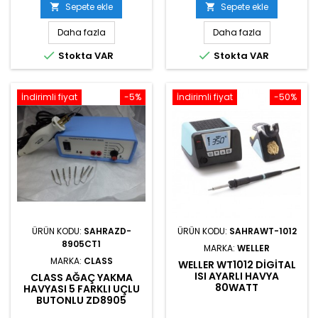
Sepete ekle
Sepete ekle


Daha fazla
Daha fazla


Stokta VAR
Stokta VAR
İndirimli fiyat
-5%
İndirimli fiyat
-50%
ÜRÜN KODU:
SAHRAZD-
ÜRÜN KODU:
SAHRAWT-1012
8905CT1
MARKA:
WELLER
MARKA:
CLASS
WELLER WT1012 DIGITAL
ISI AYARLI HAVYA
CLASS AĞAÇ YAKMA
80WATT
HAVYASI 5 FARKLI UÇLU
BUTONLU ZD8905