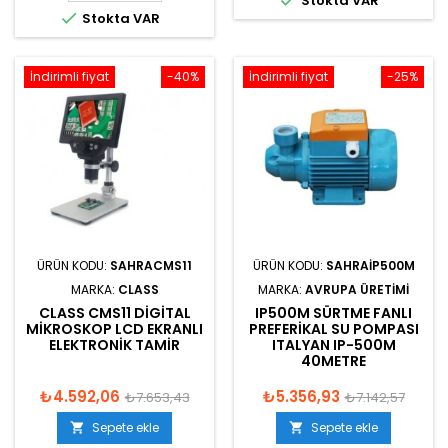

Stokta VAR

Stokta VAR
İndirimli fiyat
-40%
İndirimli fiyat
-25%
ÜRÜN KODU:
SAHRACMS11
ÜRÜN KODU:
SAHRAIP500M
MARKA:
CLASS
MARKA:
AVRUPA ÜRETIMI
CLASS CMS11 DIGITAL
IP500M SÜRTME FANLI
MIKROSKOP LCD EKRANLI
PREFERIKAL SU POMPASI
ELEKTRONIK TAMIR
ITALYAN IP-500M
40METRE
₺4.592,06
₺5.356,93
₺7.653,43
₺7.142,57
Sepete ekle
Sepete ekle

