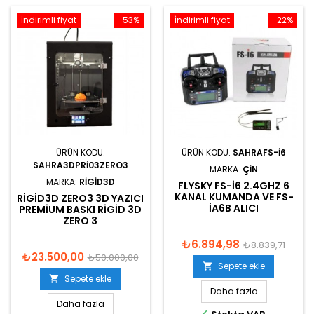
İndirimli fiyat
-53%
İndirimli fiyat
-22%
ÜRÜN KODU:
ÜRÜN KODU:
SAHRAFS-I6
SAHRA3DPRI03ZERO3
MARKA:
ÇIN
MARKA:
RIGID3D
FLYSKY FS-I6 2.4GHZ 6
KANAL KUMANDA VE FS-
RIGID3D ZERO3 3D YAZICI
IA6B ALICI
PREMIUM BASKI RIGID 3D
ZERO 3
₺6.894,98
₺8.839,71
₺23.500,00
₺50.000,00
Sepete ekle

Sepete ekle

Daha fazla
Daha fazla