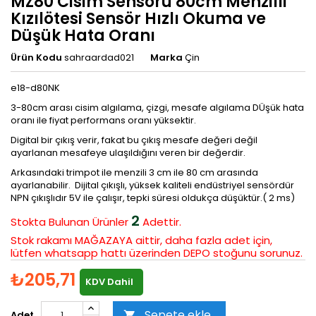
MZ80 Cisim Sensörü 80cm Menzilli
Kızılötesi Sensör Hızlı Okuma ve
Düşük Hata Oranı
Ürün Kodu
sahraardad021
Marka
Çin
e18-d80NK
3-80cm arası cisim algılama, çizgi, mesafe algılama DÜşük hata
oranı ile fiyat performans oranı yüksektir.
Digital bir çıkış verir, fakat bu çıkış mesafe değeri değil
ayarlanan mesafeye ulaşıldığını veren bir değerdir.
Arkasındaki trimpot ile menzili 3 cm ile 80 cm arasında
ayarlanabilir. Dijital çıkışlı, yüksek kaliteli endüstriyel sensördür
NPN çıkışlıdır 5V ile çalışır, tepki süresi oldukça düşüktür.( 2 ms)
2
Stokta Bulunan
Ürünler
Adettir.
Stok rakamı MAĞAZAYA aittir, daha fazla adet için,
lütfen whatsapp hattı üzerinden DEPO stoğunu sorunuz.
₺205,71
KDV Dahil
Sepete ekle
Adet
