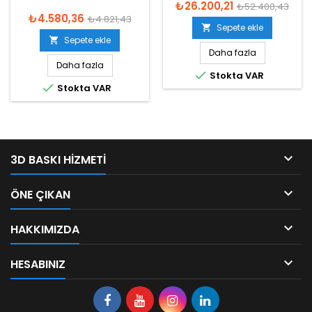
₺26.200,21
₺52.400,43
₺4.580,36
₺4.821,43
Sepete ekle

Sepete ekle

Daha fazla
Daha fazla

Stokta VAR

Stokta VAR

3D BASKI HIZMETI

ÖNE ÇIKAN

HAKKIMIZDA

HESABINIZ