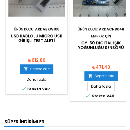
ÜRÜN KODU:
ARDABKW108
ÜRÜN KODU:
ARDACNB048
USB KABLOLU MICRO USB
MARKA:
ÇIN
GIRIŞLI TEST ALETI
GY-30 DIGITAL IŞIK
YOĞUNLUĞU SENSÖRÜ
₺612,86
₺471,43
Sepete ekle

Sepete ekle

Daha fazla
Daha fazla

Stokta VAR

Stokta VAR
SÜPER İNDIRIMLER