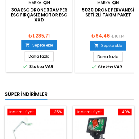
MARKA:
ÇIN
MARKA:
ÇIN
30A ESC DRONE 30AMPER
5030 DRONE PERVANESI
ESC FIRÇASIZ MOTOR ESC
SETI 2LI TAKIM PAKET
XXD
₺1.285,71
₺64,46
₺161,14
Sepete ekle

Sepete ekle

Daha fazla
Daha fazla

Stokta VAR

Stokta VAR
SÜPER İNDIRIMLER
İndirimli fiyat
-35%
İndirimli fiyat
-40%