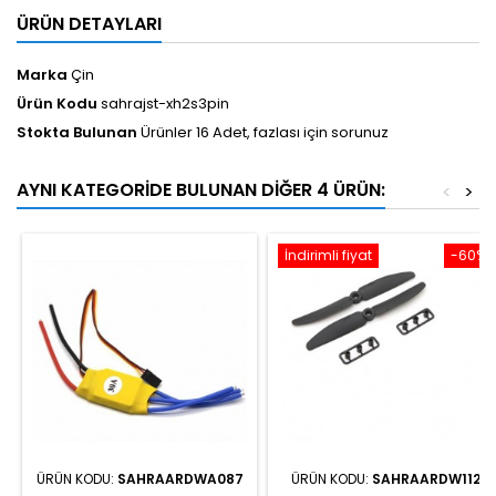
ÜRÜN DETAYLARI
Marka
Çin
Ürün Kodu
sahrajst-xh2s3pin
Stokta Bulunan
Ürünler 16 Adet, fazlası için sorunuz
AYNI KATEGORIDE BULUNAN DIĞER 4 ÜRÜN:
<
>
İndirimli fiyat
-60%
ÜRÜN KODU:
SAHRAARDWA087
ÜRÜN KODU:
SAHRAARDW112