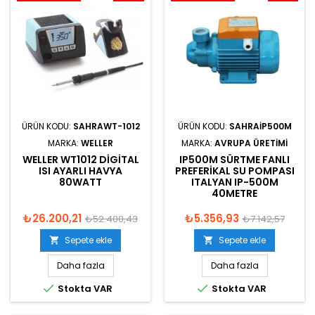
ÜRÜN KODU:
SAHRAWT-1012
ÜRÜN KODU:
SAHRAIP500M
MARKA:
WELLER
MARKA:
AVRUPA ÜRETIMI
WELLER WT1012 DIGITAL
IP500M SÜRTME FANLI
ISI AYARLI HAVYA
PREFERIKAL SU POMPASI
80WATT
ITALYAN IP-500M
40METRE
₺26.200,21
₺5.356,93
₺52.400,43
₺7.142,57
Sepete ekle
Sepete ekle


Daha fazla
Daha fazla


Stokta VAR
Stokta VAR