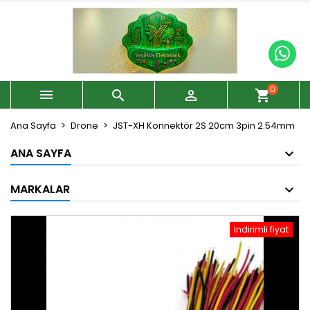
0



shopping_cart
Ana Sayfa
Drone
JST-XH Konnektör 2S 20cm 3pin 2.54mm
ANA SAYFA
MARKALAR
İndirimli fiyat