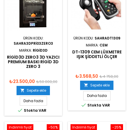
ÜRÜN KODU:
ÜRÜN KODU:
SAHRADT1309
SAHRA3DPRI03ZERO3
MARKA:
CEM
MARKA:
RIGID3D
DT-1309 CEM LÜXMETRE
IŞIK ŞIDDETLI ÖLÇER
RIGID3D ZERO3 3D YAZICI
PREMIUM BASKI RIGID 3D
ZERO 3
₺3.568,50
₺4.758,00
₺23.500,00
₺50.000,00
Sepete ekle

Sepete ekle

Daha fazla
Daha fazla

Stokta VAR

Stokta VAR
İndirimli fiyat
-50%
İndirimli fiyat
-25%