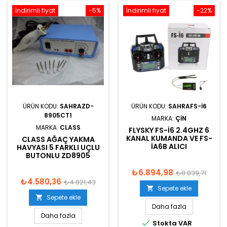
İndirimli fiyat
-5%
İndirimli fiyat
-22%
ÜRÜN KODU:
SAHRAZD-
ÜRÜN KODU:
SAHRAFS-I6
8905CT1
MARKA:
ÇIN
MARKA:
CLASS
FLYSKY FS-I6 2.4GHZ 6
KANAL KUMANDA VE FS-
CLASS AĞAÇ YAKMA
IA6B ALICI
HAVYASI 5 FARKLI UÇLU
BUTONLU ZD8905
₺6.894,98
₺8.839,71
₺4.580,36
₺4.821,43
Sepete ekle

Sepete ekle

Daha fazla
Daha fazla

Stokta VAR