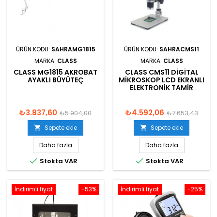
ÜRÜN KODU:
SAHRAMG1815
ÜRÜN KODU:
SAHRACMS11
MARKA:
CLASS
MARKA:
CLASS
CLASS MG1815 AKROBAT
CLASS CMS11 DIGITAL
AYAKLI BÜYÜTEÇ
MIKROSKOP LCD EKRANLI
ELEKTRONIK TAMIR
₺3.837,60
₺4.592,06
₺5.904,00
₺7.653,43
Sepete ekle
Sepete ekle


Daha fazla
Daha fazla


Stokta VAR
Stokta VAR
İndirimli fiyat
-53%
İndirimli fiyat
-25%