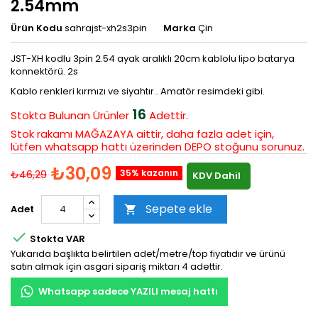
2.54mm
Ürün Kodu
sahrajst-xh2s3pin
Marka
Çin
JST-XH kodlu 3pin 2.54 ayak aralıklı 20cm kablolu lipo batarya
konnektörü. 2s
Kablo renkleri kırmızı ve siyahtır.. Amatör resimdeki gibi.
16
Stokta Bulunan
Ürünler
Adettir.
Stok rakamı MAĞAZAYA aittir, daha fazla adet için,
lütfen whatsapp hattı üzerinden DEPO stoğunu sorunuz.
₺30,09
35% kazanın
₺46,29
KDV Dahil
Sepete ekle
Adet


Stokta VAR
Yukarıda başlıkta belirtilen adet/metre/top fiyatıdır ve ürünü
satın almak için asgari sipariş miktarı 4 adettir.
Whatsapp sadece YAZILI mesaj hattı