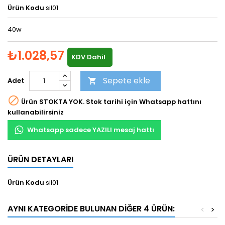
Ürün Kodu
sil01
40w
₺1.028,57
KDV Dahil
Sepete ekle
Adet


Ürün STOKTA YOK. Stok tarihi için Whatsapp hattını
kullanabilirsiniz
Whatsapp sadece YAZILI mesaj hattı
ÜRÜN DETAYLARI
Ürün Kodu
sil01
AYNI KATEGORIDE BULUNAN DIĞER 4 ÜRÜN:
<
>