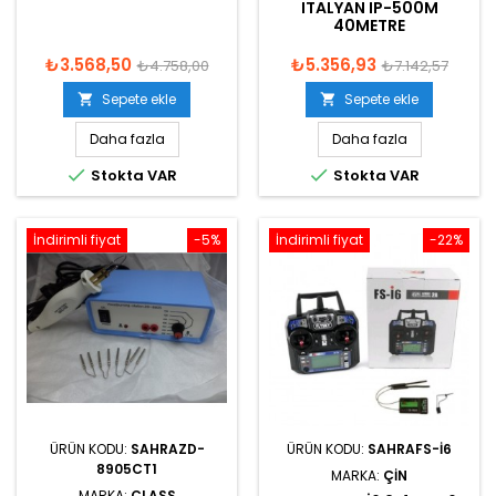
ITALYAN IP-500M
40METRE
₺3.568,50
₺5.356,93
₺4.758,00
₺7.142,57
Sepete ekle
Sepete ekle


Daha fazla
Daha fazla


Stokta VAR
Stokta VAR
İndirimli fiyat
-5%
İndirimli fiyat
-22%
ÜRÜN KODU:
SAHRAZD-
ÜRÜN KODU:
SAHRAFS-I6
8905CT1
MARKA:
ÇIN
MARKA:
CLASS