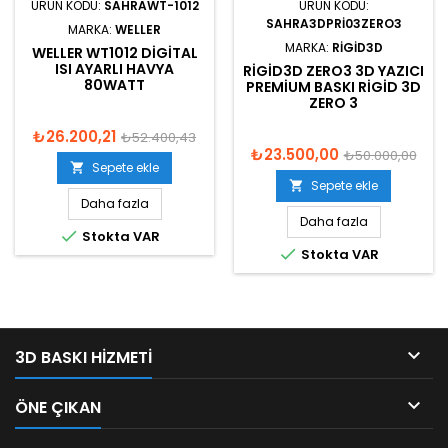
ÜRÜN KODU:
SAHRAWT-1012
ÜRÜN KODU:
SAHRA3DPRI03ZERO3
MARKA:
WELLER
MARKA:
RIGID3D
WELLER WT1012 DIGITAL
ISI AYARLI HAVYA
RIGID3D ZERO3 3D YAZICI
80WATT
PREMIUM BASKI RIGID 3D
ZERO 3
₺26.200,21
₺52.400,43
₺23.500,00
₺50.000,00
Sepete ekle

Sepete ekle

Daha fazla
Daha fazla

Stokta VAR

Stokta VAR

3D BASKI HIZMETI

ÖNE ÇIKAN