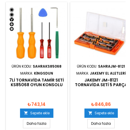
ÜRÜN KODU:
SAHRAKS85068
ÜRÜN KODU:
SAHRAJM-8121
MARKA:
KINGSDUN
MARKA:
JAKEMY EL ALETLERI
7LI TORNAVIDA TAMIR SETI
JAKEMY JM-8121
KS85068 OYUN KONSOLU
TORNAVIDA SETI 5 PARÇA
₺743,14
₺846,86
Sepete ekle
Sepete ekle


Daha fazla
Daha fazla