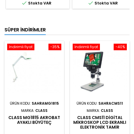


Stokta VAR
Stokta VAR
SÜPER İNDIRIMLER
İndirimli fiyat
-35%
İndirimli fiyat
-40%
ÜRÜN KODU:
SAHRAMG1815
ÜRÜN KODU:
SAHRACMS11
MARKA:
CLASS
MARKA:
CLASS
CLASS MG1815 AKROBAT
CLASS CMS11 DIGITAL
AYAKLI BÜYÜTEÇ
MIKROSKOP LCD EKRANLI
ELEKTRONIK TAMIR