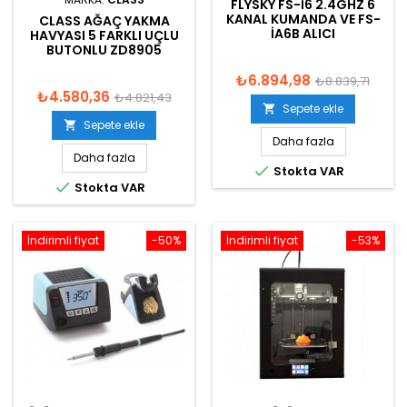
FLYSKY FS-I6 2.4GHZ 6
KANAL KUMANDA VE FS-
CLASS AĞAÇ YAKMA
IA6B ALICI
HAVYASI 5 FARKLI UÇLU
BUTONLU ZD8905
₺6.894,98
₺8.839,71
₺4.580,36
₺4.821,43
Sepete ekle

Sepete ekle

Daha fazla
Daha fazla

Stokta VAR

Stokta VAR
İndirimli fiyat
-50%
İndirimli fiyat
-53%