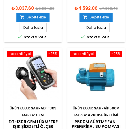
₺3.837,60
₺4.592,06
₺5.904,00
₺7.653,43
Sepete ekle
Sepete ekle


Daha fazla
Daha fazla


Stokta VAR
Stokta VAR
İndirimli fiyat
-25%
İndirimli fiyat
-25%
ÜRÜN KODU:
SAHRADT1309
ÜRÜN KODU:
SAHRAIP500M
MARKA:
CEM
MARKA:
AVRUPA ÜRETIMI
DT-1309 CEM LÜXMETRE
IP500M SÜRTME FANLI
IŞIK ŞIDDETLI ÖLÇER
PREFERIKAL SU POMPASI