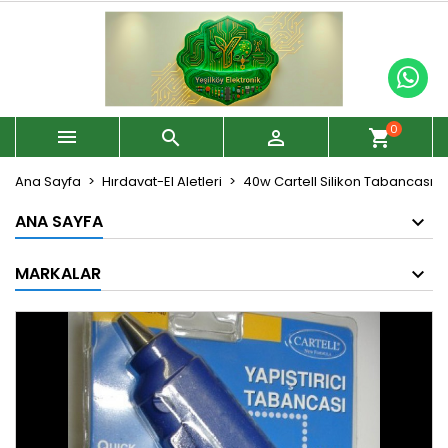
0



shopping_cart
Ana Sayfa
Hırdavat-El Aletleri
40w Cartell Silikon Tabancası
ANA SAYFA
MARKALAR