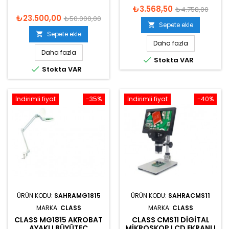
₺3.568,50
₺4.758,00
₺23.500,00
₺50.000,00
Sepete ekle

Sepete ekle

Daha fazla
Daha fazla

Stokta VAR

Stokta VAR
İndirimli fiyat
-35%
İndirimli fiyat
-40%
ÜRÜN KODU:
SAHRAMG1815
ÜRÜN KODU:
SAHRACMS11
MARKA:
CLASS
MARKA:
CLASS
CLASS MG1815 AKROBAT
CLASS CMS11 DIGITAL
AYAKLI BÜYÜTEÇ
MIKROSKOP LCD EKRANLI