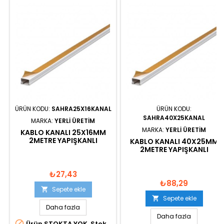
ÜRÜN KODU:
SAHRA25X16KANAL
ÜRÜN KODU:
SAHRA40X25KANAL
MARKA:
YERLI ÜRETIM
MARKA:
YERLI ÜRETIM
KABLO KANALI 25X16MM
2METRE YAPIŞKANLI
KABLO KANALI 40X25MM
2METRE YAPIŞKANLI
₺27,43
₺88,29
Sepete ekle

Sepete ekle

Daha fazla
Daha fazla

Ürün STOKTA YOK. Stok