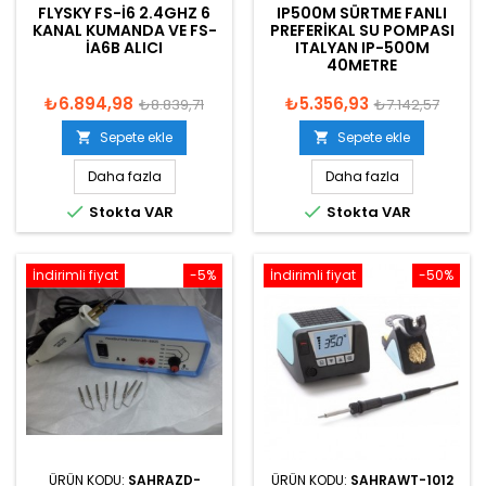
FLYSKY FS-I6 2.4GHZ 6
IP500M SÜRTME FANLI
KANAL KUMANDA VE FS-
PREFERIKAL SU POMPASI
IA6B ALICI
ITALYAN IP-500M
40METRE
₺6.894,98
₺5.356,93
₺8.839,71
₺7.142,57
Sepete ekle
Sepete ekle


Daha fazla
Daha fazla


Stokta VAR
Stokta VAR
İndirimli fiyat
-5%
İndirimli fiyat
-50%
ÜRÜN KODU:
SAHRAZD-
ÜRÜN KODU:
SAHRAWT-1012