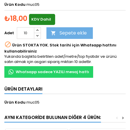
Ürün Kodu
muc05
₺18,00
KDV Dahil
Sepete ekle
Adet


Ürün STOKTA YOK. Stok tarihi için Whatsapp hattını
kullanabilirsiniz
Yukarıda başlıkta belirtilen adet/metre/top fiyatıdır ve ürünü
satın almak için asgari sipariş miktarı 10 adettir.
Whatsapp sadece YAZILI mesaj hattı
ÜRÜN DETAYLARI
Ürün Kodu
muc05
AYNI KATEGORIDE BULUNAN DIĞER 4 ÜRÜN:
<
>