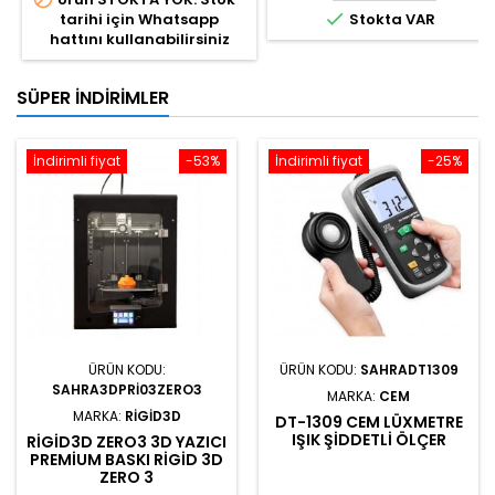

tarihi için Whatsapp
Stokta VAR
hattını kullanabilirsiniz
SÜPER İNDIRIMLER
İndirimli fiyat
-53%
İndirimli fiyat
-25%
ÜRÜN KODU:
ÜRÜN KODU:
SAHRADT1309
SAHRA3DPRI03ZERO3
MARKA:
CEM
MARKA:
RIGID3D
DT-1309 CEM LÜXMETRE
IŞIK ŞIDDETLI ÖLÇER
RIGID3D ZERO3 3D YAZICI
PREMIUM BASKI RIGID 3D
ZERO 3