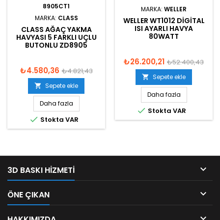
8905CT1
MARKA:
WELLER
MARKA:
CLASS
WELLER WT1012 DIGITAL
ISI AYARLI HAVYA
CLASS AĞAÇ YAKMA
80WATT
HAVYASI 5 FARKLI UÇLU
BUTONLU ZD8905
₺26.200,21
₺52.400,43
₺4.580,36
₺4.821,43
Sepete ekle

Sepete ekle

Daha fazla
Daha fazla

Stokta VAR

Stokta VAR

3D BASKI HIZMETI

ÖNE ÇIKAN

HAKKIMIZDA