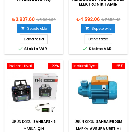
ELEKTRONIK TAMIR
₺3.837,60
₺4.592,06
₺5.904,00
₺7.653,43
Sepete ekle
Sepete ekle


Daha fazla
Daha fazla


Stokta VAR
Stokta VAR
İndirimli fiyat
-22%
İndirimli fiyat
-25%
ÜRÜN KODU:
SAHRAFS-I6
ÜRÜN KODU:
SAHRAIP500M
MARKA:
ÇIN
MARKA:
AVRUPA ÜRETIMI