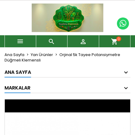
0



shopping_cart
Ana Sayfa
Yan Ürünler
Orjinal 5k Tayee Potansiymetre
Düğmeli Klemensli
ANA SAYFA
MARKALAR