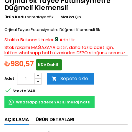
Orjinal 5k Tayee Potansiymetre
Düğmeli Klemensli
Ürün Kodu
sahratayee5k
Marka
Çin
Orjinal Tayee Potansiymetre Düğmeli Klemensli 5k
9
Stokta Bulunan
Ürünler
Adettir.
Stok rakamı MAĞAZAYA aittir, daha fazla adet için,
lütfen whatsapp hattı üzerinden DEPO stoğunu sorunuz.
₺980,57
KDV Dahil
Sepete ekle
Adet


Stokta VAR
Whatsapp sadece YAZILI mesaj hattı
AÇIKLAMA
ÜRÜN DETAYLARI