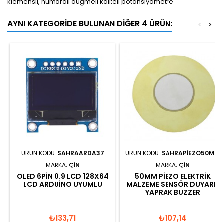
klemensli, numaralı düğmeli kaliteli potansiyometre
AYNI KATEGORIDE BULUNAN DIĞER 4 ÜRÜN:
<
>
ÜRÜN KODU:
SAHRAARDA37
ÜRÜN KODU:
SAHRAPIEZO50MM
MARKA:
ÇIN
MARKA:
ÇIN
OLED 6PIN 0.9 LCD 128X64
50MM PIEZO ELEKTRIK
LCD ARDUINO UYUMLU
MALZEME SENSÖR DUYARLI
YAPRAK BUZZER
₺133,71
₺107,14