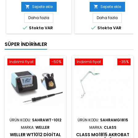
Sepete ekle
Sepete ekle


Daha fazla
Daha fazla


Stokta VAR
Stokta VAR
SÜPER İNDIRIMLER
İndirimli fiyat
-50%
İndirimli fiyat
-35%
ÜRÜN KODU:
SAHRAWT-1012
ÜRÜN KODU:
SAHRAMG1815
MARKA:
WELLER
MARKA:
CLASS
WELLER WT1012 DIGITAL
CLASS MG1815 AKROBAT