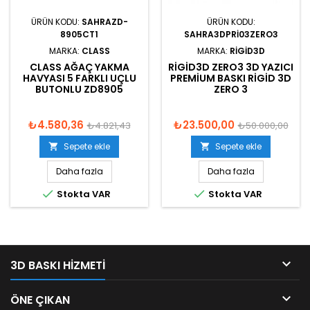
ÜRÜN KODU:
SAHRAZD-
ÜRÜN KODU:
8905CT1
SAHRA3DPRI03ZERO3
MARKA:
CLASS
MARKA:
RIGID3D
CLASS AĞAÇ YAKMA
RIGID3D ZERO3 3D YAZICI
HAVYASI 5 FARKLI UÇLU
PREMIUM BASKI RIGID 3D
BUTONLU ZD8905
ZERO 3
₺4.580,36
₺23.500,00
₺4.821,43
₺50.000,00
Sepete ekle
Sepete ekle


Daha fazla
Daha fazla


Stokta VAR
Stokta VAR

3D BASKI HIZMETI

ÖNE ÇIKAN