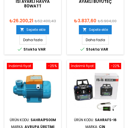
ISI AYARLI HAVYA
AYAKLI BÜYÜTEÇ
80WATT
₺26.200,21
₺3.837,60
₺52.400,43
₺5.904,00
Sepete ekle
Sepete ekle


Daha fazla
Daha fazla


Stokta VAR
Stokta VAR
İndirimli fiyat
-25%
İndirimli fiyat
-22%
ÜRÜN KODU:
SAHRAIP500M
ÜRÜN KODU:
SAHRAFS-I6
MARKA:
AVRUPA ÜRETIMI
MARKA:
ÇIN