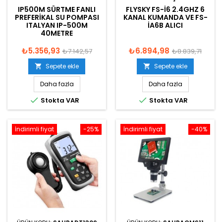
IP500M SÜRTME FANLI
FLYSKY FS-I6 2.4GHZ 6
PREFERIKAL SU POMPASI
KANAL KUMANDA VE FS-
ITALYAN IP-500M
IA6B ALICI
40METRE
₺5.356,93
₺6.894,98
₺7.142,57
₺8.839,71
Sepete ekle
Sepete ekle


Daha fazla
Daha fazla


Stokta VAR
Stokta VAR
İndirimli fiyat
-25%
İndirimli fiyat
-40%