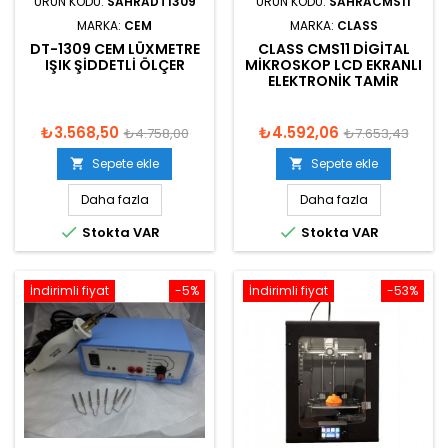
ÜRÜN KODU:
SAHRADT1309
ÜRÜN KODU:
SAHRACMS11
MARKA:
CEM
MARKA:
CLASS
DT-1309 CEM LÜXMETRE
CLASS CMS11 DIGITAL
IŞIK ŞIDDETLI ÖLÇER
MIKROSKOP LCD EKRANLI
ELEKTRONIK TAMIR
₺3.568,50
₺4.592,06
₺4.758,00
₺7.653,43
Sepete ekle
Sepete ekle


Daha fazla
Daha fazla


Stokta VAR
Stokta VAR
İndirimli fiyat
-5%
İndirimli fiyat
-53%