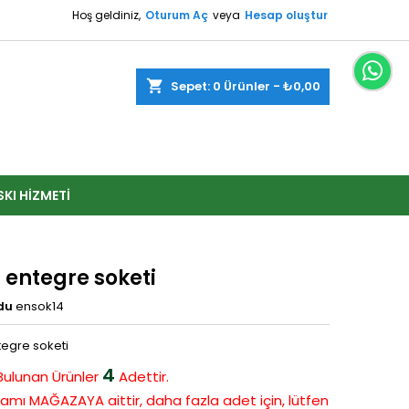
Hoş geldiniz,
Oturum Aç
veya
Hesap oluştur
shopping_cart
Sepet:
0
Ürünler - ₺0,00
SKI HIZMETI
 entegre soketi
du
ensok14
tegre soketi
4
Bulunan
Ürünler
Adettir.
amı MAĞAZAYA aittir, daha fazla adet için, lütfen