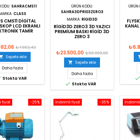
KODU:
SAHRACMS11
ÜRÜN KODU:
ÜRÜN 
SAHRA3DPRI03ZERO3
MARKA:
CLASS
MARKA:
RIGID3D
S CMS11 DIGITAL
FLYSK
SKOP LCD EKRANLI
KANAL
RIGID3D ZERO3 3D YAZICI
KTRONIK TAMIR
PREMIUM BASKI RIGID 3D
ZERO 3
592,06
₺6.
₺7.653,43
₺23.500,00
₺50.000,00
Sepete ekle

Sepete ekle

Daha fazla
Daha fazla

Stokta VAR

Stokta VAR
i fiyat
-25%
İndirimli fiyat
-35%
İndirimli