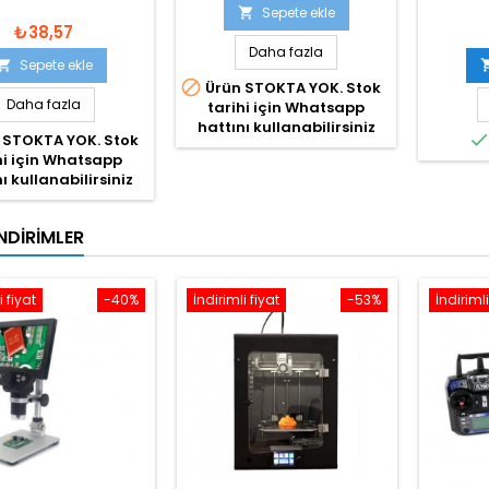
Sepete ekle

₺38,57
Daha fazla
Sepete ekle


Ürün STOKTA YOK. Stok
Daha fazla
tarihi için Whatsapp
hattını kullanabilirsiniz
 STOKTA YOK. Stok
hi için Whatsapp
ı kullanabilirsiniz
NDIRIMLER
i fiyat
-40%
İndirimli fiyat
-53%
İndirimli