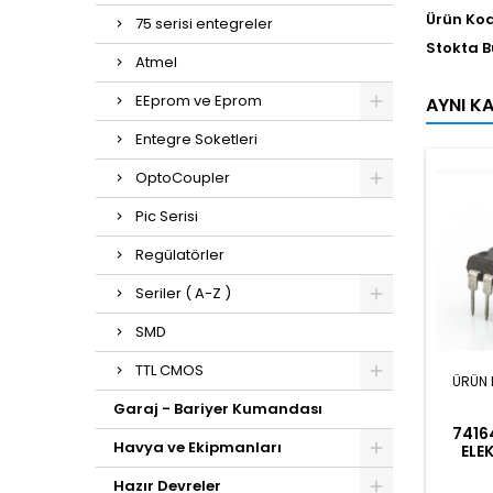
Ürün Ko
75 serisi entegreler
Stokta 
Atmel
EEprom ve Eprom
AYNI K
Entegre Soketleri
OptoCoupler
Pic Serisi
Regülatörler
Seriler ( A-Z )
SMD
TTL CMOS
ÜRÜN 
Garaj - Bariyer Kumandası
7416
Havya ve Ekipmanları
ELE
Hazır Devreler