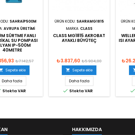
KODU:
SAHRAIP500M
ÜRÜN KODU:
SAHRAMG1815
ÜRÜN K
A:
AVRUPA ÜRETIMI
MARKA:
CLASS
M
0M SÜRTME FANLI
CLASS MG1815 AKROBAT
WELLE
RIKAL SU POMPASI
AYAKLI BÜYÜTEÇ
ISI AY
ALYAN IP-500M
40METRE
356,93
₺3.837,60
₺26.2
₺7.142,57
₺5.904,00
Sepete ekle
Sepete ekle


Daha fazla
Daha fazla


Stokta VAR
Stokta VAR
KAN
HAKKIMIZDA