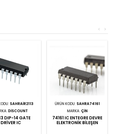
<
>
KODU:
SAHRAIR2113
ÜRÜN KODU:
SAHRA74161
RKA:
DISCOUNT
MARKA:
ÇIN
13 DIP-14 GATE
74161 IC ENTEGRE DEVRE
DRIVER IC
ELEKTRONIK BILEŞEN