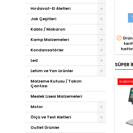
Hırdavat-El Aletleri
Jak Çeşitleri
Kablo / Makaron

Ürün
Kamp Malzemeleri
tari
hattın
Kondansatörler
Led
SÜPER İ
Lehim ve Yan ürünler
Malzeme Kutusu / Takım
İndiriml
Çantası
Meslek Lisesi Malzemeleri
Motor
Ölçü ve Test Aletleri
Outlet Ürünler