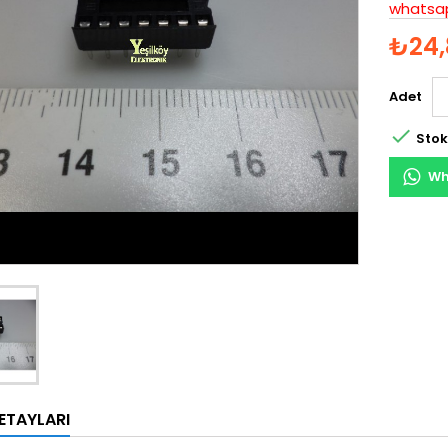
whatsap
₺24,
Adet

Stok
Wh
ETAYLARI