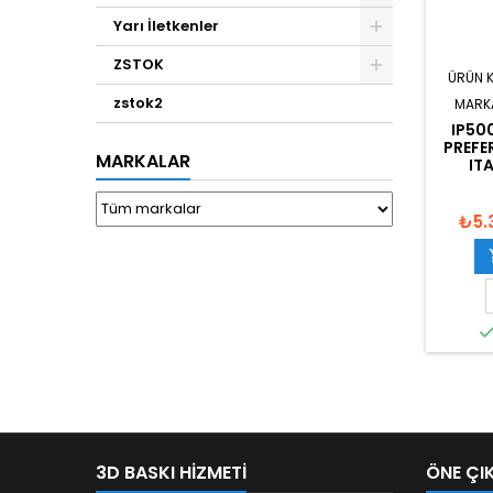
Yarı İletkenler
ZSTOK
ÜRÜN 
zstok2
MARK
IP50
PREFE
MARKALAR
IT
₺5.
3D BASKI HIZMETI
ÖNE ÇI