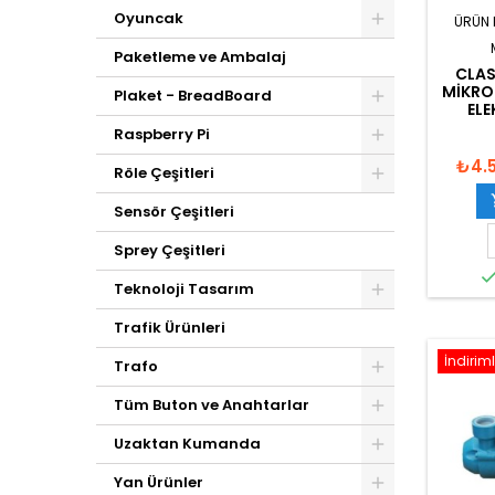
Oyuncak
ÜRÜN 
Paketleme ve Ambalaj
CLAS
MIKRO
Plaket - BreadBoard
ELE
Raspberry Pi
₺4.
Röle Çeşitleri
Sensör Çeşitleri
Sprey Çeşitleri
Teknoloji Tasarım
Trafik Ürünleri
İndiriml
Trafo
Tüm Buton ve Anahtarlar
Uzaktan Kumanda
Yan Ürünler