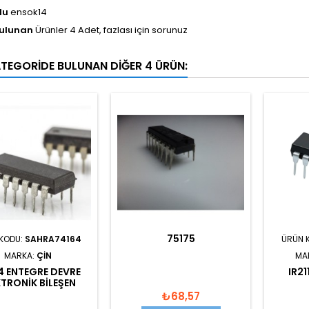
du
ensok14
Bulunan
Ürünler 4 Adet, fazlası için sorunuz
ATEGORIDE BULUNAN DIĞER 4 ÜRÜN:
75175
KODU:
SAHRA74164
ÜRÜN 
MARKA:
ÇIN
MA
4 ENTEGRE DEVRE
IR21
KTRONIK BILEŞEN
₺68,57