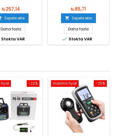
₺257,14
₺85,71
Sepete ekle
Sepete ekle


Daha fazla
Daha fazla


Stokta VAR
Stokta VAR
 fiyat
-22%
İndirimli fiyat
-25%