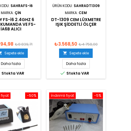
KODU:
SAHRAFS-I6
ÜRÜN KODU:
SAHRADT1309
MARKA:
ÇIN
MARKA:
CEM
Y FS-I6 2.4GHZ 6
DT-1309 CEM LÜXMETRE
 KUMANDA VE FS-
IŞIK ŞIDDETLI ÖLÇER
IA6B ALICI
894,98
₺3.568,50
₺8.839,71
₺4.758,00
Sepete ekle
Sepete ekle


Daha fazla
Daha fazla


Stokta VAR
Stokta VAR
 fiyat
-50%
İndirimli fiyat
-5%