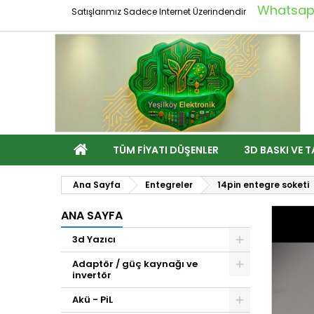
Whatsapp
Satışlarımız Sadece Internet Üzerindendir
TÜM FIYATI DÜŞENLER
3D BASKI VE T
Ana Sayfa
Entegreler
14pin entegre soketi
ANA SAYFA
3d Yazıcı
Adaptör / güç kaynağı ve
invertör
Akü - PiL