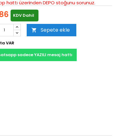
p hattı üzerinden DEPO stoğunu sorunuz.
86
KDV Dahil
Sepete ekle

ta VAR
atsapp sadece YAZILI mesaj hattı