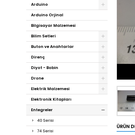
Arduino
Arduino Orjinal
Bilgisayar Malzemesi
Bilim Setleri
Buton ve Anahtarlar
Direnç
Diyot - Bobin
Drone
Elektrik Malzemesi
Elektronik Kitapları
Entegreler
40 Serisi
ÜRÜN D
74 Serisi