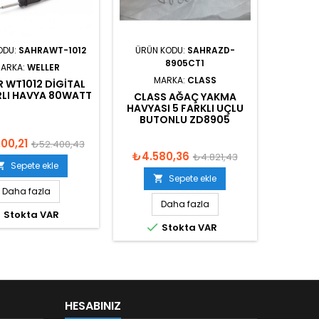
ODU:
SAHRAWT-1012
ÜRÜN KODU:
SAHRAZD-
8905CT1
ARKA:
WELLER
MARKA:
CLASS
R WT1012 DIGITAL
ARLI HAVYA 80WATT
CLASS AĞAÇ YAKMA
HAVYASI 5 FARKLI UÇLU
BUTONLU ZD8905
00,21
₺52.400,43
₺4.580,36
₺4.821,43
Sepete ekle

Sepete ekle

Daha fazla
Daha fazla

Stokta VAR

Stokta VAR
HESABINIZ