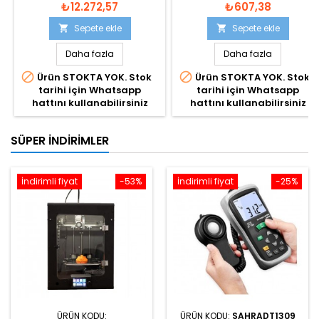
₺12.272,57
₺607,38
Sepete ekle
Sepete ekle


Daha fazla
Daha fazla


Ürün STOKTA YOK. Stok
Ürün STOKTA YOK. Stok
tarihi için Whatsapp
tarihi için Whatsapp
hattını kullanabilirsiniz
hattını kullanabilirsiniz
SÜPER İNDIRIMLER
İndirimli fiyat
-53%
İndirimli fiyat
-25%
ÜRÜN KODU:
ÜRÜN KODU:
SAHRADT1309