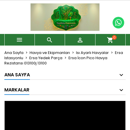
0



shopping_cart
Ana Sayfa
Havya ve Ekipmanları
Isı Ayarlı Havyalar
Ersa
Istasyonlu
Ersa Yedek Parça
Ersa İcon Pico Havya
Rezistansı 013100j 13100
ANA SAYFA
MARKALAR