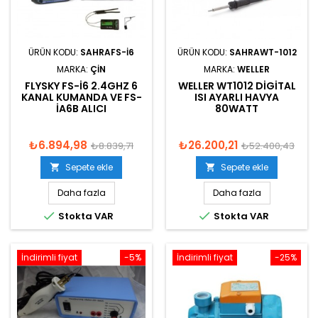
ÜRÜN KODU:
SAHRAFS-I6
ÜRÜN KODU:
SAHRAWT-1012
MARKA:
ÇIN
MARKA:
WELLER
FLYSKY FS-I6 2.4GHZ 6
WELLER WT1012 DIGITAL
KANAL KUMANDA VE FS-
ISI AYARLI HAVYA
IA6B ALICI
80WATT
₺6.894,98
₺26.200,21
₺8.839,71
₺52.400,43
Sepete ekle
Sepete ekle


Daha fazla
Daha fazla


Stokta VAR
Stokta VAR
İndirimli fiyat
-5%
İndirimli fiyat
-25%