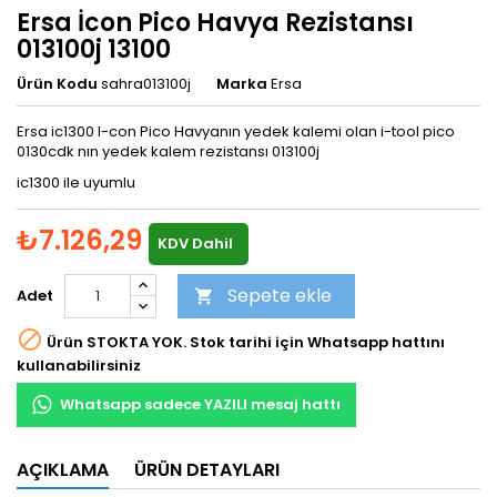
Ersa İcon Pico Havya Rezistansı
013100j 13100
Ürün Kodu
sahra013100j
Marka
Ersa
Ersa ic1300 I-con Pico Havyanın yedek kalemi olan i-tool pico
0130cdk nın yedek kalem rezistansı 013100j
ic1300 ile uyumlu
₺7.126,29
KDV Dahil
Sepete ekle
Adet


Ürün STOKTA YOK. Stok tarihi için Whatsapp hattını
kullanabilirsiniz
Whatsapp sadece YAZILI mesaj hattı
AÇIKLAMA
ÜRÜN DETAYLARI