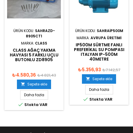
ÜRÜN KODU:
SAHRAZD-
ÜRÜN KODU:
SAHRAIP500M
8905CT1
MARKA:
AVRUPA ÜRETIMI
MARKA:
CLASS
IP500M SÜRTME FANLI
PREFERIKAL SU POMPASI
CLASS AĞAÇ YAKMA
ITALYAN IP-500M
HAVYASI 5 FARKLI UÇLU
40METRE
BUTONLU ZD8905
₺5.356,93
₺7.142,57
₺4.580,36
₺4.821,43
Sepete ekle

Sepete ekle

Daha fazla
Daha fazla

Stokta VAR

Stokta VAR