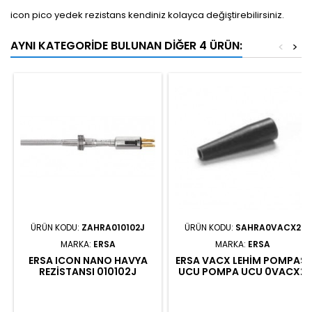
icon pico yedek rezistans kendiniz kolayca değiştirebilirsiniz.
AYNI KATEGORIDE BULUNAN DIĞER 4 ÜRÜN:
<
>
ÜRÜN KODU:
ZAHRA010102J
ÜRÜN KODU:
SAHRA0VACX2
MARKA:
ERSA
MARKA:
ERSA
ERSA ICON NANO HAVYA
ERSA VACX LEHIM POMPASI
REZISTANSI 010102J
UCU POMPA UCU 0VACX2