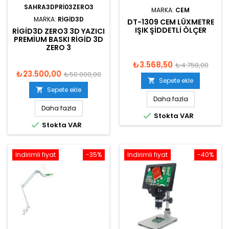
SAHRA3DPRI03ZERO3
MARKA:
CEM
MARKA:
RIGID3D
DT-1309 CEM LÜXMETRE
IŞIK ŞIDDETLI ÖLÇER
RIGID3D ZERO3 3D YAZICI
PREMIUM BASKI RIGID 3D
ZERO 3
₺3.568,50
₺4.758,00
₺23.500,00
₺50.000,00
Sepete ekle

Sepete ekle

Daha fazla
Daha fazla

Stokta VAR

Stokta VAR
İndirimli fiyat
-35%
İndirimli fiyat
-40%